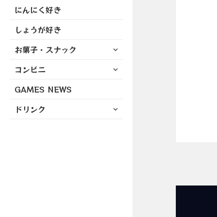
にんにく好き
しょうが好き
サ
お菓子・スナック
ブ
サ
コンビニ
メ
ブ
ニ
GAMES NEWS
メ
ュ
ニ
ー
サ
ドリンク
ュ
を
ブ
ー
展
メ
を
開
ニ
展
ュ
開
ー
を
展
投
開
稿