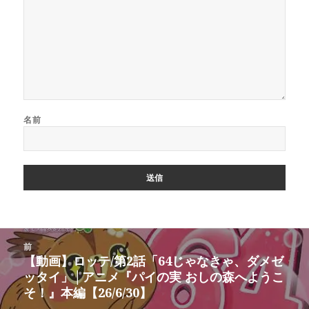
名前
投
前
稿
【動画】ロッテ/第2話「64じゃなきゃ、ダメゼ
前
ナ
ッタイ」│アニメ『パイの実 おしの森へようこ
の
ビ
そ！』本編【26/6/30】
投
ゲ