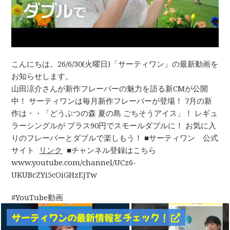
こんにちは。26/6/30(火曜日)「サーティワン」の最新動画を
お知らせします。
山田涼介さんが新作フレーバーの魅力を語る新CMが公開
中！ サーティワンは毎月新作フレーバーが登場！ 7月の新
作は・・「どうぶつの森 夏の島 ごちそうアイス」！ レギュ
ラーシングルが プラス90円でスモールダブルに！ お気に入
りのフレーバーとダブルで楽しもう！ ■サーティワン 公式
サイト
リンク
■チャンネル登録はこちら
www.youtube.com/channel/UCz6-
UKUBcZYi5cOiGHzEjTw
YouTube動画
サーティワンの最新情報をチェック！