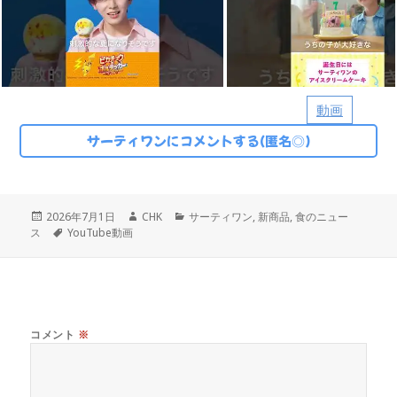
動画
サーティワンにコメントする(匿名◎)
投
作
カ
2026年7月1日
CHK
サーティワン
,
新商品
,
食のニュー
稿
タ
成
テ
ス
YouTube動画
日:
グ
者
ゴ
リ
ー
コメント
※