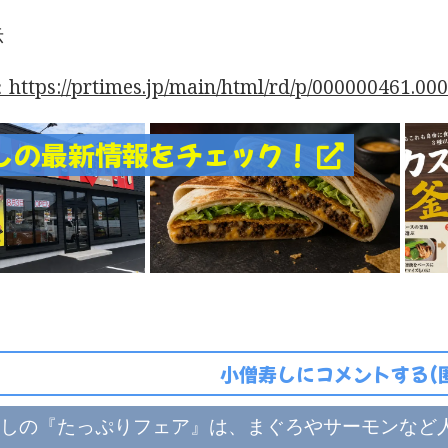
示
tps://prtimes.jp/main/html/rd/p/000000461.00
しの最新情報をチェック！
小僧寿しにコメントする(
しの『たっぷりフェア』は、まぐろやサーモンなど