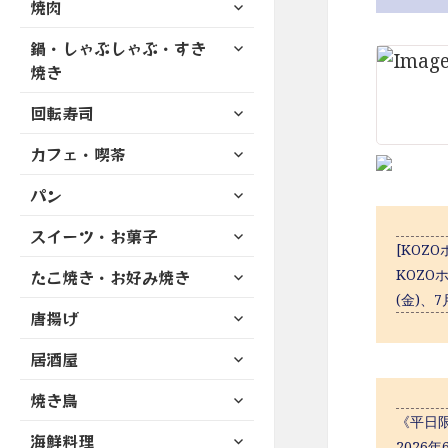
サ
焼肉
メ
ュ
を
開
ブ
ニ
ー
展
サ
鍋・しゃぶしゃぶ・すき
メ
ュ
を
開
ブ
ニ
焼き
ー
展
メ
ュ
を
開
サ
ニ
回転寿司
ー
展
ブ
ュ
を
開
サ
カフェ・喫茶
メ
ー
展
ブ
ニ
を
開
サ
パン
メ
ュ
展
ブ
ニ
ー
開
サ
スイーツ・お菓子
メ
ュ
を
[KOZ
ブ
ニ
ー
展
サ
KOZO
たこ焼き・お好み焼き
メ
ュ
を
開
ブ
ニ
(金)、
ー
展
サ
唐揚げ
メ
ュ
を
開
ブ
ニ
ー
展
サ
居酒屋
メ
ュ
を
開
ブ
ニ
ー
展
サ
焼き鳥
メ
ュ
を
開
ブ
ニ
《平日限
ー
展
サ
海鮮料理
メ
ュ
2026