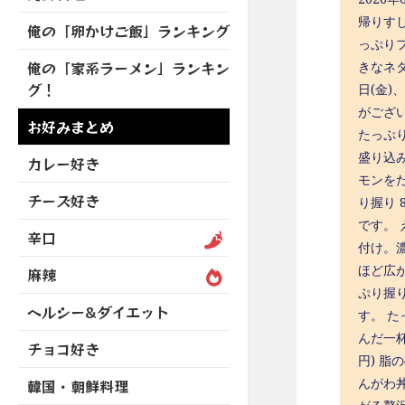
を
開
ブ
ニ
ー
帰りすし
展
俺の「卵かけご飯」ランキング
メ
ュ
を
開
っぷり
ニ
ー
展
俺の「家系ラーメン」ランキン
きなネタ
ュ
を
開
グ！
日(金)
ー
展
がござ
を
開
お好みまとめ
展
たっぷり
開
盛り込み
カレー好き
モンを
チーズ好き
り握り 
です。 
辛口
付け。濃
ほど広
麻辣
ぷり握り
ヘルシー&ダイエット
す。 た
んだ一杯
チョコ好き
円) 
んがわ丼
韓国・朝鮮料理