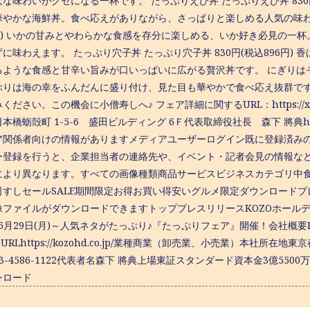
な味わいがクセになる一杯です。 たっぷりえび丼 たっぷりえび丼 830
華やかな海鮮丼。食べ応えがありながら、さっぱりと楽しめる人気の味わいで
6円) いかの甘みとやわらかな食感を存分に楽しめる、いか好き必見の一
に味わえます。 たっぷり穴子丼 たっぷり穴子丼 830円(税込896円
るような食感と甘辛い旨みが口いっぱいに広がる贅沢丼です。 にぎりは
ぶりは海の幸をふんだんに盛り付け、見た目も華やかで食べ応え抜群で
ください。この機会に小僧寿しへ♪ フェア詳細に関するURL：https://
本橋蛎殻町 1-5-6 盛田ビルディング 6Ｆ代表取締役社長 森下 將典https:
ア関係者向けの情報がありますメディアユーザーログイン既に登録済み
ー登録を行うと、企業担当者の連絡先や、イベント・記者会見の情報な
により異なります。すべての画像種類商品サービスビジネスカテゴリ中
司すしセールSALE期間限定お得お買い得安いグルメ限定ダウンロード
像ファイルがダウンロードできますトッププレスリリースKOZOホール
6月29日(月)～人気ネタがたっぷり♪『たっぷりフェア』開催！会社概要
SURLhttps://kozohd.co.jp/業種商業（卸売業、小売業）本社所在
3-4586-1122代表者名森下 將典上場東証スタンダード資本金3億5500万
ンロード