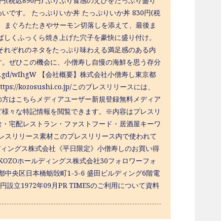
円(税込896円) ぷりぷり食感のえびをたっぷり盛り
す。 たっぷりいか丼 たっぷりいか丼 830円(税
杯。まぐろたたきやサーモン切落しを添えて、最後ま
) 香ばしくふっくら焼き上げた穴子を豪快に盛り付け。
それぞれのネタをたっぷり味わえる満足感のある内
す。ぜひこの機会に、小僧寿し自慢の海鮮を思う存分
x.gd/wIhgW 【会社概要】株式会社小僧寿し東京都
//kozosushi.co.jp/このプレスリリースには、
の方はこちらメディアユーザー新規登録無料メディア
ど様々な特記情報を閲覧できます。※内容はプレスリ
食・宅配レストラン・ファストフード・居酒屋キーワ
プレスリリース素材このプレスリリース内で使われて
ディングス株式会社《平日限定》小僧寿しのお買い得
KOZOホールディングス株式会社30フォロワーフォ
地東京都中央区日本橋蛎殻町1-5-6 盛田ビルディング6階電
円設立1972年09月PR TIMESのご利用について資料