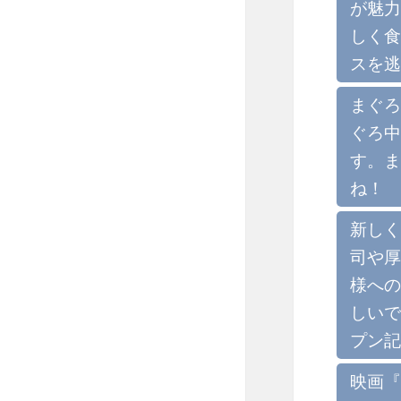
が魅力
しく食
スを逃
まぐろ
ぐろ中
す。ま
ね！
新しく
司や厚
様への
しいで
プン記
映画『