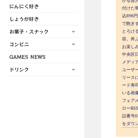
がる贅沢
にんにく好き
付けた
込89
しょうが好き
で飽きず
サ
お菓子・スナック
とろけ
ブ
容。丼
サ
コンビニ
メ
お楽しみ
ブ
ニ
中央区日
GAMES NEWS
メ
ュ
メディ
ニ
ー
サ
ドリンク
ユーザ
ュ
を
ブ
リース
ー
展
メ
を
ード寿
開
ニ
展
いる画
ュ
開
フェア♪
ー
ローRS
を
話番号0
展
をダウ
開