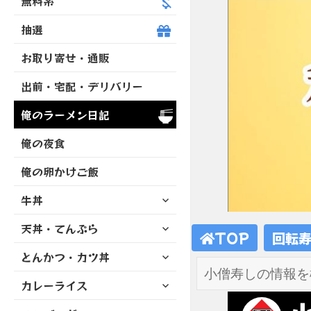
無料系
抽選
お取り寄せ・通販
出前・宅配・デリバリー
俺のラーメン日記
俺の夜食
俺の卵かけご飯
サ
牛丼
ブ
サ
天丼・てんぷら
メ
TOP
回転
ブ
ニ
サ
とんかつ・カツ丼
メ
ュ
ブ
ニ
ー
サ
カレーライス
メ
ュ
を
ブ
ニ
ー
展
サ