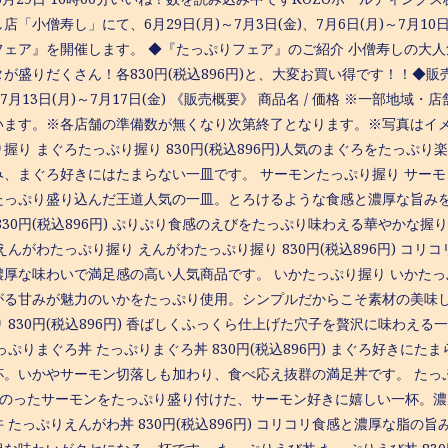
店「小僧寿し」にて、6月29日(月)～7月3日(金)、7月6日(月)～7月10日
フェア』を開催します。 ◆『たっぷりフェア』のご紹介 小僧寿しの大
が盛りだくさん！各830円(税込896円)と、大変お買い得です！！◆販売日：
、7月13日(月)～7月17日(金) 《販売概要》 商品名 / 価格 ※一部
います。※各店舗の準備数が無くなり次第終了となります。※写真はイメ
握り まぐろたっぷり握り 830円(税込896円)人気のまぐろをたっ
、まぐろ好きにはたまらない一皿です。 サーモンたっぷり握り サーモンた
たっぷり盛り込んだ王道人気の一皿。とろけるような食感と濃厚な旨みを
830円(税込896円) ぷりぷり食感のえびをたっぷり味わえる華やか
えんがわたっぷり握り えんがわたっぷり握り 830円(税込896円) 
厚な味わいで満足感の高い人気商品です。 いかたっぷり握り いかたっぷり
がる甘みが魅力のいかをたっぷり使用。シンプルだからこそ素材の美味し
 830円(税込896円) 香ばしくふっくら仕上げた穴子を贅沢に味わ
っぷりまぐろ丼 たっぷりまぐろ丼 830円(税込896円) まぐろ好き
。いかやサーモン切落しも加わり、食べ応え抜群の満足丼です。 たっぷり
脂ののったサーモンをたっぷり盛り付けた、サーモン好きに嬉しい一杯。
 たっぷりえんがわ丼 830円(税込896円) コリコリ食感と濃厚な脂