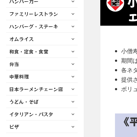
ハンバーガー
メ
ュ
を
開
ブ
ニ
ー
展
サ
ファミリーレストラン
メ
ュ
を
開
ブ
ニ
ー
展
サ
ハンバーグ・ステーキ
メ
ュ
を
開
ブ
ニ
ー
展
サ
オムライス
メ
ュ
を
開
ブ
ニ
ー
展
サ
小僧
和食・定食・食堂
メ
ュ
を
開
ブ
ニ
ー
期間は
展
サ
弁当
メ
ュ
を
開
ブ
各ネタ
ニ
ー
展
サ
中華料理
メ
ュ
提供
を
開
ブ
ニ
ー
展
サ
ボリ
日本ラーメンチェーン店
メ
ュ
を
開
ブ
ニ
ー
展
サ
うどん・そば
メ
ュ
を
開
ブ
ニ
ー
展
サ
イタリアン・パスタ
メ
ュ
を
《
開
ブ
ニ
ー
展
サ
ピザ
メ
ュ
を
開
ブ
ニ
ー
展