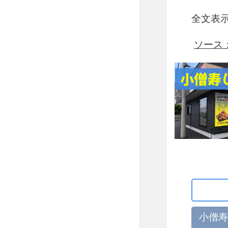
全文表
ソース：ht
小僧寿
小僧寿