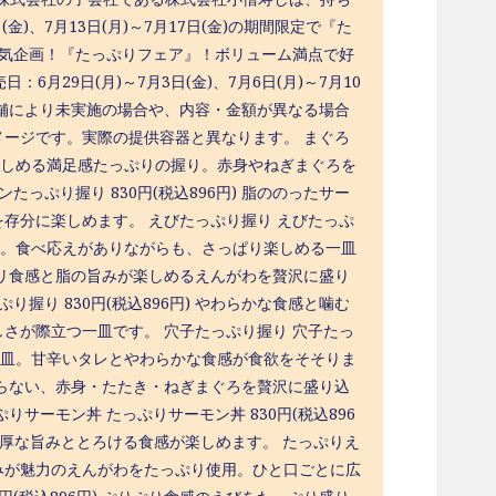
(金)、7月13日(月)～7月17日(金)の期間限定で『た
人気企画！『たっぷりフェア』！ボリューム満点で好
6月29日(月)～7月3日(金)、7月6日(月)～7月10
地域・店舗により未実施の場合や、内容・金額が異なる場合
ージです。実際の提供容器と異なります。 まぐろ
ぷり楽しめる満足感たっぷりの握り。赤身やねぎまぐろを
っぷり握り 830円(税込896円) 脂ののったサー
存分に楽しめます。 えびたっぷり握り えびたっぷ
な握り。食べ応えがありながらも、さっぱり楽しめる一皿
コリコリ食感と脂の旨みが楽しめるえんがわを贅沢に盛り
握り 830円(税込896円) やわらかな食感と噛む
さが際立つ一皿です。 穴子たっぷり握り 穴子たっ
える一皿。甘辛いタレとやわらかな食感が食欲をそそりま
にたまらない、赤身・たたき・ねぎまぐろを贅沢に盛り込
サーモン丼 たっぷりサーモン丼 830円(税込896
濃厚な旨みととろける食感が楽しめます。 たっぷりえ
の旨みが魅力のえんがわをたっぷり使用。ひと口ごとに広