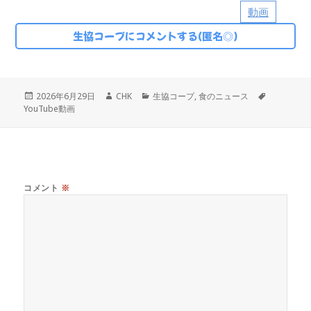
動画
生協コープにコメントする(匿名◎)
投
作
カ
タ
2026年6月29日
CHK
生協コープ
,
食のニュース
稿
成
テ
グ
YouTube動画
日:
者
ゴ
リ
ー
コメント
※