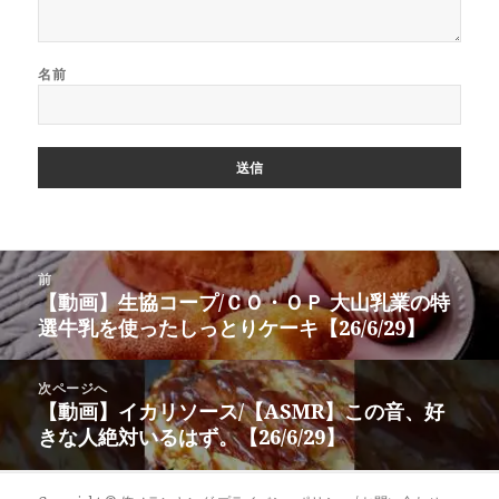
名前
投
前
稿
【動画】生協コープ/ＣＯ・ＯＰ 大山乳業の特
前
ナ
選牛乳を使ったしっとりケーキ【26/6/29】
の
ビ
投
ゲ
稿:
次ページへ
ー
【動画】イカリソース/【ASMR】この音、好
次
シ
きな人絶対いるはず。【26/6/29】
の
ョ
投
ン
稿: