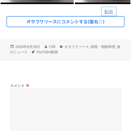
動画
オタフクソースにコメントする(匿名◎)
投
作
カ
2026年6月29日
CHK
オタフクソース
,
韓国・朝鮮料理
,
食
稿
タ
成
テ
のニュース
YouTube動画
日:
グ
者
ゴ
リ
ー
コメント
※