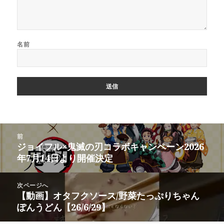
名前
投
前
稿
ジョイフル×鬼滅の刃コラボキャンペーン2026
前
ナ
年7月14日より開催決定
の
ビ
投
ゲ
稿:
次ページへ
ー
【動画】オタフクソース/野菜たっぷりちゃん
次
シ
ぽんうどん【26/6/29】
の
ョ
投