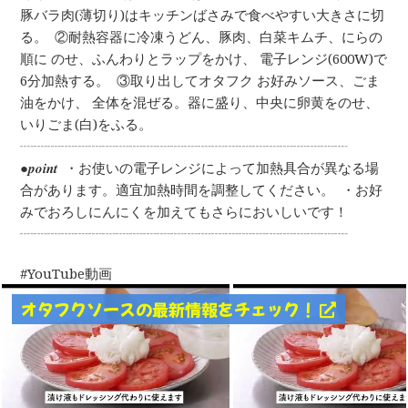
豚バラ肉(薄切り)はキッチンばさみで食べやすい大きさに切
る。 ⁡ ②耐熱容器に冷凍うどん、豚肉、白菜キムチ、にらの
順に のせ、ふんわりとラップをかけ、 電子レンジ(600W)で
6分加熱する。 ⁡ ③取り出してオタフク お好みソース、ごま
油をかけ、 全体を混ぜる。器に盛り、中央に卵黄をのせ、
いりごま(白)をふる。 ⁡ ⁡
┈┈┈┈┈┈┈┈┈┈┈┈┈┈┈┈┈┈┈┈┈┈┈┈ ⁡ ⁡
●𝒑𝒐𝒊𝒏𝒕 ⁡ ・お使いの電子レンジによって加熱具合が異なる場
合があります。適宜加熱時間を調整してください。 ⁡ ・お好
みでおろしにんにくを加えてもさらにおいしいです！ ⁡ ⁡
┈┈┈┈┈┈┈┈┈┈┈┈┈┈┈┈┈┈┈┈┈┈┈┈ ⁡
YouTube動画
オタフクソースの最新情報をチェック！