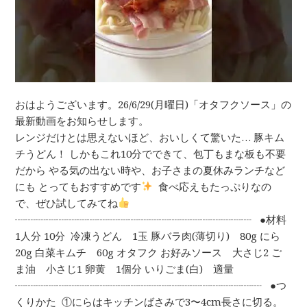
おはようございます。26/6/29(月曜日)「オタフクソース」の
最新動画をお知らせします。
レンジだけとは思えないほど、おいしくて驚いた… 豚キム
チうどん！ しかもこれ10分でできて、包丁もまな板も不要
だから やる気の出ない時や、お子さまの夏休みランチなど
にも とってもおすすめです
⁡ 食べ応えもたっぷりなの
で、ぜひ試してみてね
⁡ ⁡
┈┈┈┈┈┈┈┈┈┈┈┈┈┈┈┈┈┈┈┈┈┈┈ ⁡ ⁡ ●材料
1人分 10分 ⁡ 冷凍うどん 1玉 豚バラ肉(薄切り) 80g にら
20g 白菜キムチ 60g オタフク お好みソース 大さじ2 ご
ま油 小さじ1 卵黄 1個分 いりごま(白) 適量 ⁡
┈┈┈┈┈┈┈┈┈┈┈┈┈┈┈┈┈┈┈┈┈┈┈┈ ⁡ ⁡ ●つ
くりかた ⁡ ①にらはキッチンばさみで3〜4cm長さに切る。