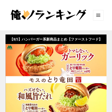
メニュ
ーとウ
ィジェ
ット
【8/5】ハンバーガー系新商品まとめ【ファーストフード】