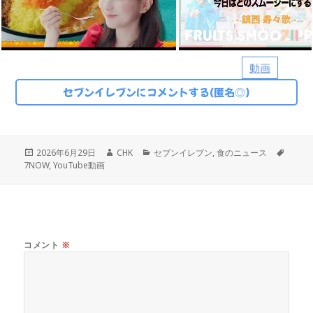
動画
セブンイレブンにコメントする(匿名◎)
投
作
カ
タ
2026年6月29日
CHK
セブンイレブン
,
食のニュース
稿
成
テ
グ
7NOW
,
YouTube動画
日:
者
ゴ
リ
ー
コメント
※