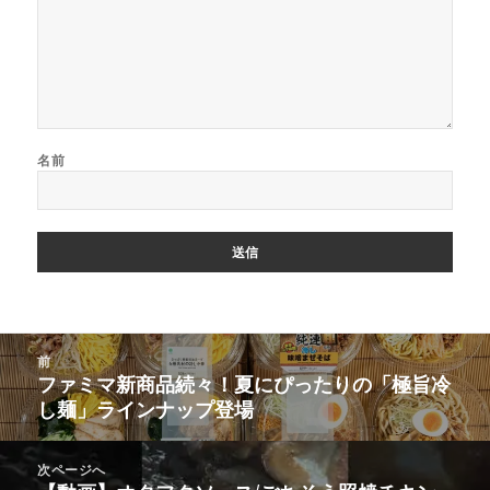
名前
投
前
稿
ファミマ新商品続々！夏にぴったりの「極旨冷
前
ナ
し麺」ラインナップ登場
の
ビ
投
ゲ
稿:
次ページへ
ー