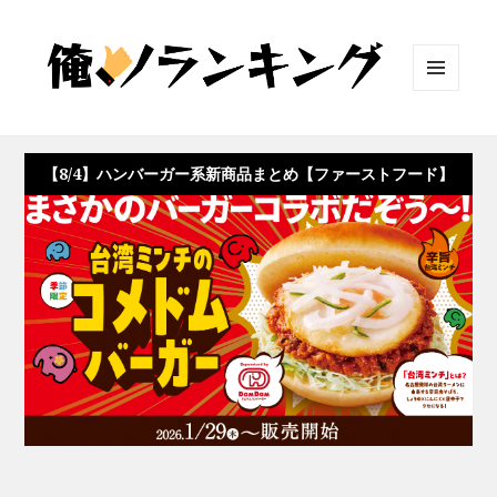
メニュ
ーとウ
ィジェ
ット
【8/4】ハンバーガー系新商品まとめ【ファーストフード】