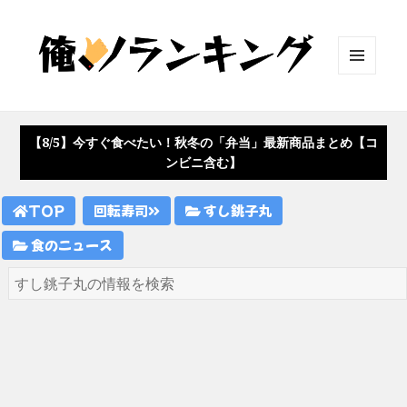
メニュ
ーとウ
ィジェ
ット
【8/5】今すぐ食べたい！秋冬の「弁当」最新商品まとめ【コ
ンビニ含む】
TOP
回転寿司
すし銚子丸
食のニュース