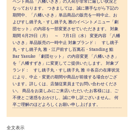
ベント商品「八幡いさき」の入荷が非常に厳しい状況と
なっております。 つきましては、誠に勝手ながら下記の
期間中、「八幡いさき」単品商品の販売を一時中止、お
よびすし銚子丸・すし銚子丸 雅のイベントメニュー「劇
団セット」の内容を一部変更させていただきます。 対象
期間 6月29日（月） ～ 7月1日（水） 変更内容 「八幡
いさき」単品販売の一時中止 対象ブランド： すし銚子
丸・すし銚子丸 雅・江戸前すし百萬石・Standing 鮨
Bar Yasuke 「劇団セット」 の内容変更 「八幡いさき」
を「八幡すずき」に変更してご提供いたします。 対象ブ
ランド： すし銚子丸・すし銚子丸 雅 ※各店の在庫状況
により、中止・変更の期間や商品が前後する場合がござ
います。詳しくは、店舗従業員までお問い合わせくださ
い。 商品をお楽しみにご来店いただいたお客様には、ご
不便とご迷惑をおかけし、誠に申し訳ございません。 何
卒ご理解のほどよろしくお願い申し上げます。
全文表示