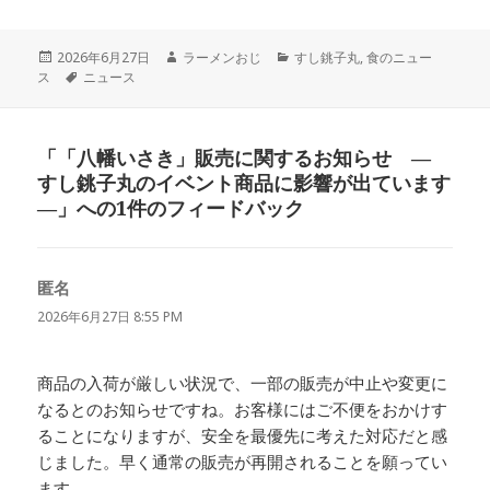
投
作
カ
2026年6月27日
ラーメンおじ
すし銚子丸
,
食のニュー
稿
タ
成
テ
ス
ニュース
日:
グ
者
ゴ
リ
ー
「「八幡いさき」販売に関するお知らせ ―
すし銚子丸のイベント商品に影響が出ています
―」への1件のフィードバック
匿名
よ
り:
2026年6月27日 8:55 PM
商品の入荷が厳しい状況で、一部の販売が中止や変更に
なるとのお知らせですね。お客様にはご不便をおかけす
ることになりますが、安全を最優先に考えた対応だと感
じました。早く通常の販売が再開されることを願ってい
ます。