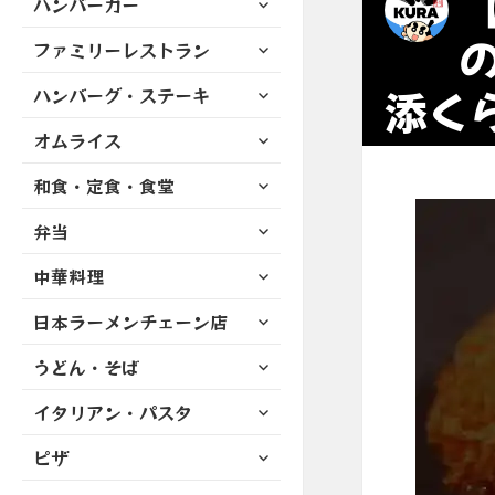
ハンバーガー
メ
ュ
を
開
ブ
ニ
ー
展
サ
ファミリーレストラン
メ
ュ
を
開
ブ
ニ
ー
展
サ
添く
ハンバーグ・ステーキ
メ
ュ
を
開
ブ
ニ
ー
展
サ
オムライス
メ
ュ
を
開
ブ
ニ
ー
展
サ
和食・定食・食堂
メ
ュ
を
開
ブ
ニ
ー
展
サ
弁当
メ
ュ
を
開
ブ
ニ
ー
展
サ
中華料理
メ
ュ
を
開
ブ
ニ
ー
展
サ
日本ラーメンチェーン店
メ
ュ
を
開
ブ
ニ
ー
展
サ
うどん・そば
メ
ュ
を
開
ブ
ニ
ー
展
サ
イタリアン・パスタ
メ
ュ
を
開
ブ
ニ
ー
展
サ
ピザ
メ
ュ
を
開
ブ
ニ
ー
展