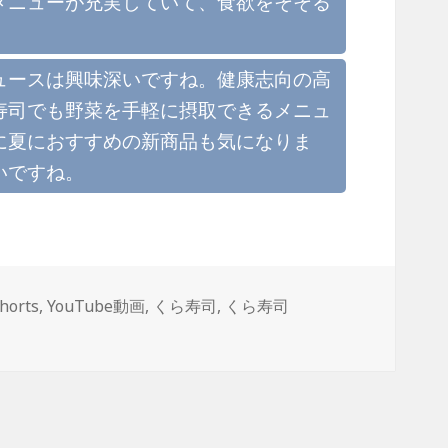
メニューが充実していて、食欲をそそる
ュースは興味深いですね。健康志向の高
寿司でも野菜を手軽に摂取できるメニュ
に夏におすすめの新商品も気になりま
いですね。
タ
horts
,
YouTube動画
,
くら寿司
,
くら寿司
グ