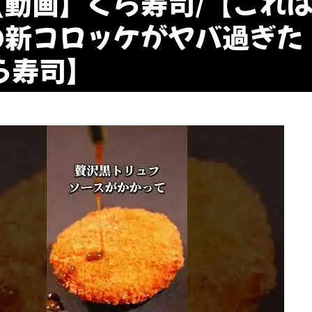
【動画】くら寿司/【これ
の新コロッケがヤバ過ぎた！
ら寿司】