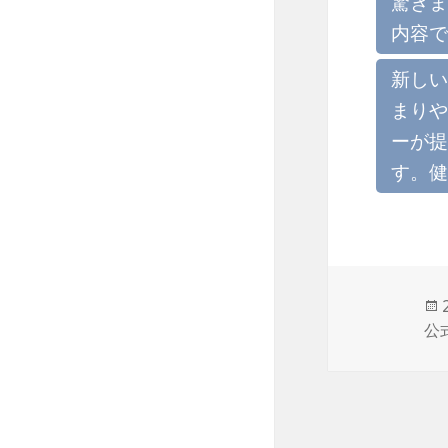
驚きま
内容で
新しい
まりや
ーが提
す。健
公