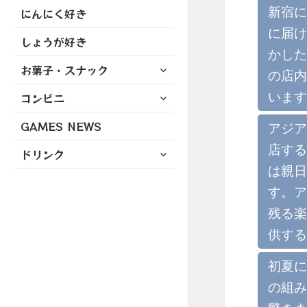
新宿に
にんにく好き
に届け
しょうが好き
かした
サ
お菓子・スナック
の店内
ブ
サ
います
コンビニ
メ
ブ
ニ
GAMES NEWS
メ
アジア
ュ
ニ
ー
店する
サ
ドリンク
ュ
を
ブ
は親日
ー
展
メ
を
す。ア
開
ニ
展
残る楽
ュ
開
ー
供する
を
展
初夏に
開
の組み