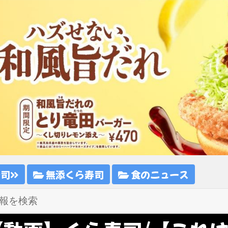
寿司
無添くら寿司
食のニュース