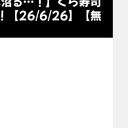
は沼る…！】くら寿司
【26/6/26】【無