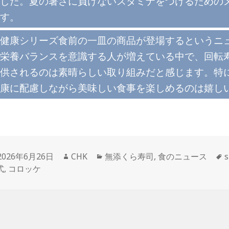
した。夏の暑さに負けないスタミナをつけるための
す。
健康シリーズ食前の一皿の商品が登場するというニ
栄養バランスを意識する人が増えている中で、回転
供されるのは素晴らしい取り組みだと感じます。特
康に配慮しながら美味しい食事を楽しめるのは嬉し
投
作
カ
2026年6月26日
CHK
無添くら寿司
,
食のニュース
s
稿
成
テ
式
,
コロッケ
日:
者
ゴ
リ
ー