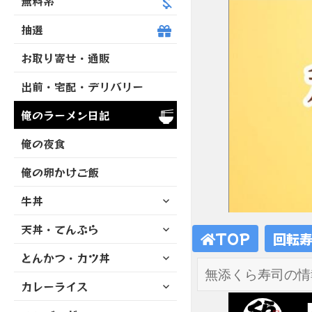
無料系
抽選
お取り寄せ・通販
出前・宅配・デリバリー
俺のラーメン日記
俺の夜食
俺の卵かけご飯
サ
牛丼
ブ
サ
天丼・てんぷら
メ
TOP
回転
ブ
ニ
サ
とんかつ・カツ丼
メ
ュ
ブ
ニ
ー
サ
カレーライス
メ
ュ
を
ブ
ニ
ー
展
サ