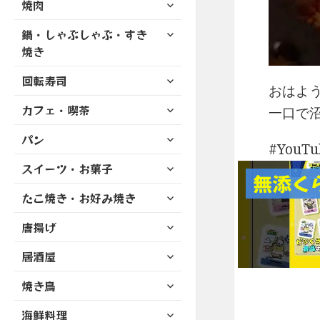
サ
焼肉
メ
ュ
を
開
ブ
ニ
ー
展
サ
鍋・しゃぶしゃぶ・すき
メ
ュ
を
開
ブ
ニ
焼き
ー
展
メ
ュ
を
開
サ
ニ
回転寿司
ー
展
おはよう
ブ
ュ
を
開
サ
カフェ・喫茶
メ
一口で沼
ー
展
ブ
ニ
を
開
サ
パン
メ
ュ
展
YouT
ブ
ニ
ー
開
サ
スイーツ・お菓子
メ
ュ
を
無添く
ブ
ニ
ー
展
サ
たこ焼き・お好み焼き
メ
ュ
を
開
ブ
ニ
ー
展
サ
唐揚げ
メ
ュ
を
開
ブ
ニ
ー
展
サ
居酒屋
メ
ュ
を
開
ブ
ニ
ー
展
サ
焼き鳥
メ
ュ
を
開
ブ
ニ
ー
展
サ
海鮮料理
メ
ュ