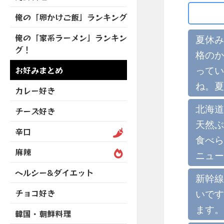
を
開
ブ
ニ
ー
展
俺の「卵かけご飯」ランキング
メ
ュ
を
開
ニ
ー
展
俺の「家系ラーメン」ランキン
夏休み
ュ
を
開
グ！
ー
展
格のか
を
開
お好みまとめ
ってい
展
ね。夏
開
カレー好き
北海道
チーズ好き
天然ぶ
辛口
食べら
麻辣
ニュー
ヘルシー&ダイエット
新幹線
チョコ好き
いです
ます。
韓国・朝鮮料理