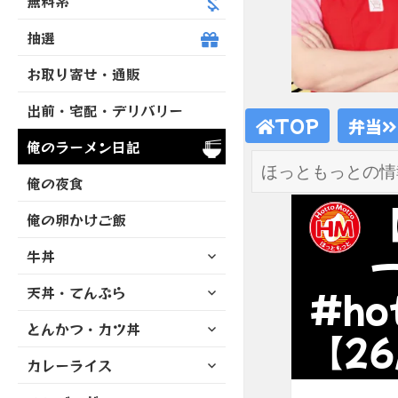
無料系
抽選
お取り寄せ・通販
出前・宅配・デリバリー
TOP
弁当
俺のラーメン日記
俺の夜食
俺の卵かけご飯
サ
牛丼
ブ
サ
天丼・てんぷら
メ
#ho
ブ
ニ
サ
とんかつ・カツ丼
メ
ュ
【26
ブ
ニ
ー
サ
カレーライス
メ
ュ
を
ブ
ニ
ー
展
サ