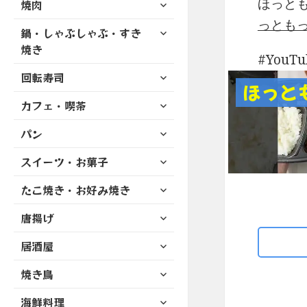
サ
ほっと
焼肉
メ
ュ
を
開
ブ
ニ
ー
っとも
展
サ
鍋・しゃぶしゃぶ・すき
メ
ュ
を
開
ブ
ニ
焼き
ー
展
YouT
メ
ュ
を
開
サ
ニ
回転寿司
ー
展
ほっと
ブ
ュ
を
開
サ
カフェ・喫茶
メ
ー
展
ブ
ニ
を
開
サ
パン
メ
ュ
展
ブ
ニ
ー
開
サ
スイーツ・お菓子
メ
ュ
を
ブ
ニ
ー
展
サ
たこ焼き・お好み焼き
メ
ュ
を
開
ブ
ニ
ー
展
サ
唐揚げ
メ
ュ
を
開
ブ
ニ
ー
展
サ
居酒屋
メ
ュ
を
開
ブ
ニ
ー
展
サ
焼き鳥
メ
ュ
を
開
ブ
ニ
ー
展
サ
海鮮料理
メ
ュ