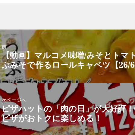
前
【動画】マルコメ味噌/みそとトマ
前
ぶみそで作るロールキャベツ【26/6/
の
投
稿:
次ページへ
ピザハットの「肉の日」が大好評！
次
ピザがおトクに楽しめる！
の
投