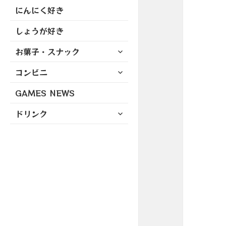
にんにく好き
しょうが好き
サ
お菓子・スナック
ブ
サ
コンビニ
メ
ブ
ニ
GAMES NEWS
メ
ュ
ニ
ー
サ
ドリンク
ュ
を
ブ
ー
展
メ
を
開
ニ
展
ュ
開
ー
を
展
開