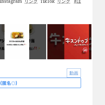
Instagram
リンク
TikTok
リンク
ほ
動画
(匿名◎)