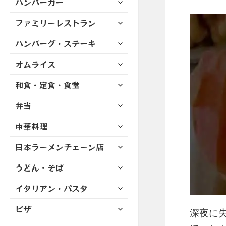
ハンバーガー
メ
ュ
を
開
ブ
ニ
ー
展
サ
ファミリーレストラン
メ
ュ
を
開
ブ
ニ
ー
展
サ
ハンバーグ・ステーキ
メ
ュ
を
開
ブ
ニ
ー
展
サ
オムライス
メ
ュ
を
開
ブ
ニ
ー
展
サ
和食・定食・食堂
メ
ュ
を
開
ブ
ニ
ー
展
サ
弁当
メ
ュ
を
開
ブ
ニ
ー
展
サ
中華料理
メ
ュ
を
開
ブ
ニ
ー
展
サ
日本ラーメンチェーン店
メ
ュ
を
開
ブ
ニ
ー
展
サ
うどん・そば
メ
ュ
を
開
ブ
ニ
ー
展
サ
イタリアン・パスタ
メ
ュ
を
開
ブ
ニ
ー
展
サ
ピザ
メ
ュ
深夜に失
を
開
ブ
ニ
ー
展