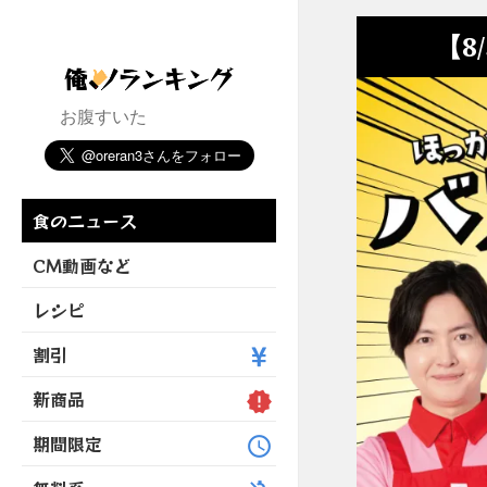
【8
お腹すいた
食のニュース
CM動画など
レシピ
割引
新商品
期間限定