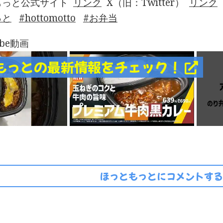
もっと公式サイト
リンク
X（旧：Twitter）
リンク
っと
hottomotto
お弁当
ube動画
もっとの最新情報をチェック！
ほっともっとにコメントする