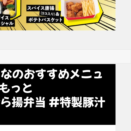
んなのおすすめメニュ
もっと
#から揚弁当 #特製豚汁