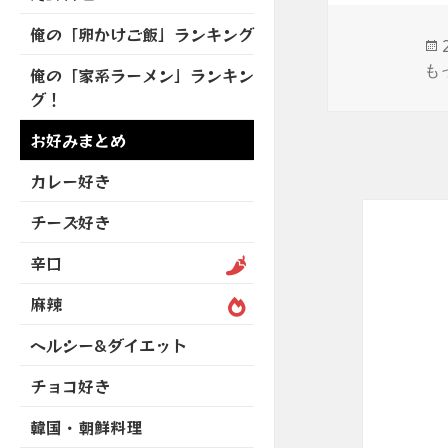
を
開
ブ
ニ
ー
展
俺の「卵かけご飯」ランキング
メ
ュ
を
開
ニ
ー
展
も
俺の「家系ラーメン」ランキン
ュ
を
開
グ！
ー
展
を
開
お好みまとめ
展
開
カレー好き
チーズ好き
辛口
麻辣
ヘルシー&ダイエット
チョコ好き
韓国・朝鮮料理