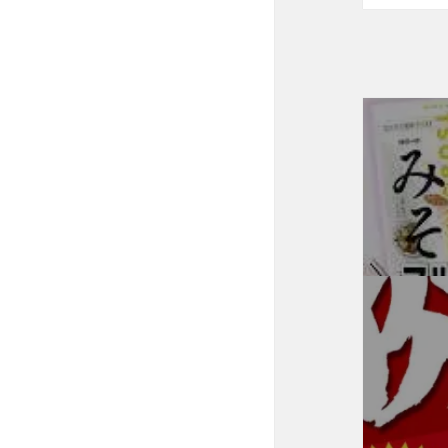
投
稿
ナ
ビ
ゲ
ー
シ
ョ
ン