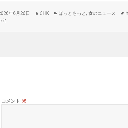
投
作
カ
2026年6月26日
CHK
ほっともっと
,
食のニュース
h
稿
成
テ
っと
日:
者
ゴ
リ
ー
コメント
※