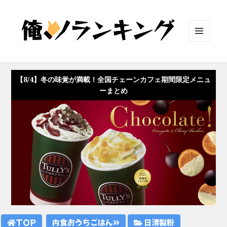
メニュ
ーとウ
ィジェ
ット
【8/4】冬の味覚が満載！全国チェーンカフェ期間限定メニュ
ーまとめ
TOP
内食おうちごはん
日清製粉