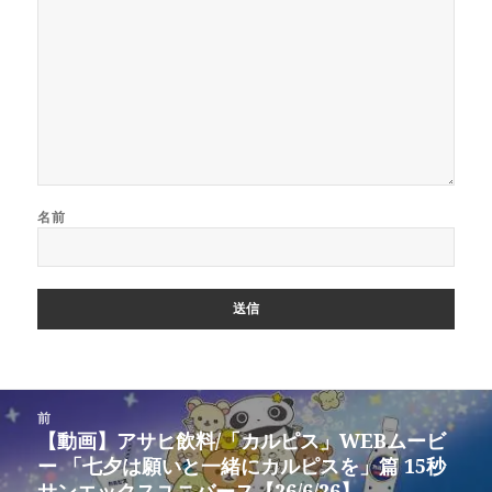
名前
投
前
稿
【動画】アサヒ飲料/「カルピス」WEBムービ
前
ナ
ー 「七夕は願いと一緒にカルピスを」篇 15秒
の
ビ
サンエックスユニバース【26/6/26】