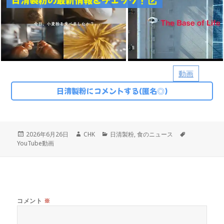
動画
日清製粉にコメントする(匿名◎)
投
作
カ
タ
2026年6月26日
CHK
日清製粉
,
食のニュース
稿
成
テ
グ
YouTube動画
日:
者
ゴ
リ
ー
コメント
※