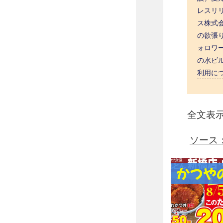
レスリ
ス株式
の欲張
ォロワーフ
の水ビル
利用に
全文表
ソース：ht
かつや