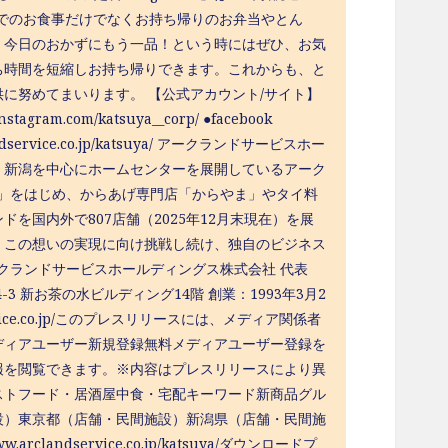
でのお⾷事だけでなくお持ち帰りのお弁当やとん
、今⽇のおかずにもう⼀品！という時にはぜひ、お気
ち時間を短縮しお持ち帰りできます。これからも、と
に努めてまいります。 【公式アカウント/サイト】
.instagram.com/katsuya__corp/ ●facebook
rclandservice.co.jp/katsuya/ アークランドサービスホー
は、新潟を中心にホームセンターを展開しているアーク
や」をはじめ、からあげ専門店「からやま」やタイ料
国内外で807店舗（2025年12月末現在）を展
」この想いの実現に向け挑戦し続け、独自のビジネス
ークランドサービスホールディングス株式会社 代表
-3 新お茶の水ビルディング14階 創業：1993年3月2
ervice.co.jp/このプレスリリースには、メディア関係者
ディアユーザー新規登録無料メディアユーザー登録を
報を閲覧できます。※内容はプレスリリースにより異
ストフード・居酒屋中食・宅配キーワード新商品グル
設）東京都（店舗・民間施設）新潟県（店舗・民間施
ndservice.co.jp/katsuya/ダウンロードプ