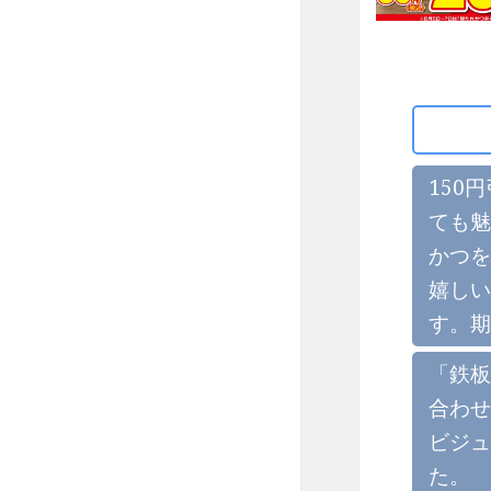
150
ても魅
かつを
嬉しい
す。期
「鉄板
合わせ
ビジュ
た。