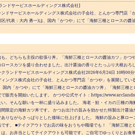
クランドサービスホールディングス株式会社]
ランドサービスホールディングス株式会社の子会社、とんかつ専門店「か
田区/代表：大内 勇一)は、国内「かつや」にて「海鮮三種とロースの醬
肉も。どちらも主役の欲張り丼。「海鮮三種とロースの醬油カツ」かつ
のロースカツを盛り合わせました。出汁醤油の香りとたっぷり大根おろ
クランドサービスホールディングス株式会社2026年6月24日 10時0
ディングス株式会社の⼦会社、とんかつ専⾨店「かつや」を展開している
、国内「かつや」にて「海鮮三種とロースの醬油カツ丼」「海鮮三種とロー
販売を開始いたします。 かつや公式サイト：https://www.arclandserv
たい。そんな願いを一杯に盛り込みました。 海老・鮭・イカの三種の海
期間限定の海鮮カツ丼です。 かつお出汁の旨みを効かせた特製出汁醤油
でありながらさっぱりとした後味に仕上げました。 海鮮の旨みと豚ロー
品です。 ■テイクアウトでお店の味をおうちや職場でも！ 「海鮮三種
」は、お弁当としてテイクアウトも可能です。ご自宅でゆっくりとお食