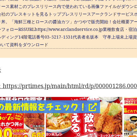
リース素材このプレスリリース内で使われている画像ファイルがダウン
会社のプレスキットを見るトッププレスリリースアークランドサービス
り丼。「海鮮三種とロースの醬油カツ」かつやで販売開始！会社概要アー
ォローRSSURLhttps://www.arclandservice.co.jp業種
ディング14階電話番号03-5217-1531代表者名坂本 守孝上場未上場資本金
ついて資料をダウンロード
示
tps://prtimes.jp/main/html/rd/p/000001286.00
の最新情報をチェック！