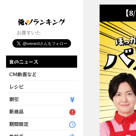
【8
お腹すいた
食のニュース
CM動画など
レシピ
割引
新商品
期間限定