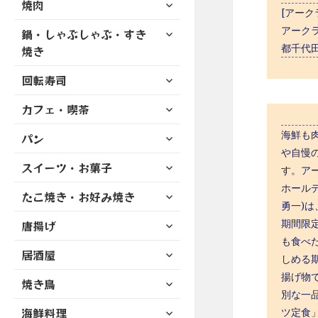
サ
焼肉
メ
ュ
を
[アー
開
ブ
ニ
ー
展
サ
アーク
鍋・しゃぶしゃぶ・すき
メ
ュ
を
開
ブ
都千代
ニ
焼き
ー
展
メ
ュ
を
開
サ
ニ
回転寿司
ー
展
ブ
ュ
を
開
サ
カフェ・喫茶
メ
ー
展
ブ
ニ
を
開
サ
海鮮も
パン
メ
ュ
展
ブ
や自慢
ニ
ー
開
サ
スイーツ・お菓子
メ
ュ
す。アー
を
ブ
ニ
ー
ホール
展
サ
たこ焼き・お好み焼き
メ
ュ
を
開
勇⼀)は
ブ
ニ
ー
展
サ
期間限定で
唐揚げ
メ
ュ
を
開
ブ
ニ
も食べ
ー
展
サ
居酒屋
メ
ュ
しめる
を
開
ブ
ニ
ー
展
揚げ物
サ
焼き鳥
メ
ュ
を
開
別な一
ブ
ニ
ー
展
サ
海鮮料理
メ
ツ定食
ュ