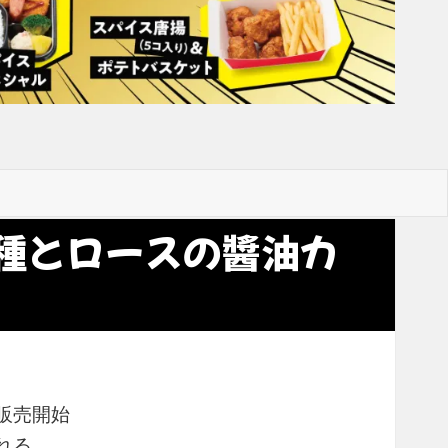
種とロースの醬油カ
販売開始
れる