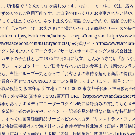
、お⼿頃価格で「とんかつ」を楽しめます。なお、「かつや」では、店内
かずのみでもご利⽤可能です。ご⾃宅でゆっくりとお⾷事されたい時や
ジにてご注⽂ください。ネット注文やお電話でのご予約で、店舗での待
専⾨店「かつや」は、お客さまにご満足いただける商品やサービスの提供
tter) https://twitter.com/katsuya__corp ●Instagram https://www
//www.facebook.com/katsuyaofficial/ ●公式サイトhttps://www.a
ングス(株)について アークランドサービスホールディングス株式会社
サカモトの子会社として1993年3月2日に設立。とんかつ専門店「かつ
トラン「マンゴツリー」など日常からハレの日の食事まで、複数のブランドを
後も、当社グループ一丸となって「お客さまの期待を超える商品の提供
で競合を寄せつけないNo.1チェーンを目指してまいります。 商号：ア
取締役社長 坂本守孝 所在地：〒101-0062 東京都千代田区神田駿河台4
容：外食事業 資本金：1,932百万円 URL：https://www.arclands
情報がありますメディアユーザーログイン既に登録済みの方はこちらメ
、企業担当者の連絡先や、イベント・記者会見の情報など様々な特記情
す。すべての画像種類商品サービスビジネスカテゴリレストラン・ファ
限定海鮮三種醤油カツ海老鮭イカ定食丼位置情報北海道（店舗・民間施
（店舗・民間施設）大阪府（店舗・民間施設）関連リンクhttps://www.arcla