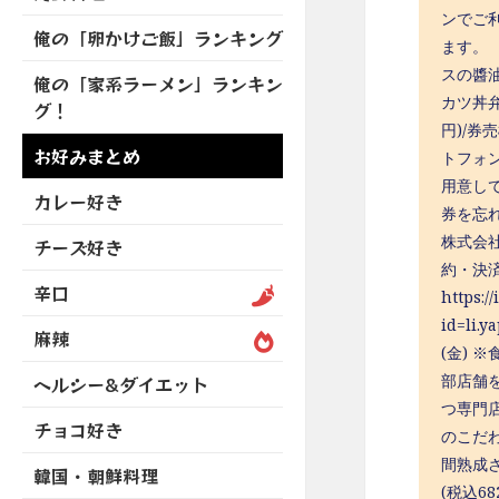
を
開
ブ
ニ
ンでご
ー
展
俺の「卵かけご飯」ランキング
メ
ュ
を
ます。 
開
ニ
ー
展
スの醬油
俺の「家系ラーメン」ランキン
ュ
を
開
カツ丼弁
グ！
ー
展
円)/券
を
開
お好みまとめ
トフォ
展
用意し
開
カレー好き
券を忘
株式会社
チーズ好き
約・決済
辛口
https:/
id=l
麻辣
(金)
部店舗を除
ヘルシー&ダイエット
つ専門
チョコ好き
のこだ
間熟成
韓国・朝鮮料理
(税込6