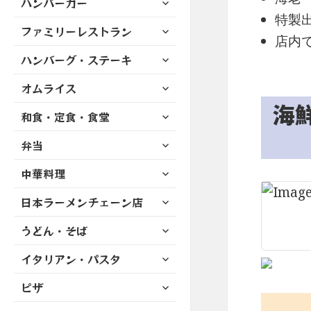
ハンバーガー
メ
ュ
を
開
ブ
ニ
特製
ー
展
サ
ファミリーレストラン
メ
ュ
を
店内
開
ブ
ニ
ー
展
サ
ハンバーグ・ステーキ
メ
ュ
を
開
ブ
ニ
ー
展
サ
オムライス
メ
ュ
を
開
ブ
ニ
海
ー
展
サ
和食・定食・食堂
メ
ュ
を
開
ブ
ニ
ー
展
サ
弁当
メ
ュ
を
開
ブ
ニ
ー
展
サ
中華料理
メ
ュ
を
開
ブ
ニ
ー
展
サ
日本ラーメンチェーン店
メ
ュ
を
開
ブ
ニ
ー
展
サ
うどん・そば
メ
ュ
を
開
ブ
ニ
ー
展
サ
イタリアン・パスタ
メ
ュ
を
開
ブ
ニ
ー
展
サ
ピザ
メ
ュ
を
開
ブ
ニ
ー
展