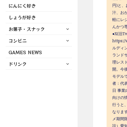
にんにく好き
円)と
汁、お
しょうが好き
軽にレ
んかつ
サ
お菓子・スナック
ブ
●X(旧Twi
サ
コンビニ
メ
https:
ブ
ニ
ルディ
GAMES NEWS
メ
ュ
ランド
ニ
ー
サ
理レス
ドリンク
ュ
を
ブ
開。今
ー
展
メ
モデル
を
開
ニ
者：代表
展
ュ
日 事業内
開
ー
向けの
を
行うと
展
なりま
開
メ期間
設）愛知県