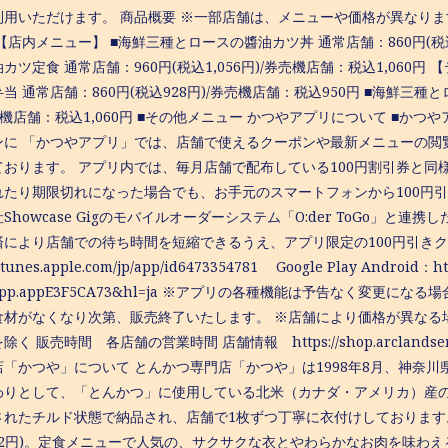
利用いただけます。 商品概要 ※⼀部店舗は、メニューや価格が異なり
【店内メニュー】 ■海鮮三種とロースの醬油カツ丼 通常店舗：860円(税込
カツ定食 通常店舗：960円(税込1,056円)/券売機店舗：税込1,060
当 通常店舗：860円(税込928円)/券売機店舗：税込950円 ■海鮮三種と
売機店舗：税込1,060円 ■その他メニュー かつやアプリについて ■か
ンに 「かつやアプリ」では、店舗で使えるクーポンや最新メニューの閲
ております。 アプリ内では、毎月店舗で配布している100円割引券と同
れたり期限切れになった場合でも、お手元のスマートフォンから100円
Showcase Gigのモバイルオーダーシステム「O:der ToGo」
により店舗での待ち時間を短縮できるうえ、アプリ限定の100円引きクーポンが
/itunes.apple.com/jp/app/id6473354781 Google Play Android：http
i.yapp.appE3F5CA73&hl=ja ※アプリの各種機能は予告なく変更にな
 ※食材がなくなり次第、販売終了いたします。 ※店舗により価格が異なる
く 販売時間 各店舗の営業時間 店舗情報 https://shop.arclandservice.co
店「かつや」について とんかつ専⾨店「かつや」は1998年8⽉、神奈
わりとして、「とんかつ」に使⽤している北⽶（カナダ・アメリカ）産
されたチルド状態で納品され、店舗で1枚ずつ丁寧に⾐付けしております。定
82円)。定⾷メニューで⼈気の、サクサクな⾐とやわらかなお⾁を味わえる「