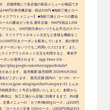
ます。店舗情報にて各店舗の取扱メニューが確認でき
946円)/券売機店舗：税込950円 ■海鮮三種とロー
円 【テイクアウトメニュー】 ■海鮮三種とロースの醬油
ロースの醬油カツ弁当 通常店舗：960円(税込1,036
つやアプリなら、100円割引券がいつでもお手元のスマー
覧、テイクアウトのネット注文など多様な機能をご
様の100円引きクーポンを配布しています。紙の割引
引きクーポンをいつでもご利用いただけます。また、
と連携したテイクアウトのネット注文を利用すると、事前予
適用されます。 App Store iOS：
s://play.google.com/store/apps/details?
る場合があります。 販売概要 販売期間 2026年6月26日
場合がございます。 販売店舗 国内の「かつや」※⼀
.jp/ae-shop/spot/list?category=01 とんか
川県相模原市に１号店を開店いたしました。創業から
の豚⾁は、加⼯⼯場から店舗に到着するまで、約4週
番メニューの「カツ丼(梅)80gロース」は620円
ロースカツ定⾷ 120gロース」は830円(税込913