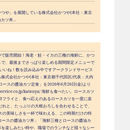
つや」を展開している株式会社かつや(本社：東京
油カツ丼…
やで販売開始！海老・鮭・イカの三種の海鮮に、かつ
しで、最後までさっぱり楽しめる期間限定メニューで
0分いいね！数を読み込み中ですアークランドサービス
株式会社かつや(本社：東京都千代⽥区/代表：⼤内
スの醬油カツ定食」を2026年6月26日(金)より
ice.co.jp/katsuya/ 海鮮も食べたい。ロースカツ
鮮フライと、食べ応えのあるロースカツを一度に楽
だれと、たっぷりの大根おろしを合わせることで、
スの美味しさを一杯で味わえる、この時期だけの特
とロースの醬油カツ丼」「海鮮三種とロースの醬油カ
事を楽しみたい時や、職場でのランチなど様々なシー