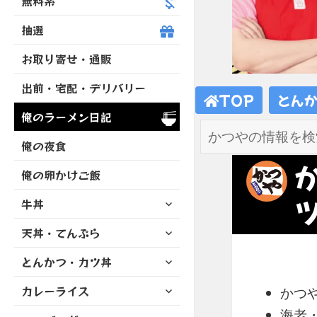
無料系
抽選
お取り寄せ・通販
出前・宅配・デリバリー
TOP
とん
俺のラーメン日記
俺の夜食
俺の卵かけご飯
サ
牛丼
ブ
サ
天丼・てんぷら
メ
ブ
ニ
サ
とんかつ・カツ丼
メ
ュ
ブ
ニ
ー
サ
カレーライス
メ
かつ
ュ
を
ブ
ニ
ー
展
海老
サ