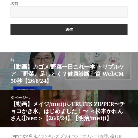
名前
投
前
稿
【動画】カゴメ/野菜一日これ一本 トリプルケ
前
ナ
ア 「野菜、足しとく？健康診断」篇 WebCM
の
ビ
30秒【26/6/24】
投
ゲ
稿:
ー
次ページへ
シ
【動画】メイジ/meiji♡FRUITS ZIPPER〜チ
次
ョ
ョコかき氷、はじめました！〜 ＜松本かれん
の
ン
さん①ver.＞【26/6/24】【明治/meiji】
投
稿:
Copyright ©
俺ノランキング
プライバシーポリシー / お問い合わせ