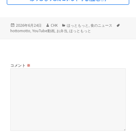
投
作
カ
タ
2026年6月24日
CHK
ほっともっと
,
食のニュース
稿
成
テ
グ
hottomotto
,
YouTube動画
,
お弁当
,
ほっともっと
日:
者
ゴ
リ
ー
コメント
※