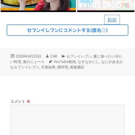
動画
セブンイレブンにコメントする(匿名◎)
投
作
カ
2026年6月23日
CHK
セブンイレブン
,
夏に食べたい冷た
稿
成
タ
テ
い料理
,
食のニュース
YouTube動画
,
なすなかにし
,
なにがあるか
日:
者
グ
ゴ
なセブンイレブン
,
天海祐希
,
櫻井翔
,
相葉雅紀
リ
ー
コメント
※