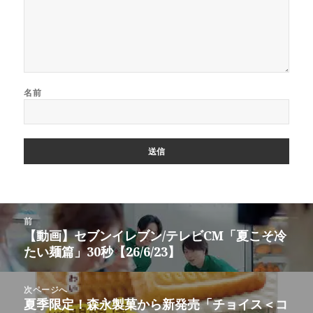
名前
投
前
稿
【動画】セブンイレブン/テレビCM「夏こそ冷
前
ナ
たい麺篇」30秒【26/6/23】
の
ビ
投
ゲ
稿:
次ページへ
ー
夏季限定！森永製菓から新発売「チョイス＜コ
次
シ