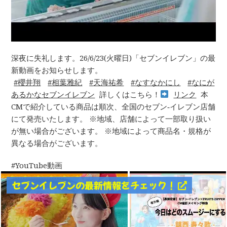
深夜に失礼します。26/6/23(火曜日)「セブンイレブン」の最
新動画をお知らせします。
櫻井翔
相葉雅紀
天海祐希
なすなかにし
なにが
あるかなセブンイレブン
詳しくはこちら！
リンク
本
CMで紹介している商品は順次、全国のセブン‐イレブン店舗
にて発売いたします。 ※地域、店舗によって一部取り扱い
が無い場合がございます。 ※地域によって商品名・規格が
異なる場合がございます。
YouTube動画
セブンイレブンの最新情報をチェック！