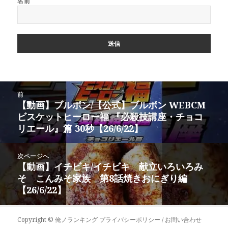
名前
投
前
稿
【動画】ブルボン/【公式】ブルボン WEBCM
前
ナ
ビスケットヒーロー福 『必殺技講座・チョコ
の
ビ
リエール』篇 30秒【26/6/22】
投
ゲ
稿:
ー
次ページへ
シ
【動画】イチビキ/イチビキ 献立いろいろみ
次
ョ
そ こんみそ家族 第8話焼きおにぎり編
の
ン
【26/6/22】
投
稿:
Copyright ©
俺ノランキング
プライバシーポリシー / お問い合わせ