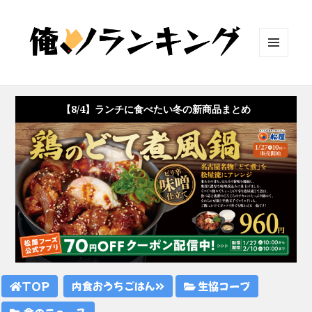
メニュ
ーとウ
ィジェ
ット
【8/4】ランチに食べたい冬の新商品まとめ
TOP
内食おうちごはん
生協コープ