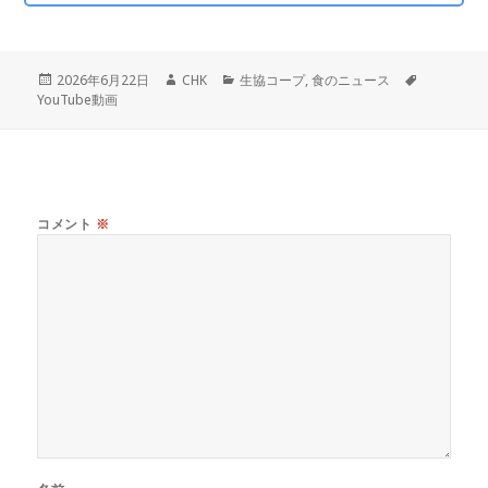
投
作
カ
タ
2026年6月22日
CHK
生協コープ
,
食のニュース
稿
成
テ
グ
YouTube動画
日:
者
ゴ
リ
ー
コメント
※