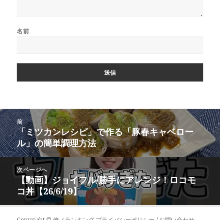
名前
投
前
稿
「ミツカンレシピ」で作る「豚春キャベロー
前
ナ
ル」の簡単調理方法
の
ビ
投
ゲ
稿:
次ページへ
ー
【動画】ジョイフル/勝手にアレンジ！ロコモ
次
シ
コ丼【26/6/19】
の
ョ
投
ン
稿:
Copyright ©
俺ノランキング
プライバシーポリシー / お問い合わせ