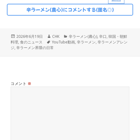
辛ラーメン(農心)にコメントする(匿名◎)
投
作
カ
2026年6月19日
CHK
辛ラーメン(農心)
,
辛口
,
韓国・朝鮮
稿
タ
成
テ
料理
,
食のニュース
YouTube動画
,
辛ラーメン
,
辛ラーメンアレン
日:
グ
者
ゴ
ジ
,
辛ラーメン界隈の日常
リ
ー
コメント
※