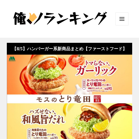
メニュ
ーとウ
ィジェ
ット
【8/5】ハンバーガー系新商品まとめ【ファーストフード】