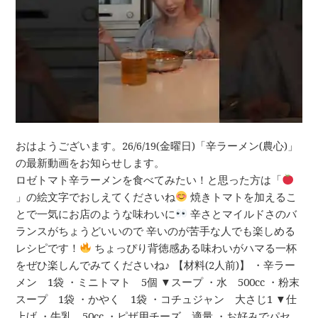
おはようございます。26/6/19(金曜日)「辛ラーメン(農心)」
の最新動画をお知らせします。
ロゼトマト辛ラーメンを食べてみたい！と思った方は「
」の絵文字でおしえてくださいね
焼きトマトを加えるこ
とで一気にお店のような味わいに
辛さとマイルドさのバ
ランスがちょうどいいので 辛いのが苦手な人でも楽しめる
レシピです！
ちょっぴり背徳感ある味わいがハマる一杯
をぜひ楽しんでみてくださいね♪ 【材料(2人前)】 ・辛ラー
メン 1袋 ・ミニトマト 5個 ▼スープ ・水 500cc ・粉末
スープ 1袋 ・かやく 1袋 ・コチュジャン 大さじ1 ▼仕
上げ ・牛乳 50cc ・ピザ用チーズ 適量 ・お好みでパセ