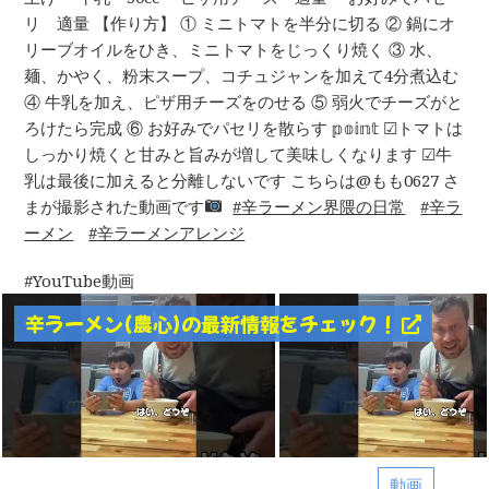
リ 適量 【作り方】 ① ミニトマトを半分に切る ② 鍋にオ
リーブオイルをひき、ミニトマトをじっくり焼く ③ 水、
麺、かやく、粉末スープ、コチュジャンを加えて4分煮込む
④ 牛乳を加え、ピザ用チーズをのせる ⑤ 弱火でチーズがと
ろけたら完成 ⑥ お好みでパセリを散らす 𝕡𝕠𝕚𝕟𝕥 ︎︎︎︎︎︎☑︎トマトは
しっかり焼くと甘みと旨みが増して美味しくなります ︎︎︎︎︎︎☑︎牛
乳は最後に加えると分離しないです こちらは@もも0627 さ
まが撮影された動画です
辛ラーメン界隈の日常
辛ラ
ーメン
辛ラーメンアレンジ
YouTube動画
辛ラーメン(農心)の最新情報をチェック！
動画