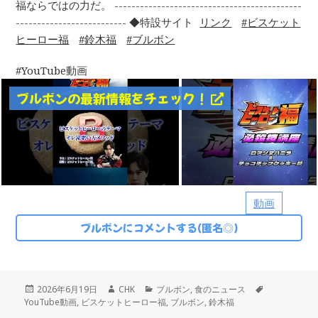
福ならではの力だ。 --------------------------------------------
-------------------------- ◆特設サイト
リンク
ビスケット
ヒーロー福
鈴木福
ブルボン
YouTube動画
ブルボンの最新情報をチェック！
動画
ブルボンにコメントする(匿名◎)
投
作
カ
タ
2026年6月19日
CHK
ブルボン
,
食のニュース
稿
成
テ
グ
YouTube動画
,
ビスケットヒーロー福
,
ブルボン
,
鈴木福
日:
者
ゴ