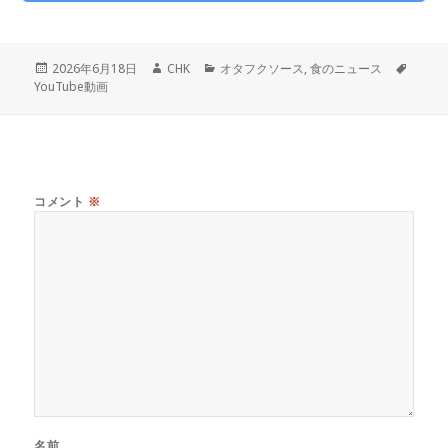
投
作
カ
タ
2026年6月18日
CHK
オタフクソース
,
食のニュース
稿
成
テ
グ
YouTube動画
日:
者
ゴ
リ
ー
コメント
※
名前