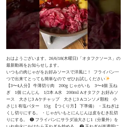
おはようございます。26/6/18(木曜日)「オタフクソース」の
最新動画をお知らせします。
いつもの肉じゃがをお好みソースで洋風に！ ⁡ フライパン一
つで出来てとっても簡単なので⁡ ぜひお試しください
⁡
【3〜4人分】 牛薄切り肉 200g じゃがいも 3〜4個 玉ね
ぎ 1個 にんじん 1/2本 A水 200ml Aオタフク お好みソ
ース 大さじ3 Aケチャップ 大さじ3 Aコンソメ顆粒 小
さじ1 有塩バター 15g ⁡ ⁡【つくり方】 下準備） ・玉ねぎは
くし切りにする。 ・じゃがいもとにんじんは皮をむき乱切
りにする。 ⁡ ❶ フライパンにサラダ油大さじ1（分量外）を
いれ中火にかけたら玉ねぎを炒める。 ❷ 玉ねぎが半透明に