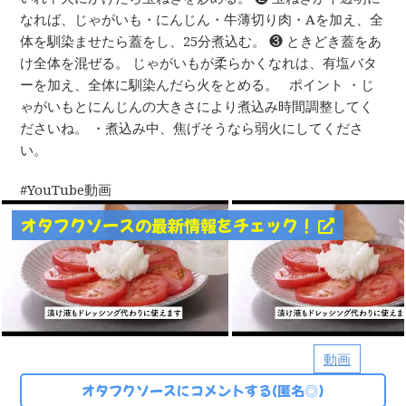
なれば、じゃがいも・にんじん・牛薄切り肉・Aを加え、全
体を馴染ませたら蓋をし、25分煮込む。 ❸ ときどき蓋をあ
け全体を混ぜる。 じゃがいもが柔らかくなれは、有塩バタ
ーを加え、全体に馴染んだら火をとめる。 ⁡ ⁡ ポイント ・じ
ゃがいもとにんじんの大きさにより煮込み時間調整してく
ださいね。 ・煮込み中、焦げそうなら弱火にしてくださ
い。
YouTube動画
オタフクソースの最新情報をチェック！
動画
オタフクソースにコメントする(匿名◎)