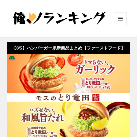
メニュ
ーとウ
ィジェ
ット
【8/5】ハンバーガー系新商品まとめ【ファーストフード】