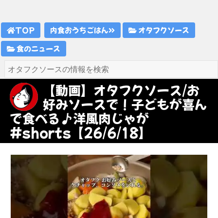
TOP
内食おうちごはん
オタフクソース
食のニュース
【動画】オタフクソース/お
好みソースで！子どもが喜ん
で食べる♪洋風肉じゃが
#shorts【26/6/18】