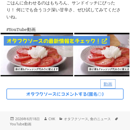
ごはんに合わせるのはもちろん、サンドイッチにぴった
り！ 何にでも合うコク深い甘辛さ、ぜひ試してみてくださ
いね。
YouTube動画
オタフクソースの最新情報をチェック！
動画
オタフクソースにコメントする(匿名◎)
投
作
カ
タ
2026年6月18日
CHK
オタフクソース
,
食のニュース
稿
成
テ
グ
YouTube動画
日:
者
ゴ