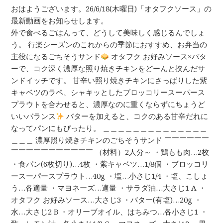
おはようございます。26/6/18(木曜日)「オタフクソース」の
最新動画をお知らせします。
外で食べるごはんって、どうして美味しく感じるんでしょ
う。 行楽シーズンのこれからの季節におすすめ、お弁当の
主役になるごちそうサンド
オタフク お好みソース×バタ
ーで、コク深く濃厚な照り焼きチキンをどーんと挟んだサ
ンドイッチです。 甘辛い照り焼きチキンにさっぱりした紫
キャベツのラペ、シャキッとしたブロッコリースーパース
プラウトを合わせると、濃厚なのに重くならずにちょうど
いいバランス
バターを加えると、コクのある甘辛だれに
なってパンにもぴったり。 ＿＿＿＿＿＿＿＿＿＿＿＿＿＿
＿＿＿ 濃厚照り焼きチキンのごちそうサンド ￣￣￣￣￣￣
￣￣￣￣￣￣￣￣￣￣￣ （材料）2人分～ ・鶏もも肉…2枚
・食パン(6枚切り)…4枚 ・紫キャベツ…1/8個 ・ブロッコリ
ースーパースプラウト…40g ・塩…小さじ1/4 ・塩、こしょ
う…各適量 ・マヨネーズ…適量 ・サラダ油…大さじ1 A ・
オタフク お好みソース…大さじ3 ・バター(有塩)…20g ・
水…大さじ2 B ・オリーブオイル、はちみつ…各小さじ1 ・