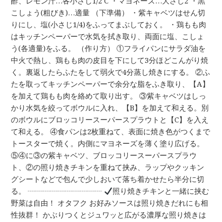
酢、レモン汁…各小さじ1/2 C ・マヨネーズ…大さじ2 ・黒
こしょう(粗びき)…適量 （下準備） ・紫キャベツはせん切
りにし、塩(小さじ1/4)をふってまぶしておく。 ・鶏もも肉
はキッチンペーパーで水気を拭き取り、両面に塩、こしょ
う(各適量)をふる。 （作り方） ①フライパンにサラダ油を
中火で熱し、鶏もも肉の皮目を下にして3分ほどこんがり焼
く。裏返したらふたをして弱火で4分蒸し焼きにする。 ②ふ
たを取ってキッチンペーパーで余分な脂をふき取り、【A】
を加えて鶏もも肉を絡めて取り出す。 ③紫キャベツはしっ
かり水気を絞ってボウルに入れ、【B】を加えて和える。別
のボウルにブロッコリースーパースプラウトと【C】を入え
て和える。 ④食パンは2枚重ねて、表面に焼き色がつくまで
トースターで焼く。内側にマヨネーズを薄く塗り広げる。
⑤④に③の紫キャベツ、ブロッコリースーパースプラウ
ト、②の照り焼きチキンを重ねて挟み、ラップやクッキン
グシートなどで包んで少しおいて落ち着かせたら半分に切
る。 ┈┈┈┈┈┈┈┈┈┈
照り焼きチキンと一緒に挟む
野菜は自由！ オタフク お好みソースは照り焼きだれにも相
性抜群！ かぶりつくとジュワッと広がる濃厚な照り焼きは