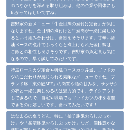
のつながりを深める取り組みは、他の企業や団体にも
広がってほしいですね。
吉野家の新メニュー『牛金目鯛の煮付け定食』が気に
なりますね。金目鯛の煮付けと牛煮肉が一緒に楽しめ
るという組み合わせは、食欲をそそります。甘辛い醤
油ベースの煮汁でふっくらと煮上げられた金目鯛は、
ご飯との相性も良さそうです。吉野家の魚定食も気に
なるので、早く試してみたいです。
特選ロースカツ定食や特選ロースカツ弁当、ゴッドカ
ツのこだわりが感じられる素敵なメニューですね。ブ
ランド豚「東の匠SPF」の肉質や脂の甘みを、サクサク
の衣と一緒に楽しめるのは魅力的です。テイクアウト
もできるので、自宅や職場でもゴッドカツの味を堪能
できるのは嬉しいです。食べてみたいです！
はなまるの夏うどん、特に「柚子豚鬼おろしぶっか
け」や「柴漬豚鬼おろしぶっかけ」など、個性豊かな
薬味が楽しめるラインアップが魅力的ですね。豚肉と