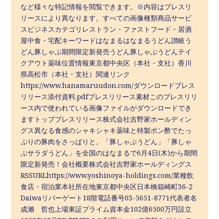
など様々な特記情報を閲覧できます。※内容はプレスリ
リースにより異なります。すべての画像種類商品サービ
スビジネスカテゴリレストラン・ファストフード・居酒
屋中食・宅配キーワードはなまるはなまるうどん讃岐う
どん豚しゃぶ期間限定新発売うどん豚しゃぶうどんテイ
クアウト薬味位置情報東京都中央区（本社・支社）香川
県高松市（本社・支社）関連リンク
https://www.hanamaruudon.com/ダウンロードプレス
リリース添付資料.pdfプレスリリース素材このプレスリリ
ース内で使われている画像ファイルがダウンロードでき
ますトッププレスリリース株式会社吉野家ホールディン
グス異なる食感のシャキシャキ薬味と特製ポン酢でたっ
ぷりの豚肉をさっぱりと。「豚しゃぶうどん」「豚しゃ
ぶサラダうどん」を全国のはなまるで6月4日(木)から期間
限定新発売！会社概要株式会社吉野家ホールディングス
RSSURLhttps://www.yoshinoya-holdings.com/業種飲
食店・宿泊業本社所在地東京都中央区日本橋箱崎町36-2
Daiwaリバーゲート18階電話番号03-5651-8771代表者名
成瀨 哲也上場東証プライム資本金102億6500万円設立