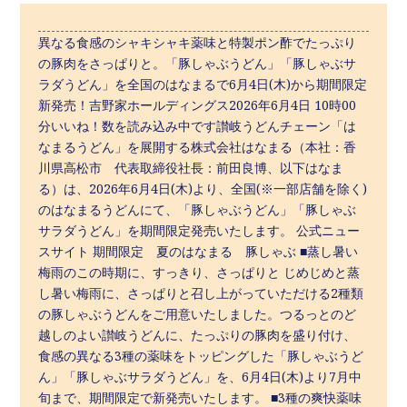
異なる食感のシャキシャキ薬味と特製ポン酢でたっぷり
の豚肉をさっぱりと。「豚しゃぶうどん」「豚しゃぶサ
ラダうどん」を全国のはなまるで6月4日(木)から期間限定
新発売！吉野家ホールディングス2026年6月4日 10時00
分いいね！数を読み込み中です讃岐うどんチェーン「は
なまるうどん」を展開する株式会社はなまる（本社：香
川県高松市 代表取締役社長：前田良博、以下はなま
る）は、2026年6月4日(木)より、全国(※一部店舗を除く)
のはなまるうどんにて、「豚しゃぶうどん」「豚しゃぶ
サラダうどん」を期間限定発売いたします。 公式ニュー
スサイト 期間限定 夏のはなまる 豚しゃぶ ■蒸し暑い
梅雨のこの時期に、すっきり、さっぱりと じめじめと蒸
し暑い梅雨に、さっぱりと召し上がっていただける2種類
の豚しゃぶうどんをご用意いたしました。つるっとのど
越しのよい讃岐うどんに、たっぷりの豚肉を盛り付け、
食感の異なる3種の薬味をトッピングした「豚しゃぶうど
ん」「豚しゃぶサラダうどん」を、6月4日(木)より7月中
旬まで、期間限定で新発売いたします。 ■3種の爽快薬味