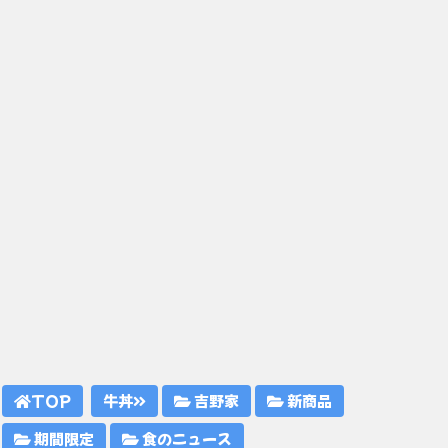
TOP
牛丼
吉野家
新商品
期間限定
食のニュース