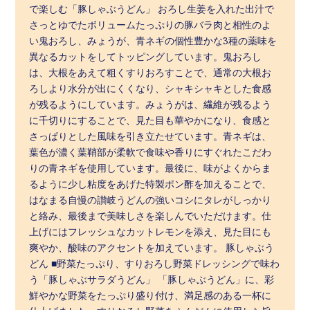
で楽しむ「豚しゃぶうどん」 おろし生姜を入れた出汁で
さっとゆでたボリュームたっぷりの豚バラ肉と相性のよ
い鬼おろし、みょうが、青ネギの個性豊かな3種の薬味を
異なるカットをしてトッピングしています。鬼おろし
は、大根をあえて粗くすりおろすことで、通常の大根お
ろしより水分が出にくくなり、シャキシャキとした食感
が残るようにしています。みょうがは、繊維が残るよう
に千切りにすることで、見た目も華やかになり、食感と
さっぱりとした風味を引き立たせています。青ネギは、
葉色が濃く葉鞘部が柔軟で食味や香りにすぐれたこだわ
りの青ネギを使用しています。最後に、味がよくからま
るように少し粘度をあげた特製ポン酢を加えることで、
はなまる自慢の讃岐うどんの強いコシにタレがしっかり
と絡み、最後まで美味しさを楽しんでいただけます。仕
上げにはフレッシュなカットレモンを添え、見た目にも
爽やか、酸味のアクセントを加えています。 豚しゃぶう
どん ■野菜たっぷり、すりおろし野菜ドレッシングで味わ
う「豚しゃぶサラダうどん」 「豚しゃぶうどん」に、彩
鮮やかな野菜をたっぷり盛り付け、満足感のある一杯に