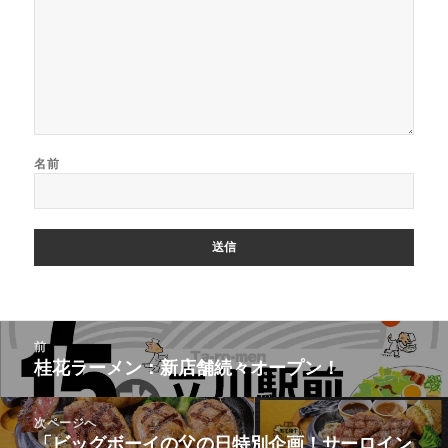
名前
投
前
稿
桂花ラーメン：新店舗続々オープン！
前
ナ
の
ビ
投
次ページへ
ゲ
稿:
「ビッグボーイの父の日特別企画！サーロイン
次