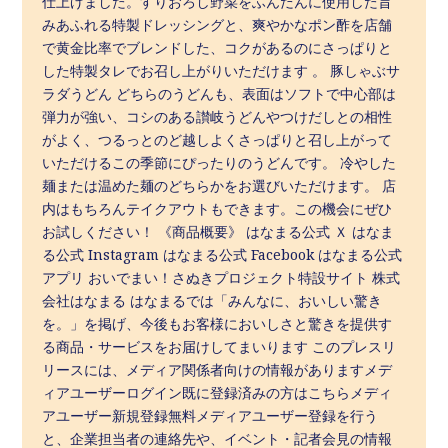
仕上げました。すりおろし野菜をふんだんに使用した旨
みあふれる特製ドレッシングと、爽やかなポン酢を店舗
で黄金比率でブレンドした、コクがあるのにさっぱりと
した特製タレでお召し上がりいただけます 。 豚しゃぶサ
ラダうどん どちらのうどんも、表面はソフトで中心部は
弾力が強い、コシのある讃岐うどんやつけだしとの相性
がよく、つるっとのど越しよくさっぱりと召し上がって
いただけるこの季節にぴったりのうどんです。 冷やした
麺または温めた麺のどちらかをお選びいただけます。 店
内はもちろんテイクアウトもできます。この機会にぜひ
お試しください！ 《商品概要》 はなまる公式 Ｘ はなま
る公式 Instagram はなまる公式 Facebook はなまる公式
アプリ おいでまい！さぬきプロジェクト特設サイト 株式
会社はなまる はなまるでは「みんなに、おいしい驚き
を。」を掲げ、今後もお客様においしさと驚きを提供す
る商品・サービスをお届けしてまいります このプレスリ
リースには、メディア関係者向けの情報がありますメデ
ィアユーザーログイン既に登録済みの方はこちらメディ
アユーザー新規登録無料メディアユーザー登録を行う
と、企業担当者の連絡先や、イベント・記者会見の情報