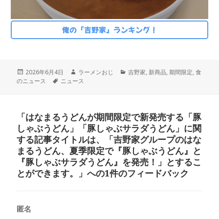
俺の「吉野家」ランキング！
投
作
カ
2026年6月4日
ラーメンおじ
吉野家
,
新商品
,
期間限定
,
食
稿
タ
成
テ
のニュース
ニュース
日:
グ
者
ゴ
リ
ー
「はなまるうどんが期間限定で新発売する「豚
しゃぶうどん」「豚しゃぶサラダうどん」に関
する記事タイトルは、「吉野家グループのはな
まるうどん、夏季限定で『豚しゃぶうどん』と
『豚しゃぶサラダうどん』を発売！」とするこ
とができます。」への1件のフィードバック
匿名
よ