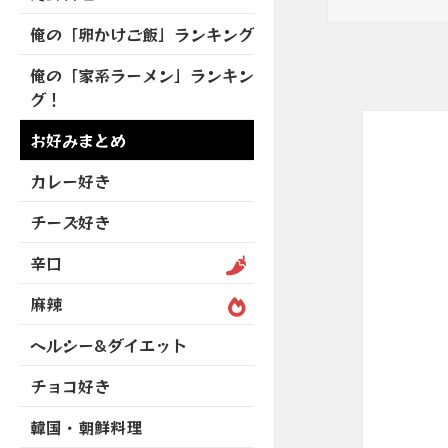
を
開
ブ
ニ
ー
展
俺の「卵かけご飯」ランキング
メ
ュ
を
開
ニ
ー
展
俺の「家系ラーメン」ランキン
ュ
を
開
グ！
ー
展
を
開
お好みまとめ
展
開
カレー好き
チーズ好き
辛口
麻辣
ヘルシー&ダイエット
チョコ好き
韓国・朝鮮料理