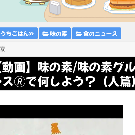
おうちごはん
味の素
食のニュース
【動画】味の素/味の素グル
ンス🄬で何しよう？（人篇）