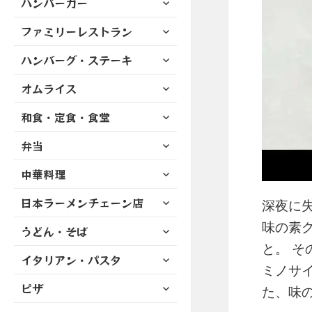
ハンバーガー
メ
ュ
を
開
ブ
ニ
ー
展
サ
ファミリーレストラン
メ
ュ
を
開
ブ
ニ
ー
展
サ
ハンバーグ・ステーキ
メ
ュ
を
開
ブ
ニ
ー
展
サ
オムライス
メ
ュ
を
開
ブ
ニ
ー
展
サ
和食・定食・食堂
メ
ュ
を
開
ブ
ニ
ー
展
サ
弁当
メ
ュ
を
開
ブ
ニ
ー
展
サ
中華料理
メ
ュ
を
開
ブ
ニ
ー
展
サ
日本ラーメンチェーン店
メ
深夜に失
ュ
を
開
ブ
ニ
ー
展
味の素グ
サ
うどん・そば
メ
ュ
を
開
ブ
ニ
と。 
ー
展
サ
イタリアン・パスタ
メ
ュ
を
ミノサ
開
ブ
ニ
ー
展
サ
ピザ
メ
た、味
ュ
を
開
ブ
ニ
ー
展