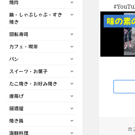
サ
焼肉
メ
ュ
を
YouT
開
ブ
ニ
ー
展
サ
鍋・しゃぶしゃぶ・すき
メ
ュ
を
味の素
開
ブ
ニ
焼き
ー
展
メ
ュ
を
開
サ
ニ
回転寿司
ー
展
ブ
ュ
を
開
サ
カフェ・喫茶
メ
ー
展
ブ
ニ
を
開
サ
パン
メ
ュ
展
ブ
ニ
ー
開
サ
スイーツ・お菓子
メ
ュ
を
ブ
ニ
ー
展
サ
たこ焼き・お好み焼き
メ
ュ
を
開
ブ
ニ
ー
展
サ
唐揚げ
メ
ュ
を
開
ブ
ニ
ー
展
サ
居酒屋
メ
ュ
を
開
ブ
ニ
ー
展
サ
焼き鳥
メ
ュ
を
開
ブ
ニ
ー
展
サ
海鮮料理
メ
ュ