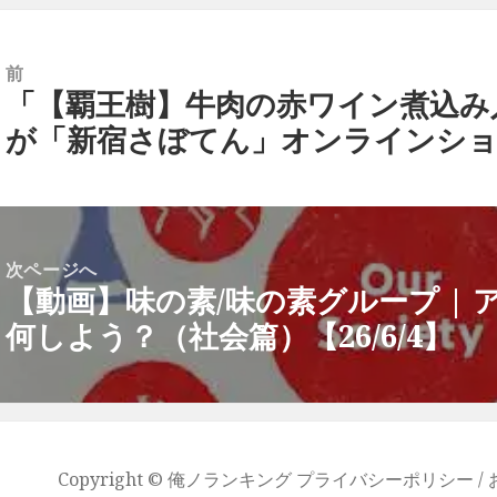
前
「【覇王樹】牛肉の赤ワイン煮込み
前
が「新宿さぼてん」オンラインショ
の
投
稿:
次ページへ
【動画】味の素/味の素グループ | 
次
何しよう？（社会篇）【26/6/4】
の
投
稿:
Copyright ©
俺ノランキング
プライバシーポリシー /