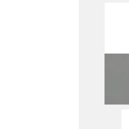
投
稿
ナ
ビ
ゲ
ー
シ
ョ
ン