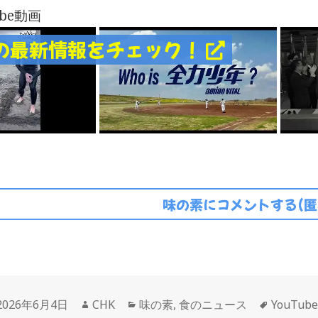
ube動画
の最新情報をチェック！
味の素にコメントする(匿
投
作
カ
タ
2026年6月4日
CHK
味の素
,
食のニュース
YouTub