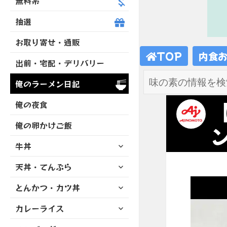
無料系
抽選
お取り寄せ・通販
TOP
内食
出前・宅配・デリバリー
俺のラーメン日記
俺の夜食
俺の卵かけご飯
サ
牛丼
ブ
サ
天丼・てんぷら
メ
ブ
ニ
サ
とんかつ・カツ丼
メ
ュ
ブ
ニ
ー
サ
カレーライス
メ
ュ
を
ブ
ニ
ー
展
サ