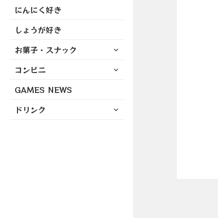
にんにく好き
しょうが好き
サ
お菓子・スナック
ブ
サ
コンビニ
メ
ブ
ニ
GAMES NEWS
メ
ュ
ニ
ー
サ
ドリンク
ュ
を
ブ
ー
展
メ
を
開
ニ
展
ュ
開
ー
を
展
開