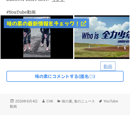
YouTube動画
味の素の最新情報をチェック！
動画
味の素にコメントする(匿名◎)
投
作
カ
タ
2026年6月4日
CHK
味の素
,
食のニュース
YouTube
稿
成
テ
グ
動画
日:
者
ゴ
リ
ー