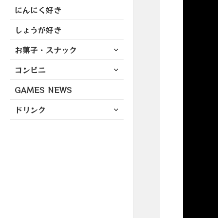
にんにく好き
しょうが好き
サ
お菓子・スナック
ブ
サ
コンビニ
メ
ブ
ニ
GAMES NEWS
メ
ュ
ニ
ー
サ
ドリンク
ュ
を
ブ
ー
展
メ
を
開
ニ
展
ュ
開
ー
を
展
開