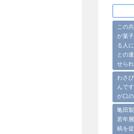
この共
が菓子
る人に
との連
せられ
わさび
んです
が口の
亀田製
若年層
稿を促