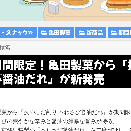
子・スナック
亀田製菓
新商品
期間
期間限定！亀田製菓から「
び醤油だれ」が新発売
製菓から『技のこだ割り 本わさび醤油だれ』が期間
さびの爽やかな辛みと醤油の濃厚な旨みが特徴。
き煎餅に特製の「本わさび醤油だれ」を二度づけし、