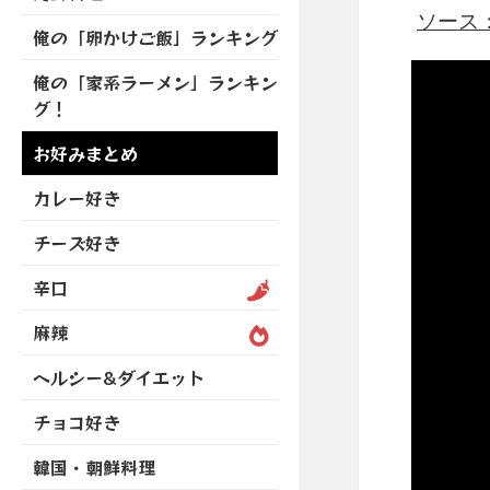
を
開
ブ
ニ
ソース：ht
ー
展
俺の「卵かけご飯」ランキング
メ
ュ
を
開
ニ
ー
展
俺の「家系ラーメン」ランキン
ュ
を
開
グ！
ー
展
を
開
お好みまとめ
展
開
カレー好き
チーズ好き
辛口
麻辣
ヘルシー&ダイエット
チョコ好き
韓国・朝鮮料理