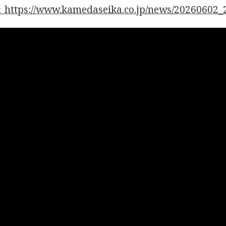
tps://www.kamedaseika.co.jp/news/20260602_