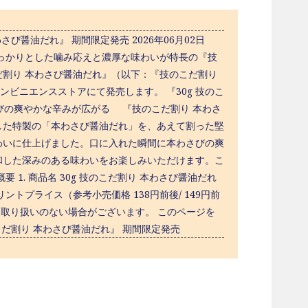
び醤油だれ』 期間限定発売 2026年06月02日
っかりとした噛み応えと濃厚な味わいが特長の『技
だ割り 本わさび醤油だれ』（以下：『技のこだ割り
ビニエンスストアにて発売します。 『30g 技のこ
びの爽やかな辛みが広がる 『技のこだ割り 本わさ
した特製の「本わさび醤油だれ」を、あえて割った堅
わいに仕上げました。口に入れた瞬間に本わさびの爽
和した深みのある味わいをお楽しみいただけます。こ
1. 商品名 30g 技のこだ割り 本わさび醤油だれ
プリントプライス（参考小売価格 138円前後/ 149円前
っては取り扱いのない場合がございます。 このページを
だ割り 本わさび醤油だれ』 期間限定発売