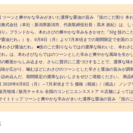
 ツーンと爽やかな辛みがきいた濃厚な醤油の旨み 『技のこだ割り 本わさ
菓株式会社（本社：新潟県新潟市、代表取締役社長：髙木 政紀）は、し
割り』ブランドから、本わさびの爽やかな辛みをきかせた『30g 技のこ
び醤油だれ』）を、6月8日（月）より7月末頃までの期間限定で全国のコン
 本わさび醤油だれ』 ■技のこだ割りならではの濃厚な味わいと、本わさ
だれ』は、本わさびならではのツーンとした辛みと爽やかな風味を生か
餅の断面からしみ込ませ、さらに贅沢に二度づけすることで、濃厚な味
風味が広がり、噛むほどにわさびのツーンとした辛さと醤油の旨みが調
詰め込んだ、期間限定の濃厚なおいしさをぜひご堪能ください。 商品概要 
売日 2026年6月8日（月）～7月末頃まで 3. 価格（税抜）/（税込） ノン
. 販売地域 / 販売チャネル 全国のコンビニエンスストア ※店舗によ
 サイトトップ ツーンと爽やかな辛みがきいた濃厚な醤油の旨み 『技のこ
示