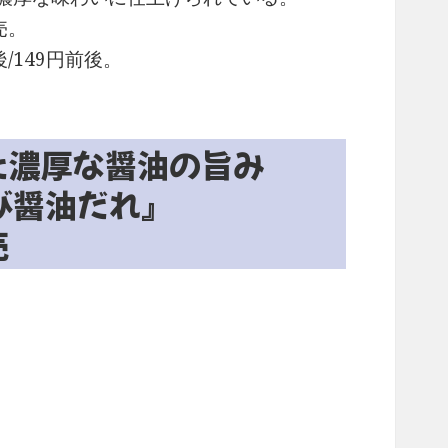
売。
/149円前後。
た濃厚な醤油の旨み
び醤油だれ』
売