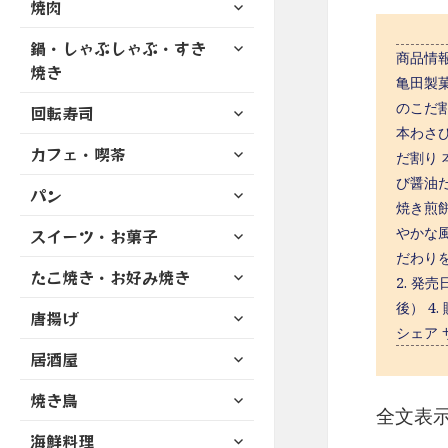
サ
焼肉
メ
ュ
を
開
ブ
ニ
ー
展
サ
鍋・しゃぶしゃぶ・すき
メ
ュ
を
商品情報
開
ブ
ニ
焼き
ー
展
亀田製
メ
ュ
を
開
サ
のこだ
ニ
回転寿司
ー
展
ブ
本わさ
ュ
を
開
サ
カフェ・喫茶
メ
ー
だ割り
展
ブ
ニ
を
び醤油
開
サ
パン
メ
ュ
展
焼き煎
ブ
ニ
ー
開
サ
やかな
スイーツ・お菓子
メ
ュ
を
ブ
ニ
だわりを
ー
展
サ
たこ焼き・お好み焼き
メ
ュ
2. 発
を
開
ブ
ニ
ー
後） 4
展
サ
唐揚げ
メ
ュ
を
開
シェア
ブ
ニ
ー
展
サ
居酒屋
メ
ュ
を
開
ブ
ニ
ー
展
サ
焼き鳥
メ
ュ
を
開
全文表
ブ
ニ
ー
展
サ
海鮮料理
メ
ュ