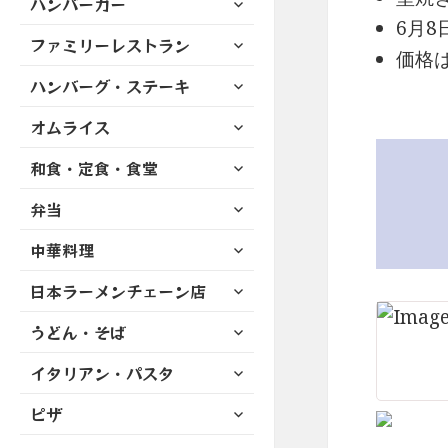
ハンバーガー
メ
ュ
を
開
ブ
6月
ニ
ー
展
サ
ファミリーレストラン
メ
ュ
を
価格は
開
ブ
ニ
ー
展
サ
ハンバーグ・ステーキ
メ
ュ
を
開
ブ
ニ
ー
展
サ
オムライス
メ
ュ
を
開
ブ
ニ
ー
展
サ
和食・定食・食堂
メ
ュ
を
開
ブ
ニ
ー
展
サ
弁当
メ
ュ
を
開
ブ
ニ
ー
展
サ
中華料理
メ
ュ
を
開
ブ
ニ
ー
展
サ
日本ラーメンチェーン店
メ
ュ
を
開
ブ
ニ
ー
展
サ
うどん・そば
メ
ュ
を
開
ブ
ニ
ー
展
サ
イタリアン・パスタ
メ
ュ
を
開
ブ
ニ
ー
展
サ
ピザ
メ
ュ
を
開
ブ
ニ
ー
展