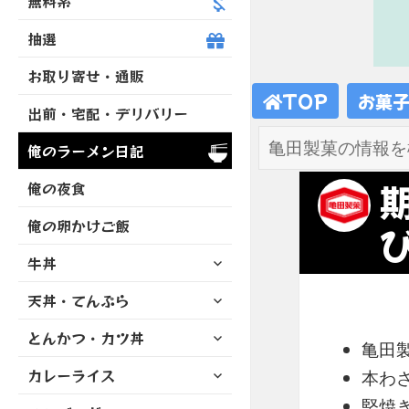
無料系
抽選
お取り寄せ・通販
TOP
お菓
出前・宅配・デリバリー
俺のラーメン日記
俺の夜食
俺の卵かけご飯
サ
牛丼
ブ
サ
天丼・てんぷら
メ
ブ
ニ
サ
とんかつ・カツ丼
メ
ュ
亀田
ブ
ニ
ー
サ
カレーライス
メ
本わ
ュ
を
ブ
ニ
ー
堅焼
展
サ