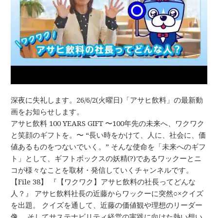
深夜に失礼します。26/6/2(火曜日)「アサヒ飲料」の最新動
画をお知らせします。
アサヒ飲料 100 YEARS GIFT 〜100年先の未来へ、ワクワク
と笑顔のギフトを。〜 “長い時をかけて、人に、社会に、価
値あるものをつないでいく。” そんな使命を「未来へのギフ
ト」として、ギフトボックスの妖精(?)であるワックーとニ
コが様々なことを取材・発信していくチャンネルです。
【File 38】 『【ワクワク】アサヒ飲料の社長ってどんな
人？​』 アサヒ飲料社長の近藤からワックーに突然○×クイズ
を出題。 クイズを通して、近藤の価値観や理想のリーダー
像、 そしてサステナビリティ経営の実践に向けた熱い想い