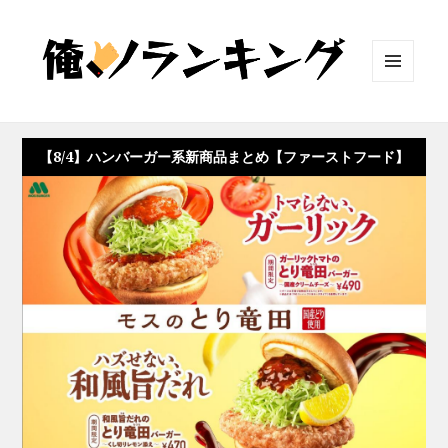
メニュ
ーとウ
ィジェ
ット
【8/4】ハンバーガー系新商品まとめ【ファーストフード】