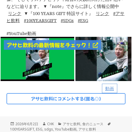
などに迫ります。 ▼『note』でさらに詳しく情報公開中
リンク
▼『100 YEARS GIFT 特設サイト』
リンク
アサ
ヒ飲料
100YEARSGIFT
SDGs
ESG
YouTube動画
アサヒ飲料の最新情報をチェック！
動画
アサヒ飲料にコメントする(匿名◎)
投
作
カ
タ
2026年6月2日
CHK
アサヒ飲料
,
食のニュース
稿
成
テ
グ
100YEARSGIFT
,
ESG
,
sdgs
,
YouTube動画
,
アサヒ飲料