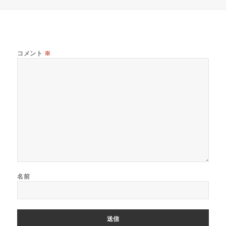
日:
者
ゴ
リ
ー
コメント
※
名前