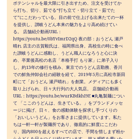
ポテンシャルを最大限に引き出すため、注文を受けてか
ら打ち、切り、茹でる“打ち立て・切り立て・茹でた
て”にこだわっている。目の前で仕上げる出来たての一杯
を提供し、讃岐うどん本来の魅力をより高め続けてい
る。 店舗紹介動画URL：
https://youtu.be/0bYvImrD2qQ 夜の部：おうどん 瀬戸
晴れ 店主の古賀毅氏は、福岡県出身。高校生の時に食べ
た讃岐うどんに感動し、うどん職人になろうと心に決
め、卒業後高松の名店「本格手打 もり家」に弟子入り
し、約13年の修行を積み、東京でのうどん店勤務、香川
での鮮魚仲卸会社の経験を経て、2019年5月に高松市新田
町にて「おうどん 瀬戸晴れ」を創業。メディアにも多く
取り上げられ、日々大行列の大人気店。 店舗紹介動画
URL：https://youtu.be/wurKBdkhI9E ■丸亀製麺につい
て 「ここのうどんは、生きている。」をブランドメッセ
ージに掲げ、日々、食の感動体験を探求し手づくりの
「おいしいうどん」をお客さまに提供しています。私た
ちは一軒一軒が製麺所であり、徹底的に鮮度にこだわ
り、国内800を超えるすべての店で、手間を惜しまず粉か
らうどんを日々つくり続けています。 技と感性を磨いた