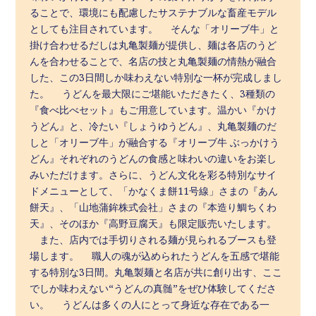
ることで、環境にも配慮したサステナブルな畜産モデル
としても注目されています。 そんな「オリーブ牛」と
掛け合わせるだしは丸亀製麺が提供し、麺は各店のうど
んを合わせることで、名店の技と丸亀製麺の情熱が融合
した、この3日間しか味わえない特別な一杯が完成しまし
た。 うどんを最大限にご堪能いただきたく、3種類の
『食べ比べセット』もご用意しています。温かい『かけ
うどん』と、冷たい『しょうゆうどん』、丸亀製麺のだ
しと「オリーブ牛」が融合する『オリーブ牛 ぶっかけう
どん』それぞれのうどんの食感と味わいの違いをお楽し
みいただけます。さらに、うどん文化を彩る特別なサイ
ドメニューとして、「かなくま餅11号線」さまの『あん
餅天』、「山地蒲鉾株式会社」さまの『本造り鯛ちくわ
天』、そのほか『高野豆腐天』も限定販売いたします。
また、店内では手切りされる麺が見られるブースも登
場します。 職人の魂が込められたうどんを五感で堪能
する特別な3日間。丸亀製麺と名店が共に創り出す、ここ
でしか味わえない“うどんの真髄”をぜひ体験してくださ
い。 うどんは多くの人にとって身近な存在である一