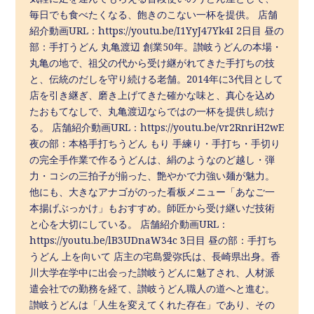
毎日でも食べたくなる、飽きのこない一杯を提供。 店舗
紹介動画URL：https://youtu.be/I1YyJ47Yk4I 2日目 昼の
部：手打うどん 丸亀渡辺 創業50年。讃岐うどんの本場・
丸亀の地で、祖父の代から受け継がれてきた手打ちの技
と、伝統のだしを守り続ける老舗。2014年に3代目として
店を引き継ぎ、磨き上げてきた確かな味と、真心を込め
たおもてなしで、丸亀渡辺ならではの一杯を提供し続け
る。 店舗紹介動画URL：https://youtu.be/vr2RnriH2wE
夜の部：本格手打ちうどん もり 手練り・手打ち・手切り
の完全手作業で作るうどんは、絹のようなのど越し・弾
力・コシの三拍子が揃った、艶やかで力強い麺が魅力。
他にも、大きなアナゴがのった看板メニュー「あなご一
本揚げぶっかけ」もおすすめ。師匠から受け継いだ技術
と心を大切にしている。 店舗紹介動画URL：
https://youtu.be/lB3UDnaW34c 3日目 昼の部：手打ち
うどん 上を向いて 店主の宅島愛弥氏は、長崎県出身。香
川大学在学中に出会った讃岐うどんに魅了され、人材派
遣会社での勤務を経て、讃岐うどん職人の道へと進む。
讃岐うどんは「人生を変えてくれた存在」であり、その