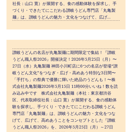
社長：山口 寛）が展開する、食の感動体験を探求し、手
づくり・できたてにこだわる讃岐うどん専門店「丸亀製
麺」は、讃岐うどんの魅力・文化をつなげて、広げ…
讃岐うどんの名店が丸亀製麺に期間限定で集結！『讃岐
うどん職人祭2026』開催決定！2026年5月25日（月）〜
27日（水）丸亀製麺 神田小川町店に6つの名店が登場“讃
岐うどん文化”をつなぎ・広げ・高めあう特別な3日間〜
「手打ち」の祭典で優勝に輝いた絶品のうどんも！〜株
式会社丸亀製麺2026年5月15日 11時00分いいね！数を読
み込み中です 株式会社丸亀製麺（本社：東京都渋谷
区、代表取締役社長：山口 寛）が展開する、食の感動体
験を探求し、手づくり・できたてにこだわる讃岐うどん
専門店「丸亀製麺」は、讃岐うどんの魅力・文化をつな
げて、広げて、高めあうことをコンセプトとした『讃岐
うどん職人祭2026』を、2026年5月25日（月）～27日