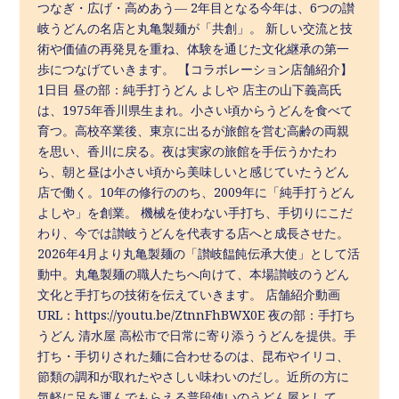
つなぎ・広げ・高めあう― 2年目となる今年は、6つの讃
岐うどんの名店と丸亀製麺が「共創」。 新しい交流と技
術や価値の再発見を重ね、体験を通じた文化継承の第一
歩につなげていきます。 【コラボレーション店舗紹介】
1日目 昼の部：純手打うどん よしや 店主の山下義高氏
は、1975年香川県生まれ。小さい頃からうどんを食べて
育つ。高校卒業後、東京に出るが旅館を営む高齢の両親
を思い、香川に戻る。夜は実家の旅館を手伝うかたわ
ら、朝と昼は小さい頃から美味しいと感じていたうどん
店で働く。10年の修行ののち、2009年に「純手打うどん
よしや」を創業。 機械を使わない手打ち、手切りにこだ
わり、今では讃岐うどんを代表する店へと成長させた。
2026年4月より丸亀製麺の「讃岐饂飩伝承大使」として活
動中。丸亀製麺の職人たちへ向けて、本場讃岐のうどん
文化と手打ちの技術を伝えていきます。 店舗紹介動画
URL：https://youtu.be/ZtnnFhBWX0E 夜の部：手打ち
うどん 清水屋 高松市で日常に寄り添ううどんを提供。手
打ち・手切りされた麺に合わせるのは、昆布やイリコ、
節類の調和が取れたやさしい味わいのだし。近所の方に
気軽に足を運んでもらえる普段使いのうどん屋として、