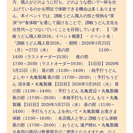
方、職人がどのように打ち、どのような想いで一杯を仕
上げているのかを間近で体験できる機会は多くありませ
ん。本イベントでは、讃岐うどん職人の技と情熱を“実
演”や“食体験”を通して届けることで、讃岐うどん文化を
次世代へとつないでいくことを目指しています。 【『讃
岐うどん職人祭2026』イベント概要】 ・イベント名：
『讃岐うどん職人祭2026』 ・期間：2026年5月25日
（月）〜27日（水） 昼の部 11:00～
14:00（ラストオーダー13:30） 夜の部
17:00～20:00（ラストオーダー19:30） 【1日目】2026年
5月25日（月） 昼の部（11:00～14:00）：純手打うどん
よしや × 丸亀製麺 夜の部（17:00～20:00）：手打ちうど
ん 清水屋 × 丸亀製麺 【2日目】2026年5月26日（火） 昼
の部（11:00～14:00）：手打うどん 丸亀渡辺 × 丸亀製麺
夜の部（17:00～20:00）：本格手打ちうどん もり × 丸亀
製麺 【3日目】2026年5月27日（水） 昼の部（11:00～
14:00）：手打ちうどん 上を向いて × 丸亀製麺 お客さま
体験（15:00～16:00）：名店職人と学ぶ 讃岐うどん体験
夜の部（17:00～20:00）：おうどん 瀬戸晴れ × 丸亀製麺
※各部の商品は数量限定のご用意となりますため、なく