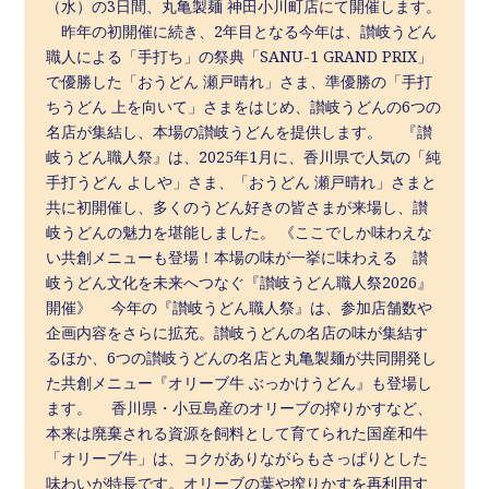
（水）の3日間、丸亀製麺 神田小川町店にて開催します。
昨年の初開催に続き、2年目となる今年は、讃岐うどん
職人による「手打ち」の祭典「SANU-1 GRAND PRIX」
で優勝した「おうどん 瀬戸晴れ」さま、準優勝の「手打
ちうどん 上を向いて」さまをはじめ、讃岐うどんの6つの
名店が集結し、本場の讃岐うどんを提供します。 『讃
岐うどん職人祭』は、2025年1月に、香川県で人気の「純
手打うどん よしや」さま、「おうどん 瀬戸晴れ」さまと
共に初開催し、多くのうどん好きの皆さまが来場し、讃
岐うどんの魅力を堪能しました。 《ここでしか味わえな
い共創メニューも登場！本場の味が一挙に味わえる 讃
岐うどん文化を未来へつなぐ『讃岐うどん職人祭2026』
開催》 今年の『讃岐うどん職人祭』は、参加店舗数や
企画内容をさらに拡充。讃岐うどんの名店の味が集結す
るほか、6つの讃岐うどんの名店と丸亀製麺が共同開発し
た共創メニュー『オリーブ牛 ぶっかけうどん』も登場し
ます。 香川県・小豆島産のオリーブの搾りかすなど、
本来は廃棄される資源を飼料として育てられた国産和牛
「オリーブ牛」は、コクがありながらもさっぱりとした
味わいが特長です。オリーブの葉や搾りかすを再利用す