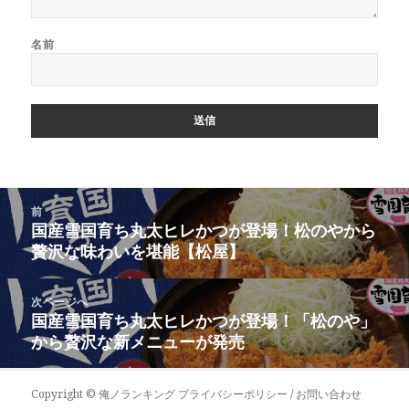
名前
投
前
稿
国産雪国育ち丸太ヒレかつが登場！松のやから
前
ナ
贅沢な味わいを堪能【松屋】
の
ビ
投
ゲ
稿:
次ページへ
ー
国産雪国育ち丸太ヒレかつが登場！「松のや」
次
シ
から贅沢な新メニューが発売
の
ョ
投
ン
稿:
Copyright ©
俺ノランキング
プライバシーポリシー / お問い合わせ