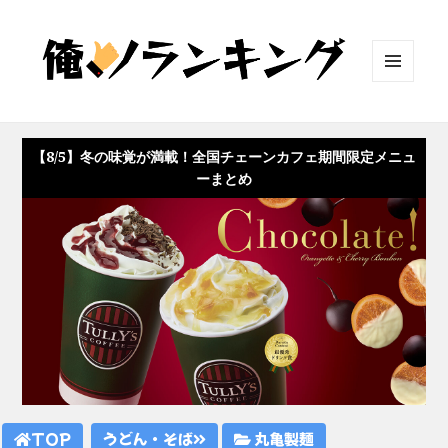
メニュ
ーとウ
ィジェ
ット
【8/5】冬の味覚が満載！全国チェーンカフェ期間限定メニュ
ーまとめ
TOP
うどん・そば
丸亀製麺