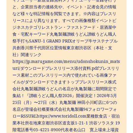
と、企業担当者の連絡先や、イベント・記者会見の情報
など様々な特記情報を閲覧できます。※内容はプレスリ
リースにより異なります。すべての画像種類イベントビ
ジネスカテゴリレストラン・ファストフード・居酒屋中
食・宅配キーワード丸亀製麺讃岐うどん讃岐うどん職人
祭手打ちSANU-1 GRAND PRIXオリーブ牛サステナブル
共創香川県千代田区位置情報東京都渋谷区（本社・支
社）関連リンク
https://jp.marugame.com/menu/udonshokunin_mats
uri/ダウンロードプレスリリース添付資料.pdfプレスリリ
ース素材このプレスリリース内で使われている画像ファ
イルがダウンロードできますトッププレスリリース株式
会社丸亀製麺讃岐うどんの名店が丸亀製麺に期間限定で
集結！『讃岐うどん職人祭2026』開催決定！2026年5月
25日（月）〜27日（水）丸亀製麺 神田小川町店に6つの
名店が登場会社概要株式会社丸亀製麺94フォロワーフォ
ローRSSURLhttps://www.toridoll.com業種飲食店・宿泊
業本社所在地東京都渋谷区道玄坂1-21-1 渋谷ソラスタ 19
階電話番号03-4221-8900代表者名山口 寛上場未上場資