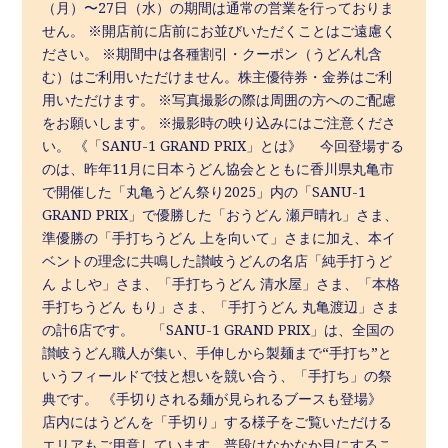
（月）〜27日（水）の期間は通常の営業を行っておりま
せん。 ※開店前に店前にお並びいただくことはご遠慮く
ださい。 ※期間中は各種割引・クーポン（うどん札含
む）はご利用いただけません。株主優待券・金券はご利
用いただけます。 ※写真撮影の際は周囲の方へのご配慮
をお願いします。 ※撮影時の映り込みにはご注意くださ
い。 《「SANU-1 GRAND PRIX」とは》 今回登場する
のは、昨年11月に日本うどん協会とともに香川県丸亀市
で開催した「丸亀うどん祭り2025」内の「SANU-1
GRAND PRIX」で優勝した「おうどん 瀬戸晴れ」さま、
準優勝の「手打ちうどん 上を向いて」さまに加え、本イ
ベントの理念に共鳴した讃岐うどんの名店「純手打うど
ん よしや」さま、「手打ちうどん 清水屋」さま、「本格
手打ちうどん もり」さま、「手打うどん 丸亀渡辺」さま
の計6店です。 「SANU-1 GRAND PRIX」は、全国の
讃岐うどん職人が集い、手伸しから製麺まで“手打ち”と
いうフィールドで技と想いを競い合う、「手打ち」の祭
典です。 《手切りされる麺が見られるブースも登場》
店内にはうどんを「手切り」する様子をご覧いただける
エリアもご用意しています。普段はなかなか目にするこ