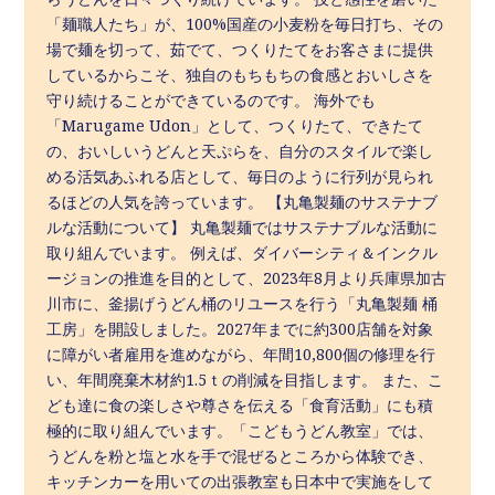
「麺職人たち」が、100%国産の小麦粉を毎日打ち、その
場で麺を切って、茹でて、つくりたてをお客さまに提供
しているからこそ、独自のもちもちの食感とおいしさを
守り続けることができているのです。 海外でも
「Marugame Udon」として、つくりたて、できたて
の、おいしいうどんと天ぷらを、自分のスタイルで楽し
める活気あふれる店として、毎日のように行列が見られ
るほどの人気を誇っています。 【丸亀製麺のサステナブ
ルな活動について】 丸亀製麺ではサステナブルな活動に
取り組んでいます。 例えば、ダイバーシティ＆インクル
ージョンの推進を目的として、2023年8月より兵庫県加古
川市に、釜揚げうどん桶のリユースを行う「丸亀製麺 桶
工房」を開設しました。2027年までに約300店舗を対象
に障がい者雇用を進めながら、年間10,800個の修理を行
い、年間廃棄木材約1.5ｔの削減を目指します。 また、こ
ども達に食の楽しさや尊さを伝える「食育活動」にも積
極的に取り組んでいます。「こどもうどん教室」では、
うどんを粉と塩と水を手で混ぜるところから体験でき、
キッチンカーを用いての出張教室も日本中で実施をして