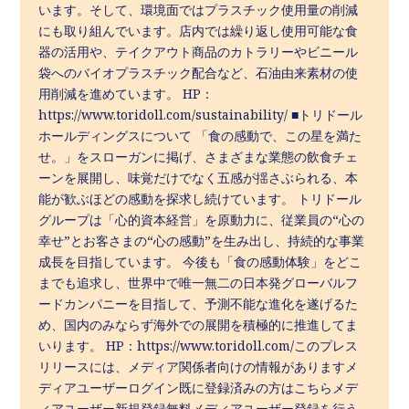
います。そして、環境面ではプラスチック使用量の削減
にも取り組んでいます。店内では繰り返し使用可能な食
器の活用や、テイクアウト商品のカトラリーやビニール
袋へのバイオプラスチック配合など、石油由来素材の使
用削減を進めています。 HP：
https://www.toridoll.com/sustainability/ ■トリドール
ホールディングスについて 「食の感動で、この星を満た
せ。」をスローガンに掲げ、さまざまな業態の飲食チェ
ーンを展開し、味覚だけでなく五感が揺さぶられる、本
能が歓ぶほどの感動を探求し続けています。 トリドール
グループは「心的資本経営」を原動力に、従業員の“心の
幸せ”とお客さまの“心の感動”を生み出し、持続的な事業
成長を目指しています。 今後も「食の感動体験」をどこ
までも追求し、世界中で唯一無二の日本発グローバルフ
ードカンパニーを目指して、予測不能な進化を遂げるた
め、国内のみならず海外での展開を積極的に推進してま
いります。 HP：https://www.toridoll.com/このプレス
リリースには、メディア関係者向けの情報がありますメ
ディアユーザーログイン既に登録済みの方はこちらメデ
ィアユーザー新規登録無料メディアユーザー登録を行う