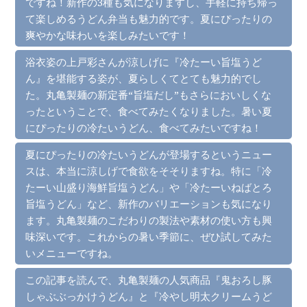
ですね！新作の3種も気になりますし、手軽に持ち帰っ
て楽しめるうどん弁当も魅力的です。夏にぴったりの
爽やかな味わいを楽しみたいです！
浴衣姿の上戸彩さんが涼しげに『冷たーい旨塩うど
ん』を堪能する姿が、夏らしくてとても魅力的でし
た。丸亀製麺の新定番“旨塩だし”もさらにおいしくな
ったということで、食べてみたくなりました。暑い夏
にぴったりの冷たいうどん、食べてみたいですね！
夏にぴったりの冷たいうどんが登場するというニュー
スは、本当に涼しげで食欲をそそりますね。特に「冷
たーい山盛り海鮮旨塩うどん」や「冷たーいねばとろ
旨塩うどん」など、新作のバリエーションも気になり
ます。丸亀製麺のこだわりの製法や素材の使い方も興
味深いです。これからの暑い季節に、ぜひ試してみた
いメニューですね。
この記事を読んで、丸亀製麺の人気商品『鬼おろし豚
しゃぶぶっかけうどん』と『冷やし明太クリームうど