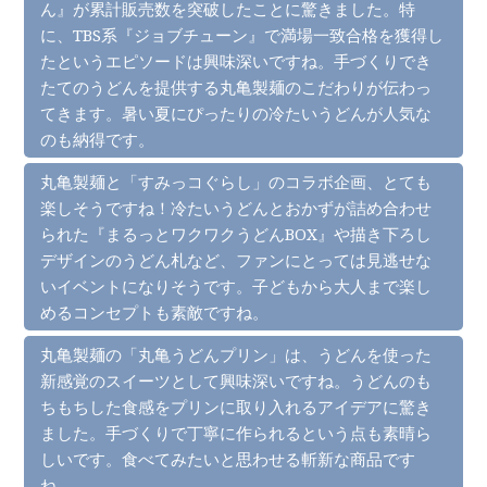
ん』が累計販売数を突破したことに驚きました。特
に、TBS系『ジョブチューン』で満場一致合格を獲得し
たというエピソードは興味深いですね。手づくりでき
たてのうどんを提供する丸亀製麺のこだわりが伝わっ
てきます。暑い夏にぴったりの冷たいうどんが人気な
のも納得です。
丸亀製麺と「すみっコぐらし」のコラボ企画、とても
楽しそうですね！冷たいうどんとおかずが詰め合わせ
られた『まるっとワクワクうどんBOX』や描き下ろし
デザインのうどん札など、ファンにとっては見逃せな
いイベントになりそうです。子どもから大人まで楽し
めるコンセプトも素敵ですね。
丸亀製麺の「丸亀うどんプリン」は、うどんを使った
新感覚のスイーツとして興味深いですね。うどんのも
ちもちした食感をプリンに取り入れるアイデアに驚き
ました。手づくりで丁寧に作られるという点も素晴ら
しいです。食べてみたいと思わせる斬新な商品です
ね。