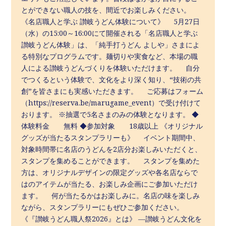
とができない職人の技を、間近でお楽しみください。
《名店職人と学ぶ 讃岐うどん体験について》 5月27日
（水）の15:00～16:00にて開催される「名店職人と学ぶ
讃岐うどん体験」は、「純手打うどん よしや」さまによ
る特別なプログラムです。麺切りや実食など、本場の職
人による讃岐うどんづくりを体験いただけます。 自分
でつくるという体験で、文化をより深く知り、“技術の共
創”を皆さまにも実感いただきます。 ご応募はフォーム
（https://reserva.be/marugame_event）で受け付けて
おります。 ※抽選で5名さまのみの体験となります。 ◆
体験料金 無料 ◆参加対象 18歳以上 《オリジナル
グッズが当たるスタンプラリーも》 イベント期間中、
対象時間帯に名店のうどんを2店分お楽しみいただくと、
スタンプを集めることができます。 スタンプを集めた
方は、オリジナルデザインの限定グッズや各名店ならで
はのアイテムが当たる、お楽しみ企画にご参加いただけ
ます。 何が当たるかはお楽しみに。名店の味を楽しみ
ながら、スタンプラリーにもぜひご参加ください。
《『讃岐うどん職人祭2026』とは》 ―讃岐うどん文化を