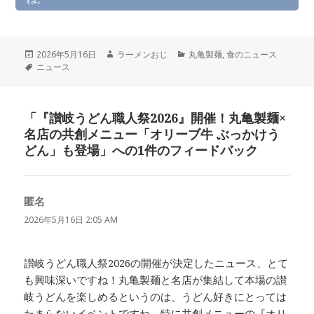
投
作
カ
2026年5月16日
ラーメンおじ
丸亀製麺
,
食のニュース
稿
タ
成
テ
ニュース
日:
グ
者
ゴ
リ
ー
「『讃岐うどん職人祭2026』開催！丸亀製麺×
名店の共創メニュー「オリーブ牛 ぶっかけう
どん」も登場」への1件のフィードバック
匿名
よ
り:
2026年5月16日 2:05 AM
讃岐うどん職人祭2026の開催が決定したニュース、とて
も興味深いですね！丸亀製麺と名店が集結して本場の讃
岐うどんを楽しめるというのは、うどん好きにとっては
たまらないイベントですね。特に共創メニューの『オリ