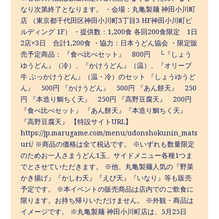
なり次第終了となります。 ・会場：丸亀製麺 神田小川町
店 （東京都千代田区神田小川町3丁目3 HF神田小川町ビ
ルディング 1F） ・提供数：1,200食 各回200食限定 1日
2店×3日 合計1,200食 ・協力：日本うどん協会 ・限定販
売予定商品： 『食べ比べセット』 800円 └『しょう
ゆうどん』（冷）、『かけうどん』（温）、『オリーブ
牛 ぶっかけうどん』（温・冷）のセット 『しょうゆうど
ん』 500円 『かけうどん』 500円 『あん餅天』 250
円 『本造り鯛ちく天』 250円 『高野豆腐天』 200円
『食べ比べセット』 『あん餅天』『本造り鯛ちく天』
『高野豆腐天』 【特設サイトURL】
https://jp.marugame.com/menu/udonshokunin_mats
uri/ ※商品の価格は全て税込です。 ※いずれも数量限定
のためお一人さまうどん1玉、サイドメニュー各種1つま
でとさせていただきます。 ※他、丸亀製麺人気の『野菜
かき揚げ』『かしわ天』『えび天』『いなり』等も販売
予定です。 ※本イベントの販売商品は店内でのご飲食に
限ります。お持ち帰りいただけません。 ※外観・商品は
イメージです。 ※丸亀製麺 神田小川町店は、5月25日