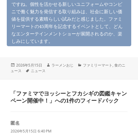
ですね。個性を活かせる新しいユニフォームやコンビ
ニで働く魅力を発信する取り組みは、社会に新しい価
値を提供する素晴らしい試みだと感じました。ファミ
リーマートの45周年を記念するイベントとして、どん
なエンターテインメントショーが展開されるのか、楽
しみにしています。
投
作
カ
2026年5月15日
ラーメンおじ
ファミリーマート
,
食のニ
稿
タ
成
テ
ュース
ニュース
日:
グ
者
ゴ
リ
ー
「ファミマでヨッシーとフカシギの図鑑キャン
ペーン開催中！」への1件のフィードバック
匿名
よ
り:
2026年5月15日 6:40 PM