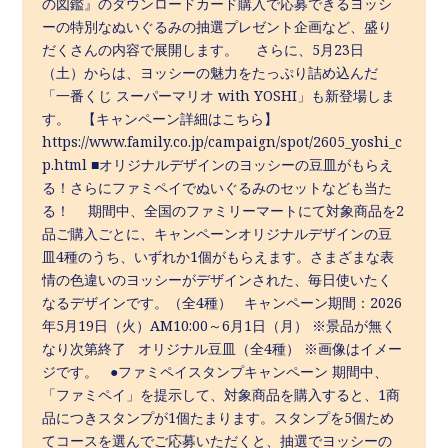
の図鑑』のダウンロードカード購入で応募できるヨッシ
ーの特別なぬいぐるみの抽選プレゼント企画など、盛り
だくさんの内容で展開します。 さらに、5月23日
（土）からは、ヨッシーの魅力をたっぷり詰め込んだ
「一番くじ スーパーマリオ with YOSHI」も新登場しま
す。 【キャンペーン詳細はこちら】
https://www.family.co.jp/campaign/spot/2605_yoshi_c
p.html ■オリジナルデザインのヨッシーの豆皿がもらえ
る！さらにファミペイでぬいぐるみのセットなども当た
る！ 期間中、全国のファミリーマートにて対象商品を2
品ご購入ごとに、キャンペーンオリジナルデザインの豆
皿4種のうち、いずれか1個がもらえます。さまざまな表
情の色違いのヨッシーがデザインされた、毎日使いたく
なるデザインです。（全4種） キャンペーン期間：2026
年5月19日（火）AM10:00～6月1日（月） ※景品が無く
なり次第終了 オリジナル豆皿（全4種） ※画像はイメー
ジです。 ●ファミペイスタンプキャンペーン 期間中、
「ファミペイ」を提示して、対象商品を購入すると、1商
品につきスタンプが1個たまります。スタンプを5個ため
てコースを選んでご応募いただくと、抽選でヨッシーの