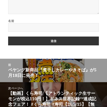
名前
投
前
稿
ペヤング新商品『煮干しカレーやきそば』が5
前
ナ
月18日に発売！
の
ビ
投
ゲ
稿:
次ページへ
ー
【動画】くら寿司/【アトランティック生サー
次
シ
モンが税込110円！】ギネス世界記録™達成記
の
ョ
念フェア！ #くら寿司 #寿司【26/5/15】【無
投