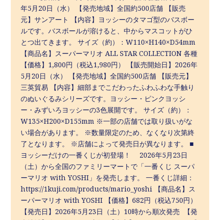
年5月20日（水） 【発売地域】全国約500店舗 【販売
元】サンアート 【内容】ヨッシーのタマゴ型のバスボー
ルです。バスボールが溶けると、中からマスコットがひ
とつ出てきます。 サイズ（約）：W110×H140×D54mm
【商品名】スーパーマリオ ALL STAR COLLECTION 各種
【価格】1,800円（税込1,980円） 【販売開始日】2026年
5月20日（水） 【発売地域】全国約500店舗 【販売元】
三英貿易 【内容】細部までこだわったふわふわな手触り
のぬいぐるみシリーズです。ヨッシー・ピンクヨッシ
ー・みずいろヨッシーの3色展開です。 サイズ（約）：
W135×H200×D155mm ※一部の店舗では取り扱いがな
い場合があります。 ※数量限定のため、なくなり次第終
了となります。 ※店舗によって発売日が異なります。 ■
ヨッシーだけの一番くじが初登場！ 2026年5月23日
（土）から全国のファミリーマートで「一番くじ スーパ
ーマリオ with YOSHI」を発売します。 一番くじ詳細：
https://1kuji.com/products/mario_yoshi 【商品名】ス
ーパーマリオ with YOSHI 【価格】682円（税込750円）
【発売日】2026年5月23日（土）10時から順次発売 【発