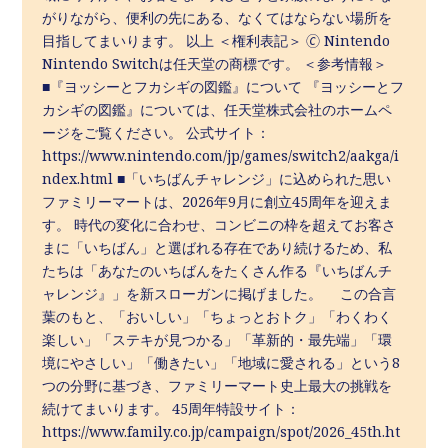
がりながら、便利の先にある、なくてはならない場所を
目指してまいります。 以上 ＜権利表記＞ 🄫 Nintendo
Nintendo Switchは任天堂の商標です。 ＜参考情報＞
■『ヨッシーとフカシギの図鑑』について 『ヨッシーとフ
カシギの図鑑』については、任天堂株式会社のホームペ
ージをご覧ください。 公式サイト：
https://www.nintendo.com/jp/games/switch2/aakga/i
ndex.html ■「いちばんチャレンジ」に込められた思い
ファミリーマートは、2026年9月に創立45周年を迎えま
す。 時代の変化に合わせ、コンビニの枠を超えてお客さ
まに「いちばん」と選ばれる存在であり続けるため、私
たちは「あなたのいちばんをたくさん作る『いちばんチ
ャレンジ』」を新スローガンに掲げました。 この合言
葉のもと、「おいしい」「ちょっとおトク」「わくわく
楽しい」「ステキが見つかる」「革新的・最先端」「環
境にやさしい」「働きたい」「地域に愛される」という8
つの分野に基づき、ファミリーマート史上最大の挑戦を
続けてまいります。 45周年特設サイト：
https://www.family.co.jp/campaign/spot/2026_45th.ht