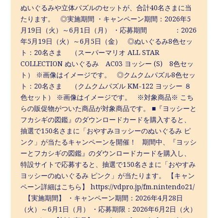
ぬいぐるみや立体パズルのセットが、合計40名さまに当
たります。 ◎実施期間 ・キャンペーン期間：2026年5
月19日（火）～6月1日（月） ・応募期間 ：2026
年5月19日（火）～6月5日（金） ◎ぬいぐるみ8色セッ
ト：20名さま （スーパーマリオ ALL STAR
COLLECTION ぬいぐるみ AC03 ヨッシー (S) 8色セッ
ト） ※画像はイメージです。 ◎クムクムパズル8色セッ
ト：20名さま （クムクムパズル KM-122 ヨッシー ８
色セット） ※画像はイメージです。 ※対象商品※ こち
らの販促物がついた商品が対象商品です。 ■『ヨッシーと
フカシギの図鑑』のダウンロードカードを購入すると、
抽選で150名さまに「おやすみヨッシーのぬいぐるみ ピ
ンク」が当たるキャンペーンを開催！ 期間中、『ヨッシ
ーとフカシギの図鑑』のダウンロードカードを購入し、
特設サイトで応募すると、抽選で150名さまに「おやすみ
ヨッシーのぬいぐるみ ピンク」が当たります。 【キャン
ペーン詳細はこちら】 https://vdpro.jp/fm.nintendo21/
【実施期間】 ・キャンペーン期間：2026年4月28日
（火）～6月1日（月） ・応募期限：2026年6月2日（火）