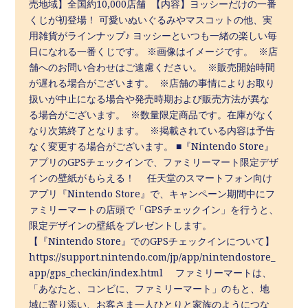
売地域】全国約10,000店舗 【内容】ヨッシーだけの一番
くじが初登場！ 可愛いぬいぐるみやマスコットの他、実
用雑貨がラインナップ♪ ヨッシーといつも一緒の楽しい毎
日になれる一番くじです。 ※画像はイメージです。 ※店
舗へのお問い合わせはご遠慮ください。 ※販売開始時間
が遅れる場合がございます。 ※店舗の事情によりお取り
扱いが中止になる場合や発売時期および販売方法が異な
る場合がございます。 ※数量限定商品です。在庫がなく
なり次第終了となります。 ※掲載されている内容は予告
なく変更する場合がございます。 ■『Nintendo Store』
アプリのGPSチェックインで、ファミリーマート限定デザ
インの壁紙がもらえる！ 任天堂のスマートフォン向け
アプリ『Nintendo Store』で、キャンペーン期間中にフ
ァミリーマートの店頭で「GPSチェックイン」を行うと、
限定デザインの壁紙をプレゼントします。
【『Nintendo Store』でのGPSチェックインについて】
https://support.nintendo.com/jp/app/nintendostore_
app/gps_checkin/index.html ファミリーマートは、
「あなたと、コンビに、ファミリーマート」のもと、地
域に寄り添い、お客さま一人ひとりと家族のようにつな