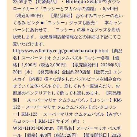
23:59まで 【対象商品】 ・ Nintendo Switch™2ダウン
ロードカード『ヨッシーとフカシギの図鑑』：6,345円
（税込6,980円） 【景品詳細】 おやすみヨッシーのぬい
ぐるみ ピンク ■「ヨッシー」グッズも販売！ 本キャン
ペーンにあわせて、「ヨッシー」の様々なグッズを店頭
販売します。 販売展開店舗情報などの詳細は下記にてご
覧いただけます。
https://www.family.co.jp/goods/charakuji.html 【商品
名】スーパーマリオ クムクムパズル ヨッシー各種 【価
格】1,900円（税込2,090円） 【販売開始日】2026年5月
20日（水） 【発売地域】全国約250店舗 【販売元】エン
スカイ 【内容】様々な形をしたパズルピースを組み合わ
せていく立体パズルです。崩してもう一度遊んだり、お
部屋のインテリアとして飾っても楽しめます。 【商品種
類】 ・スーパーマリオ クムクムパズル【ヨッシー】KM-
122 ・スーパーマリオ クムクムパズル【ピンクヨッシ
ー】KM-123 ・スーパーマリオ クムクムパズル【みずい
ろヨッシー】KM-127 サイズ（約）：
W55×H105×D60mm 【商品名】スーパーマリオ バスボ
ール 【価格】480円（税込528円） 【販売開始日】2026