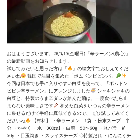
おはようございます。26/5/15(金曜日)「辛ラーメン(農心)」
の最新動画をお知らせします。
試してみたいと思った方は「
」の絵文字でおしえてくだ
さいね
韓国で注目を集めた「ポムドンビビンバ」
今回は日本でも手に入りやすい白菜を使って、「ポムドン
ビビン辛ラーメン」にアレンジしました
シャキシャキの
白菜と、特製のうま辛ダレが絡んだ麺は、一度食べたら止
まらない美味しさです
和えた白菜をいつもの辛ラーメン
に乗せるだけで手軽に真似できるので、 ぜひ試してみてく
ださいね
【材料】 ・辛ラーメン 1袋 ・粉末スープ 半
分 ・かやく ・水 300ml ・白菜 50〜60g ・豚バラ 約
50g ・目玉焼き ・スライスチーズ ◇特製だれ ・にんにくチ