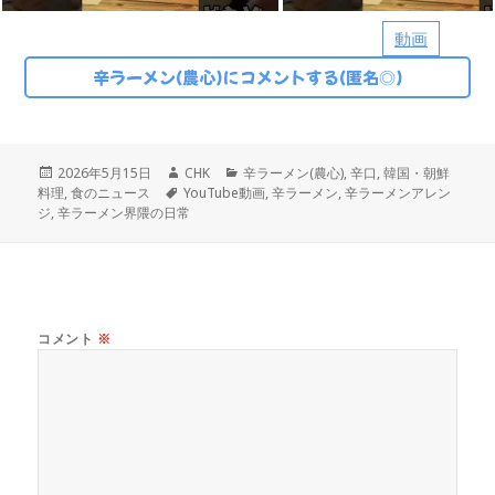
動画
辛ラーメン(農心)にコメントする(匿名◎)
投
作
カ
2026年5月15日
CHK
辛ラーメン(農心)
,
辛口
,
韓国・朝鮮
稿
タ
成
テ
料理
,
食のニュース
YouTube動画
,
辛ラーメン
,
辛ラーメンアレン
日:
グ
者
ゴ
ジ
,
辛ラーメン界隈の日常
リ
ー
コメント
※