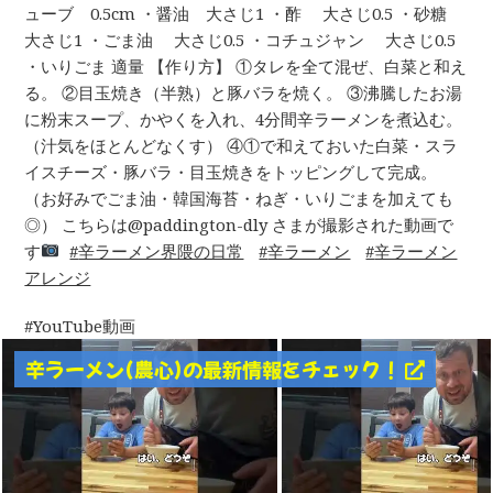
ューブ 0.5cm ・醤油 大さじ1 ・酢 大さじ0.5 ・砂糖
大さじ1 ・ごま油 大さじ0.5 ・コチュジャン 大さじ0.5
・いりごま 適量 【作り方】 ①タレを全て混ぜ、白菜と和え
る。 ②目玉焼き（半熟）と豚バラを焼く。 ③沸騰したお湯
に粉末スープ、かやくを入れ、4分間辛ラーメンを煮込む。
（汁気をほとんどなくす） ④①で和えておいた白菜・スラ
イスチーズ・豚バラ・目玉焼きをトッピングして完成。
（お好みでごま油・韓国海苔・ねぎ・いりごまを加えても
◎） こちらは@paddington-dly さまが撮影された動画で
す
辛ラーメン界隈の日常
辛ラーメン
辛ラーメン
アレンジ
YouTube動画
辛ラーメン(農心)の最新情報をチェック！