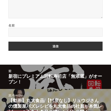
名前
投
前
稿
新宿にプレミアム回転寿司店「無添蔵」がオー
前
ナ
プン！
の
ビ
投
ゲ
稿:
次ページへ
ー
【動画】丸大食品/【忖度なし】リュウジさん
次
シ
の燻製屋バズレシピを丸大食品の社員が本気レ
の
ョ