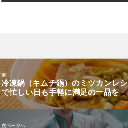
前
冷凍鍋（キムチ鍋）のミツカンレシピ
前
で忙しい日も手軽に満足の一品を –
の
投
稿:
次ページへ