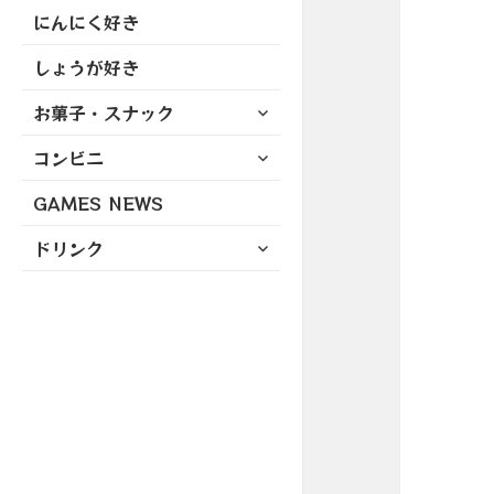
にんにく好き
しょうが好き
サ
お菓子・スナック
ブ
サ
コンビニ
メ
ブ
ニ
GAMES NEWS
メ
ュ
ニ
ー
サ
ドリンク
ュ
を
ブ
ー
展
メ
を
開
ニ
展
ュ
開
ー
を
展
開