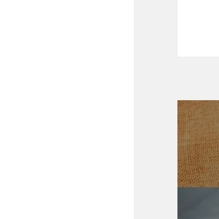
投
稿
ナ
ビ
ゲ
ー
シ
ョ