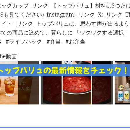
エッグカップ
リンク
【トップバリュ】材料は3つだ
Sも見てください♪ Instagram:
リンク
X:
リンク
T
イト:
リンク
トップバリュは、思わす声が出るよう
べての商品に込めて、暮らしに 「ワクワクする選択
s
ライフハック
弁当
お弁当
ube動画
トップバリュの最新情報をチェック