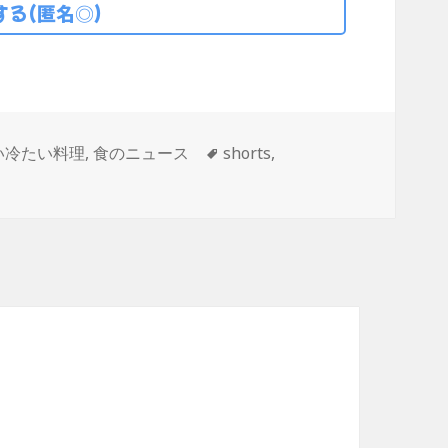
る(匿名◎)
タ
い冷たい料理
,
食のニュース
shorts
,
グ