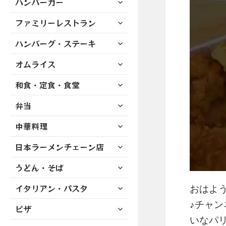
ハンバーガー
メ
ュ
を
開
ブ
ニ
ー
展
サ
ファミリーレストラン
メ
ュ
を
開
ブ
ニ
ー
展
サ
ハンバーグ・ステーキ
メ
ュ
を
開
ブ
ニ
ー
展
サ
オムライス
メ
ュ
を
開
ブ
ニ
ー
展
サ
和食・定食・食堂
メ
ュ
を
開
ブ
ニ
ー
展
サ
弁当
メ
ュ
を
開
ブ
ニ
ー
展
サ
中華料理
メ
ュ
を
開
ブ
ニ
ー
展
サ
日本ラーメンチェーン店
メ
ュ
を
開
ブ
ニ
ー
展
サ
うどん・そば
メ
ュ
を
開
ブ
ニ
ー
展
サ
イタリアン・パスタ
メ
おはよう
ュ
を
開
ブ
ニ
ー
♪チャン
展
サ
ピザ
メ
ュ
を
開
ブ
いなパ
ニ
ー
展