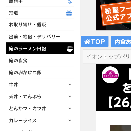
無料系
抽選
お取り寄せ・通販
出前・宅配・デリバリー
TOP
内食
俺のラーメン日記
俺の夜食
俺の卵かけご飯
サ
牛丼
ブ
サ
天丼・てんぷら
メ
【26
ブ
ニ
サ
とんかつ・カツ丼
メ
ュ
ブ
ニ
ー
サ
カレーライス
メ
ュ
を
ブ
ニ
ー
展
サ