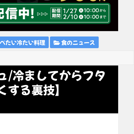
べたい冷たい料理
食のニュース
ュ/冷ましてからフタ
くする裏技】