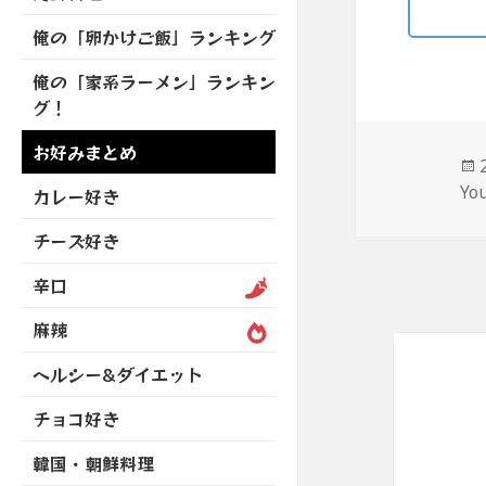
を
開
ブ
ニ
ー
展
俺の「卵かけご飯」ランキング
メ
ュ
を
開
ニ
ー
展
俺の「家系ラーメン」ランキン
ュ
を
開
グ！
ー
展
を
開
お好みまとめ
展
開
Yo
カレー好き
チーズ好き
辛口
麻辣
ヘルシー&ダイエット
チョコ好き
韓国・朝鮮料理