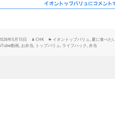
イオントップバリュにコメントす
投
作
カ
2026年5月15日
CHK
イオントップバリュ
,
夏に食べた
稿
成
テ
uTube動画
,
お弁当
,
トップバリュ
,
ライフハック
,
弁当
日:
者
ゴ
リ
ー