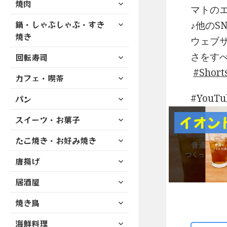
サ
焼肉
メ
ュ
を
マトの
開
ブ
ニ
ー
展
サ
鍋・しゃぶしゃぶ・すき
メ
♪他のSN
ュ
を
開
ブ
ニ
焼き
ー
ウェブサ
展
メ
ュ
を
開
サ
さをす
ニ
回転寿司
ー
展
ブ
ュ
を
Short
開
サ
カフェ・喫茶
メ
ー
展
ブ
ニ
を
開
サ
YouT
パン
メ
ュ
展
ブ
ニ
ー
開
サ
イオン
スイーツ・お菓子
メ
ュ
を
ブ
ニ
ー
展
サ
たこ焼き・お好み焼き
メ
ュ
を
開
ブ
ニ
ー
展
サ
唐揚げ
メ
ュ
を
開
ブ
ニ
ー
展
サ
居酒屋
メ
ュ
を
開
ブ
ニ
ー
展
サ
焼き鳥
メ
ュ
を
開
ブ
ニ
ー
展
サ
海鮮料理
メ
ュ