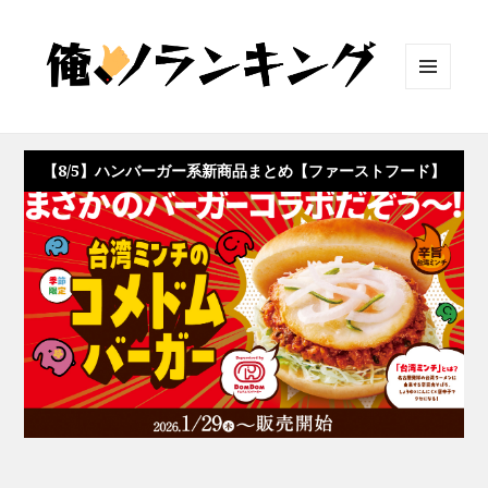
メニュ
ーとウ
ィジェ
ット
【8/5】ハンバーガー系新商品まとめ【ファーストフード】