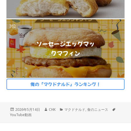
3位
ソーセージエッグマッ
クマフィン
俺の「マクドナルド」ランキング！
投
作
カ
タ
2026年5月14日
CHK
マクドナルド
,
食のニュース
稿
成
テ
グ
YouTube動画
日:
者
ゴ
リ
ー