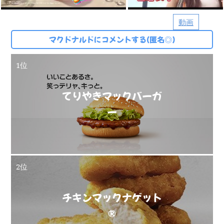
動画
マクドナルドにコメントする(匿名◎)
1位
てりやきマックバーガ
ー
2位
チキンマックナゲット
®