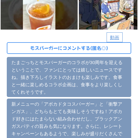
動画
モスバーガーにコメントする(匿名◎)
たまごっちとモスバーガーのコラボが30周年を迎える
ということで、ファンにとっては嬉しいニュースです
ね。描き下ろしイラストのおまけも楽しみです。食事
と一緒に楽しめるコラボ企画は、食事をより楽しくし
てくれそうです。
新メニューの「アボカドタコスバーガー」と「衝撃ア
ンガス」、どちらもとても美味しそうですね！アボカ
ド好きにはたまらない組み合わせだし、ブラックアン
ガスパティの旨みも気になります。さらに、レシート
キャンペーンもあるようで、楽しみが盛りだくさんで