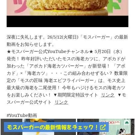
深夜に失礼します。26/5/12(火曜日)「モスバーガー」の最新
動画をお知らせします。
★モスバーガー公式YouTubeチャンネル★ 5月20日（水）
発売！ 昨年好評いただいたモスの海老カツに、アボカドが
加わった「アボカド海老カツバーガー」が新登場！ 「アボ
カド」×「海老カツ」・・・この組み合わせずるい？ 数量限
定の「モスの匠味 海老エビフライバーガー」は、モス史上
最大級の海老を二尾使用！ 今年もハジけるモスの海老カツ
をお楽しみください！ ▼期間限定特設サイト
リンク
▼モ
スバーガー公式サイト
リンク
YouTube動画
モスバーガーの最新情報をチェック！