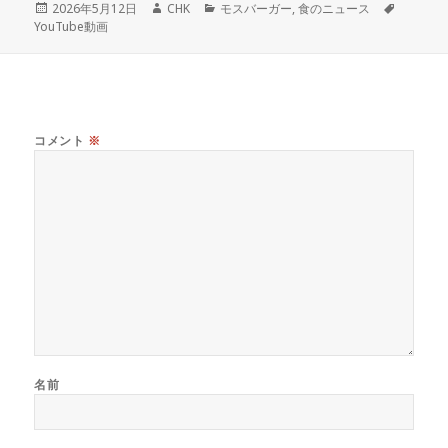
投
作
カ
タ
2026年5月12日
CHK
モスバーガー
,
食のニュース
稿
成
テ
グ
YouTube動画
日:
者
ゴ
リ
ー
コメント
※
名前