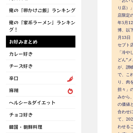
「おい
を
開
ブ
ニ
ー
展
り店）
俺の「卵かけご飯」ランキング
メ
ュ
を
開
店限定の
ニ
ー
展
俺の「家系ラーメン」ランキン
年5月
ュ
を
開
グ！
博、以
ー
展
を
月13
開
お好みまとめ
展
セプト
開
「冷や
カレー好き
どん”
チーズ好き
が、讃
で、こ
辛口
り、肉
担々」
麻辣
みから
ヘルシー&ダイエット
の価値
合わせ
チョコ好き
て、2
韓国・朝鮮料理
わせる