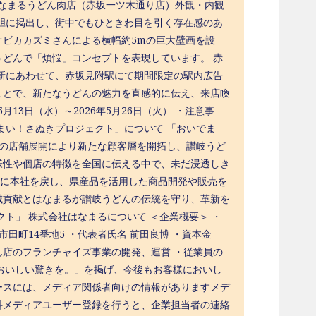
 はなまるうどん肉店（赤坂一ツ木通り店）外観・内観
胆に掲出し、街中でもひときわ目を引く存在感のあ
ビカカズミさんによる横幅約5mの巨大壁画を設
どんで「煩悩」コンセプトを表現しています。 赤
新にあわせて、赤坂見附駅にて期間限定の駅内広告
ことで、新たなうどんの魅力を直感的に伝え、来店喚
月13日（水）～2026年5月26日（火） ・注意事
まい！さぬきプロジェクト」について 「おいでま
式の店舗展開により新たな顧客層を開拓し、讃岐うど
様性や個店の特徴を全国に伝える中で、未だ浸透しき
県に本社を戻し、県産品を活用した商品開発や販売を
域貢献とはなまるが讃岐うどんの伝統を守り、革新を
ト」 株式会社はなまるについて ＜企業概要＞ ・
県高松市田町14番地5 ・代表者氏名 前田良博 ・資本金
うどん店のフランチャイズ事業の開発、運営 ・従業員の
「みんなに、おいしい驚きを。」を掲げ、今後もお客様においし
ースには、メディア関係者向けの情報がありますメデ
料メディアユーザー登録を行うと、企業担当者の連絡