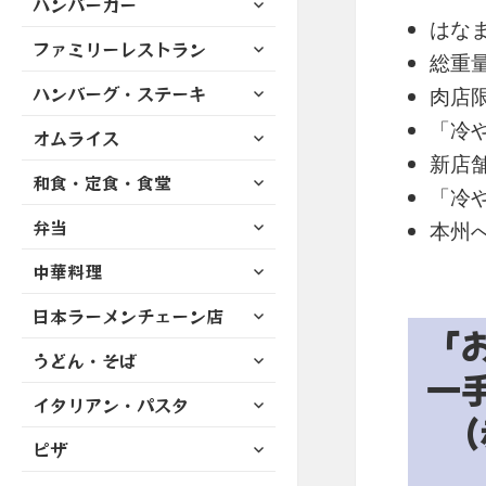
ハンバーガー
メ
ュ
を
開
ブ
はな
ニ
ー
展
サ
ファミリーレストラン
メ
ュ
を
総重
開
ブ
ニ
ー
展
サ
ハンバーグ・ステーキ
メ
肉店
ュ
を
開
ブ
ニ
ー
「冷
展
サ
オムライス
メ
ュ
を
開
ブ
新店
ニ
ー
展
サ
和食・定食・食堂
メ
ュ
を
「冷
開
ブ
ニ
ー
展
サ
弁当
メ
本州
ュ
を
開
ブ
ニ
ー
展
サ
中華料理
メ
ュ
を
開
ブ
ニ
ー
展
サ
日本ラーメンチェーン店
メ
ュ
を
開
「
ブ
ニ
ー
展
サ
うどん・そば
メ
ュ
を
一
開
ブ
ニ
ー
展
サ
イタリアン・パスタ
メ
ュ
を
（
開
ブ
ニ
ー
展
サ
ピザ
メ
ュ
を
開
ブ
ニ
ー
展