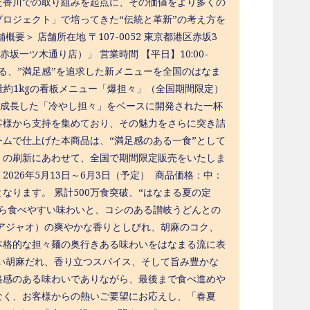
た香川での取り組みを起点に、その価値をより多くの
ロジェクト」で培ってきた“伝統と革新”の考え方を
＞ 店舗所在地 〒107-0052 東京都港区赤坂3
店（赤坂一ツ木通り店）」 営業時間 【平日】10:00-
煩悩にまみれる、”満足感”を追求した新メニューを全国のはなま
量約1kgの看板メニュー「爆担々」（全国期間限定）
へ成長した「冷やし担々」をベースに開発された一杯
客様から支持を集めており、その魅力をさらに突き詰
ームで仕上げた本商品は、“満足感のある一食”として
」の刷新にあわせて、全国で期間限定販売をいたしま
026年5月13日～6月3日（予定） 商品価格：中：
となります。 累計500万食突破、“はなまる夏の定
がら食べやすい味わいと、コシのある讃岐うどんとの
アジャオ）の爽やかな香りとしびれ、胡麻のコク、
本格的な担々麺の奥行きある味わいをはなまる流に表
い胡麻だれ、香り立つスパイス、そして旨み豊かな
格感のある味わいでありながら、最後まで食べ進めや
なく、お客様からの熱いご要望にお応えし、「春夏