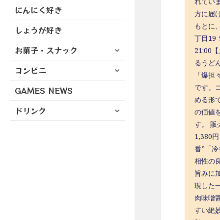
れてい
にんにく好き
方に届
もとに、
しょうが好き
丁目19
サ
お菓子・スナック
21:0
ブ
るうど
サ
コンビニ
メ
「爆担
ブ
ニ
です。
GAMES NEWS
メ
ュ
める形
ニ
ー
サ
ドリンク
の価値
ュ
を
ブ
ー
す。 販
展
メ
を
1,38
開
ニ
展
番”「
ュ
開
相性の
ー
旨みに
を
現した
展
開
肉味噌
すい絶