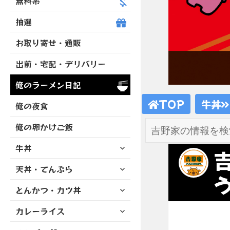
無料系
抽選
お取り寄せ・通販
出前・宅配・デリバリー
俺のラーメン日記
TOP
牛丼
俺の夜食
俺の卵かけご飯
サ
牛丼
ブ
サ
天丼・てんぷら
メ
ブ
ニ
サ
とんかつ・カツ丼
メ
ュ
ブ
ニ
ー
サ
カレーライス
メ
ュ
を
ブ
ニ
ー
展
サ