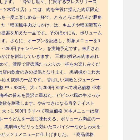
します。 「冷やし坦々」に関するプレスリリース
坂一ツ木通り店）」では、肉を主役に据えた肉店限定
味を一度に楽しめる一杯で、とろとろに煮込んだ豚角
また「韓国風牛肉ぶっかけ」は、キムチや韓国海苔を
の提案を加えた一品です。そのほかにも、ボリューム
ます。さらに、オープンを記念し、対象メニューを5
食限定・290円キャンペーン」を実施予定です。来店され
かけを創出していきます。 三種の煮込み肉まみれ
絡めて、濃厚で背徳感たっぷりの一杯をお楽しみくだ
ニューは店内飲食のみの提供となります。 黒胡椒かしわ天
べ応え抜群の一品です。 香ばしい刺激とジューシー
：980円、大：1,200円 ※すべて税込価格 ※本
国海苔の旨みを贅沢に重ねた、ビビンバ風の牛ぶっか
食欲を刺激します。やみつきになる旨辛テイスト
大：1,500円 ※すべて税込価格 ※本メニューは店
カレーうどんを一度に味わえる、ボリューム満点の一
に、黒胡椒がピリッと効いたスパイシーなかしわ天を
のガッツリメニューに仕上げました。 ・商品価格