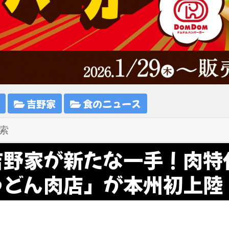
吉野家
食のニュース
吉野家が新たな一手！肉特
うどん肉店」が本州初上陸