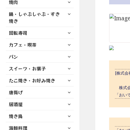
サ
焼肉
メ
ュ
を
開
ブ
ニ
ー
展
サ
鍋・しゃぶしゃぶ・すき
メ
ュ
を
開
ブ
ニ
焼き
ー
展
メ
ュ
を
開
サ
ニ
回転寿司
ー
展
ブ
ュ
を
開
サ
カフェ・喫茶
メ
ー
展
ブ
ニ
を
開
サ
パン
メ
ュ
展
ブ
ニ
ー
開
サ
スイーツ・お菓子
メ
ュ
を
[株式会
ブ
ニ
ー
展
サ
たこ焼き・お好み焼き
メ
ュ
を
開
ブ
ニ
株式会
ー
展
サ
唐揚げ
メ
ュ
を
「おい
開
ブ
ニ
ー
展
サ
居酒屋
メ
ュ
を
開
ブ
ニ
ー
展
サ
焼き鳥
メ
ュ
を
開
ブ
ニ
ー
展
サ
海鮮料理
メ
ュ