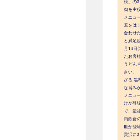
秋」の
肉を主
メニュ
煮をは
合わせ
と満足
月13日
たお客
うどん
さい。 
ざる 
な旨みが
メニュ
けが登
で、最後
内飲食
皿が登
贅沢に