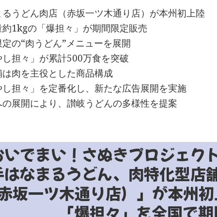
まるうどん肉店（赤坂一ツ木通り店）が本州初上陸
量約1kgの「爆担々」が期間限定販売
限定の“肉うどん”メニューを展開
やし担々」が累計500万食を突破
舗は肉を主役とした商品構成
やし担々」を定番化し、新たな広告展開を実施
への展開により、讃岐うどんの多様性を提案
おいでまい！さぬきプロジェク
手はなまるうどん、肉特化型店
赤坂一ツ木通り店）」が本州初
「爆担々」を全国で期