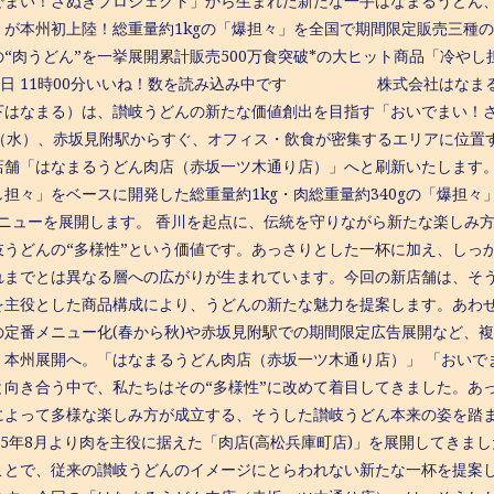
でまい！さぬきプロジェクト」から生まれた新たな一手はなまるうどん
」が本州初上陸！総重量約1kgの「爆担々」を全国で期間限定販売三種
“肉うどん”を一挙展開累計販売500万食突破*の大ヒット商品「冷やし
12日 11時00分いいね！数を読み込み中です 株式会社はなまる
下はなまる）は、讃岐うどんの新たな価値創出を目指す「おいでまい！さぬ
日（水）、赤坂見附駅からすぐ、オフィス・飲食が密集するエリアに位置
店舗「はなまるうどん肉店（赤坂一ツ木通り店）」へと刷新いたします。
し担々」をベースに開発した総重量約1kg・肉総重量約340gの「爆担
メニューを展開します。 香川を起点に、伝統を守りながら新たな楽しみ
岐うどんの“多様性”という価値です。あっさりとした一杯に加え、しっ
れまでとは異なる層への広がりが生まれています。今回の新店舗は、そ
を主役とした商品構成により、うどんの新たな魅力を提案します。あわ
の定番メニュー化(春から秋)や赤坂見附駅での期間限定広告展開など、
、本州展開へ。「はなまるうどん肉店（赤坂一ツ木通り店）」 「おいで
と向き合う中で、私たちはその“多様性”に改めて着目してきました。あ
によって多様な楽しみ方が成立する、そうした讃岐うどん本来の姿を踏
025年8月より肉を主役に据えた「肉店(高松兵庫町店)」を展開してき
ことで、従来の讃岐うどんのイメージにとらわれない新たな一杯を提案