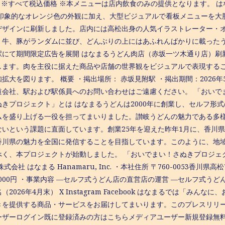
0円 ※すべて税込価格 ※本メニューは店内飲食のみの提供となります。
 印象的なオレンジ色の外観に加え、大型ビジュアルで看板メニューを大
デザインに刷新しました。店内には高松出身の人気イラストレーター・オ
、牛、豚がランダムに並び、どんぶりの上にはあふれんばかりに載ったう
駅にて期間限定広告を展開 はなまるうどん肉店（赤坂一ツ木通り店）刷
します。肉を主役に据えた商品や店舗の世界観をビジュアルで表現する
拡大を図ります。 概要 ・掲出場所： 赤坂見附駅 ・掲出期間：2026年5
道会社、駅および駅係員へのお問い合わせはご遠慮ください。 「おいで
ぬきプロジェクト」とは はなまるうどんは2000年に創業し、セルフ形
ムを盛り上げる一役を担ってまいりました。讃岐うどんの魅力である多
ないという課題に直面しています。創業25年を迎えた昨年1月に、香川
香川県の魅力を全国に発信することを目指しています。このように、地
べく、本プロジェクトが始動しました。 「おいでまい！さぬきプロジェク
株式会社 はなまる Hanamaru, Inc. ・本社住所 〒760-0053香川
00,000円 ・事業内容 ―セルフ式うどん店の直営店の運営 ―セルフ式
0名（2026年4月末） X Instagram Facebook はなまるでは
きを提供する商品・サービスをお届けしてまいります。このプレスリリ
ーザーログイン既に登録済みの方はこちらメディアユーザー新規登録無