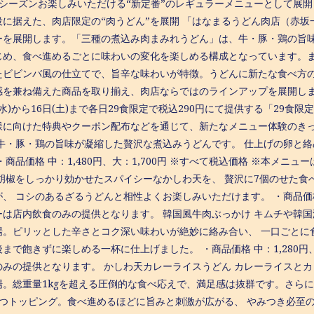
3シーズンお楽しみいただける“新定番”のレギュラーメニューとして展開
役に据えた、肉店限定の“肉うどん”を展開 「はなまるうどん肉店（赤
ーを展開します。「三種の煮込み肉まみれうどん」は、牛・豚・鶏の旨
じめ、食べ進めるごとに味わいの変化を楽しめる構成となっています。
たビビンバ風の仕立てで、旨辛な味わいが特徴。うどんに新たな食べ方
感を兼ね備えた商品を取り揃え、肉店ならではのラインアップを展開し
(水)から16日(土)まで各日29食限定で税込290円にて提供する「29
様に向けた特典やクーポン配布などを通じて、新たなメニュー体験のきっ
 牛・豚・鶏の旨味が凝縮した贅沢な煮込みうどんです。 仕上げの卵と
・商品価格 中：1,480円、大：1,700円 ※すべて税込価格 ※本メ
黒胡椒をしっかり効かせたスパイシーなかしわ天を、 贅沢に7個のせた食
、 コシのあるざるうどんと相性よくお楽しみいただけます。 ・商品価格 中
ーは店内飲食のみの提供となります。 韓国風牛肉ぶっかけ キムチや韓
場。ピリッとした辛さとコク深い味わいが絶妙に絡み合い、 一口ごとに
まで飽きずに楽しめる一杯に仕上げました。 ・商品価格 中：1,280円、
のみの提供となります。 かしわ天カレーライスうどん カレーライスと
場。総重量1kgを超える圧倒的な食べ応えで、満足感は抜群です。さら
3つトッピング。食べ進めるほどに旨みと刺激が広がる、 やみつき必至