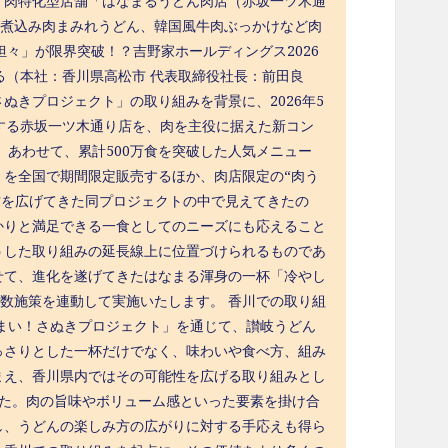
、肉特化型店舗「はなまるうどん肉店（赤坂一ツ木通
の煮込み肉まみれうどん、韓国風牛肉ぶっかけなど肉
担々」が限界突破！？吉野家ホールディングス2026
（本社：香川県高松市 代表取締役社長：前田良
きプロジェクト」の取り組みを背景に、2026年5
する赤坂一ツ木通り店を、肉を主役に据えた新コン
 あわせて、累計500万食を突破した人気メニュー
々」を全国で期間限定販売するほか、肉店限定の“肉う
方を広げてきた同プロジェクトの中で見えてきたの
かりと満足できる一食としてのニーズにも応えること
うした取り組みの延長線上に位置づけられるものであ
せて、進化を遂げてきたはなまる渾身の一杯「冷やし
複数施策を連動して実施いたします。 香川での取り組
まい！さぬきプロジェクト」を通じて、讃岐うどん
っさりとした一杯だけでなく、味わいや食べ方、組み
まえ、香川県内ではその可能性を広げる取り組みとし
ました。肉の旨味やボリューム感といった要素を掛け合
し、うどんの楽しみ方の広がりに対する手応えも得ら