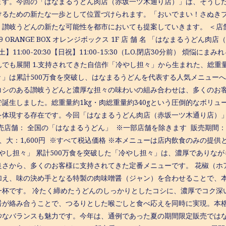
ます。今回の「はなまるうどん肉店（赤坂一ツ木通り店）」は、そうし
けるための新たな一歩として位置づけられます。「おいでまい！さぬきプ
讃岐うどんの新たな可能性を都市においても提案していきます。 ＜店舗概要
-9 ORANGE BOX オレンジボックス 1F 店 舗 名 「はなまるうどん肉
0【土】11:00-20:30【日祝】11:00-15:30（L.O.閉店30分前） 
んでも展開 1.支持されてきた自信作「冷やし担々」から生まれた、総重
々」は累計500万食を突破し、はなまるうどんを代表する人気メニュー
コシのある讃岐うどんと濃厚な担々の味わいの組み合わせは、多くのお
で誕生しました。総重量約1kg・肉総重量約340gという圧倒的なボリュ
を体現する存在です。今回「はなまるうどん肉店（赤坂一ツ木通り店）
売店舗： 全国の「はなまるうどん」 ※一部店舗を除きます 販売期間： 2
0円、大：1,600円 ※すべて税込価格 ※本メニューは店内飲食のみの提供
冷やし担々」 累計500万食を突破した「冷やし担々」は、濃厚でありな
良さから、多くのお客様に支持されてきた定番メニューです。 花椒（ホ
加え、味の決め手となる特製の肉味噌醤（ジャン）を合わせることで、
一杯です。 冷たく締めたうどんのしっかりとしたコシに、濃厚でコク深
醤が絡み合うことで、つるりとした喉ごしと食べ応えを同時に実現。本
妙なバランスも魅力です。今年は、通例であった夏の期間限定販売では