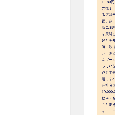
1,18
の様子
る店舗
置。鶏
坂見附
を展開
起と認知
項：鉄
い！さ
んブー
ってい
通じて
起こす
会社名 
10,0
数 40
さと驚
ィアユ