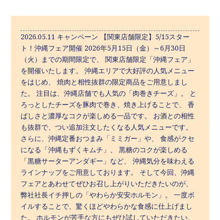
2026.05.11 キャンペーン 【関東店舗限定】5/15スター
ト！沖縄フェア開催 2026年5月15日（金）～6月30日
（火）までの期間限定で、 関東店舗限定「沖縄フェア」
を開催いたします。 沖縄エリアで大好評の人気メニュー
をはじめ、 焼肉と相性抜群の限定商品をご用意しまし
た。 注目は、沖縄店舗でも人気の「肉巻きチーズ」。 と
ろっとしたチーズを豚肉で巻き、焼き上げることで、 香
ばしさと濃厚なコクが楽しめる一品です。 お酒との相性
も抜群で、つい追加注文したくなる人気メニューです。
さらに、沖縄定番おつまみ「ミミガー」や、 食感がクセ
になる「沖縄もずくキムチ」、 黒糖のコクが楽しめる
「黒糖サーターアンダギー」など、 沖縄気分を味わえる
ラインナップをご用意しております。 そして今回、沖縄
フェアとあわせてぜひお召し上がりいただきたいのが、
弊社社長イチ押しの「やわらか安安ホルモン」。 一度ボ
イルすることで、驚くほどやわらかな食感に仕上げまし
た。 ホルモンが苦手な方にもぜひ試していただきたい、