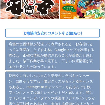
七輪焼肉安安にコメントする(匿名◎)
店舗の位置情報が間違って表示されると、お客様にと
っては迷惑なことですよね。Googleマップを利用する
際には、正確な情報が提供されることが重要だと感じ
ました。修正作業が早く完了し、正しい位置情報が表
示されることを願っています。
映画クレヨンしんちゃんと安安のコラボキャンペー
ン、面白そうですね！限定グッズがもらえるチャンス
もあるし、Instagramキャンペーンもあるんですね。
ファンにとっては嬉しいイベントだと思います。特に
オリジナルハンディファンや映画オリジナルTシャツが
当たる可能性があるのは、参加する価値がありそうで