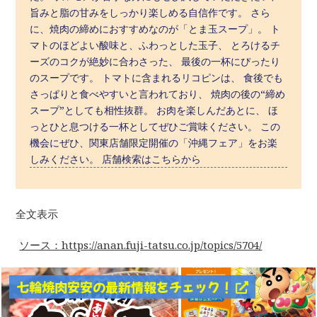
旨みと脂の甘みをしっかり楽しめる自信作です。 さら
に、焼肉の締めにおすすめなのが「とま玉スープ」。 ト
マトのほどよい酸味と、ふわっとした玉子、 とろけるチ
ーズのコクが絶妙に合わさった、 最後の一杯にぴったり
のスープです。 トマトに含まれるリコピンは、 食後でも
さっぱりと食べやすいと言われており、 焼肉の後の“締め
スープ”としても相性抜群。 お肉を楽しんだあとに、 ほ
っとひと息つける一杯としてぜひご賞味ください。 この
機会にぜひ、関東店舗限定開催の「沖縄フェア」をお楽
しみください。 店舗検索はこちらから
全文表示
ソース：https://anan.fuji-tatsu.co.jp/topics/5704/
七輪焼肉安安の最新情報をチェック！