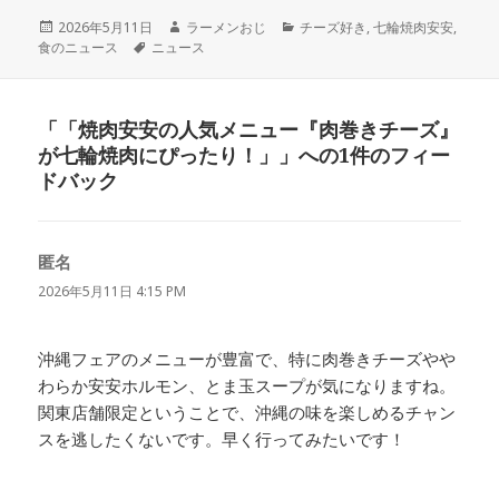
投
作
カ
2026年5月11日
ラーメンおじ
チーズ好き
,
七輪焼肉安安
,
稿
タ
成
テ
食のニュース
ニュース
日:
グ
者
ゴ
リ
ー
「「焼肉安安の人気メニュー『肉巻きチーズ』
が七輪焼肉にぴったり！」」への1件のフィー
ドバック
匿名
よ
り:
2026年5月11日 4:15 PM
沖縄フェアのメニューが豊富で、特に肉巻きチーズやや
わらか安安ホルモン、とま玉スープが気になりますね。
関東店舗限定ということで、沖縄の味を楽しめるチャン
スを逃したくないです。早く行ってみたいです！