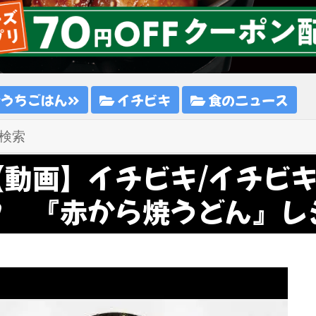
おうちごはん
イチビキ
食のニュース
【動画】イチビキ/イチビ
ク 『赤から焼うどん』レシ