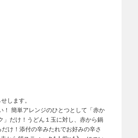
らせします。
い！ 簡単アレンジのひとつとして「赤か
ク」だけ！うどん１玉に対し、赤から鍋
めるだけ！添付の辛みたれでお好みの辛さ