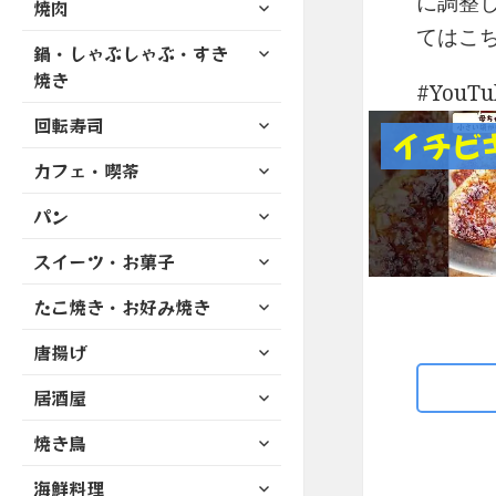
に調整
サ
焼肉
メ
ュ
を
開
ブ
ニ
てはこち
ー
展
サ
鍋・しゃぶしゃぶ・すき
メ
ュ
を
開
ブ
ニ
焼き
ー
展
YouT
メ
ュ
を
開
サ
ニ
回転寿司
ー
展
イチビ
ブ
ュ
を
開
サ
カフェ・喫茶
メ
ー
展
ブ
ニ
を
開
サ
パン
メ
ュ
展
ブ
ニ
ー
開
サ
スイーツ・お菓子
メ
ュ
を
ブ
ニ
ー
展
サ
たこ焼き・お好み焼き
メ
ュ
を
開
ブ
ニ
ー
展
サ
唐揚げ
メ
ュ
を
開
ブ
ニ
ー
展
サ
居酒屋
メ
ュ
を
開
ブ
ニ
ー
展
サ
焼き鳥
メ
ュ
を
開
ブ
ニ
ー
展
サ
海鮮料理
メ
ュ