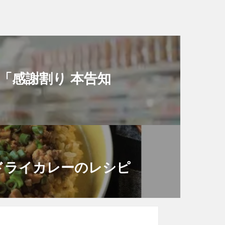
「感謝割り 本告知
ドライカレーのレシピ