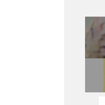
投
稿
ナ
ビ
ゲ
ー
シ
ョ
ン