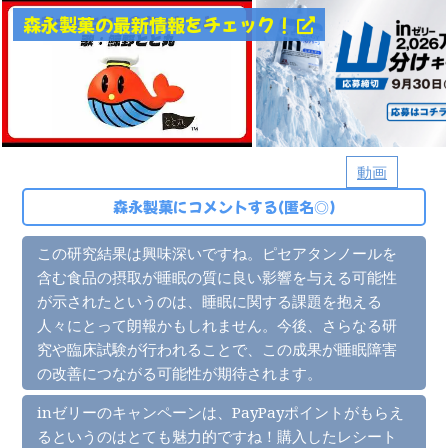
森永製菓の最新情報をチェック！
動画
森永製菓にコメントする(匿名◎)
この研究結果は興味深いですね。ピセアタンノールを
含む食品の摂取が睡眠の質に良い影響を与える可能性
が示されたというのは、睡眠に関する課題を抱える
人々にとって朗報かもしれません。今後、さらなる研
究や臨床試験が行われることで、この成果が睡眠障害
の改善につながる可能性が期待されます。
inゼリーのキャンペーンは、PayPayポイントがもらえ
るというのはとても魅力的ですね！購入したレシート