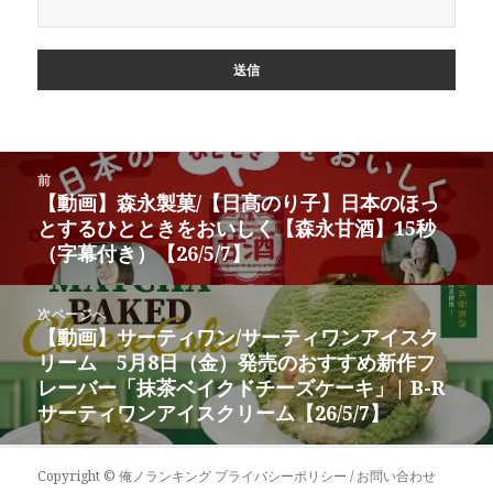
投
前
稿
【動画】森永製菓/【日髙のり子】日本のほっ
前
ナ
とするひとときをおいしく【森永甘酒】15秒
の
ビ
（字幕付き）【26/5/7】
投
ゲ
稿:
ー
次ページへ
シ
【動画】サーティワン/サーティワンアイスク
次
ョ
リーム 5月8日（金）発売のおすすめ新作フ
の
ン
レーバー「抹茶ベイクドチーズケーキ」| B-R
投
サーティワンアイスクリーム【26/5/7】
稿:
Copyright ©
俺ノランキング
プライバシーポリシー / お問い合わせ