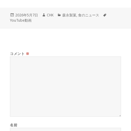
投
作
カ
タ
2026年5月7日
CHK
森永製菓
,
食のニュース
稿
成
テ
グ
YouTube動画
日:
者
ゴ
リ
ー
コメント
※
名前