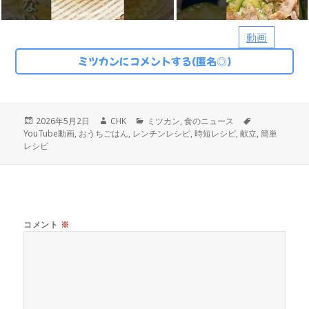
動画
ミツカンにコメントする(匿名◎)
投
作
カ
タ
2026年5月2日
CHK
ミツカン
,
食のニュース
稿
成
テ
グ
YouTube動画
,
おうちごはん
,
レンチンレシピ
,
時短レシピ
,
献立
,
簡単
日:
者
ゴ
レシピ
リ
ー
コメント
※