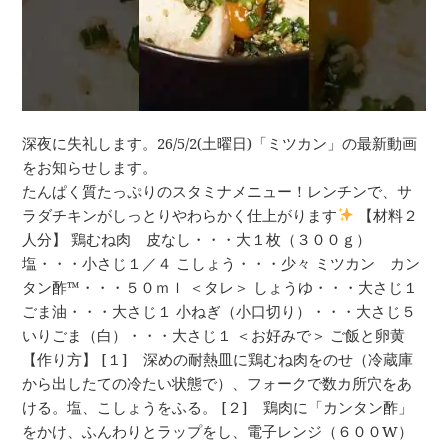
深夜に失礼します。26/5/2(土曜日)「ミツカン」の最新動画
をお知らせします。
たんぱく質たっぷりのスタミナメニュー！レンチンで、サ
ラダチキンがしっとりやわらかく仕上がります
【材料２
人分】 鶏むね肉 皮なし・・・大１枚（３００ｇ）
塩・・・小さじ１／４ こしょう・・・少々 ミツカン カン
タン酢™・・・５０ｍｌ ＜タレ＞ しょうゆ・・・大さじ１
ごま油・・・大さじ１ 小ねぎ（小口切り）・・・大さじ５
いりごま（白）・・・大さじ１ ＜お好みで＞ ご飯と卵黄
【作り方】 [１] 深めの耐熱皿に鶏むね肉をのせ（冷蔵庫
から出したての冷たい状態で）、フォークで数カ所穴をあ
ける。塩、こしょうをふる。 [２] 鶏肉に「カンタン酢」
をかけ、ふんわりとラップをし、電子レンジ（６００W）