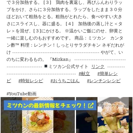
で３分加熱する。 [３] 鶏肉を裏返し、再びふんわりラッ
プをかけ、さらに３分加熱する。ラップをしたまま３０分
ほどおいて粗熱をとる。粗熱がとれたら、食べやすい大き
さにスライスし、器に盛る。 [４] 加熱後の蒸し汁と＜タ
レ＞を混ぜ、[３]にかける。 ※温かいご飯にのせ、卵黄と
一緒に楽しむのもおすすめです。 商品：ミツカン カンタ
ン酢™ 料理：レンチン！しっとりサラダチキン ネギだれが
け ------------------------------------------------- やがて、い
のちに変わるもの。 『Mizkan』 -----------------------------
--------------------
ミツカン公式サイト
リンク
----------
---------------------------------------
献立
簡単レシ
ピ
時短レシピ
おうちごはん
レンチンレシピ
YouTube動画
ミツカンの最新情報をチェック！