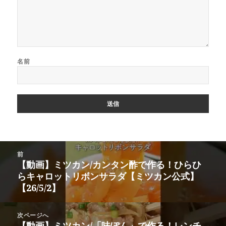
名前
投
前
稿
【動画】ミツカン/カンタン酢で作る！ひらひ
前
ナ
らキャロットリボンサラダ【ミツカン公式】
の
ビ
【26/5/2】
投
ゲ
稿:
ー
次ページへ
シ
【動画】ミツカン/「味ぽん」で作る！レンチ
次