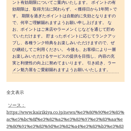
ント有効期限についてご案内いたします。 ポイントの有
効期限は、取得方法に関わらず、＜獲得日から1年間＞で
す。 期限を過ぎたポイントは自動的に失効となりますの
で、何卒ご理解賜れますようお願い申し上げます。 な
お、ポイントはご来店やラーメンくじなどを通じて貯め
ていただけます。 貯まったポイントに応じてランクアッ
プし、各種ランク特典をお楽しみいただけますので、ぜ
ひ継続してご利用ください。 今後も、お客様により一層
お楽しみいただけるサービスの提供を目指し、内容の充
実と利便性の向上に努めてまいります。 引き続き、ラー
メン魁力屋をご愛顧賜れますようお願いいたします。
全文表示
ソース：
https://www.kairikiya.co.jp/news/%e3%80%90%e5%85%
ac%e5%bc%8f%e3%82%a2%e3%83%97%e3%83%aa%e
3%80%91%e3%83%9d%e3%82%a4%e3%83%b3%e3%83