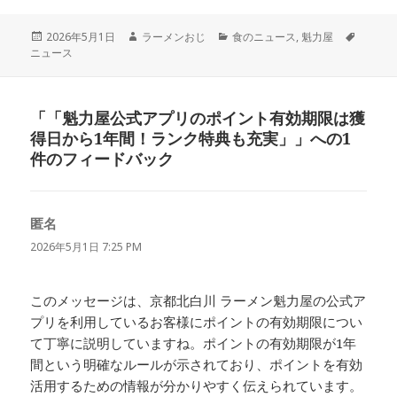
投
作
カ
タ
2026年5月1日
ラーメンおじ
食のニュース
,
魁力屋
稿
成
テ
グ
ニュース
日:
者
ゴ
リ
ー
「「魁力屋公式アプリのポイント有効期限は獲
得日から1年間！ランク特典も充実」」への1
件のフィードバック
匿名
よ
り:
2026年5月1日 7:25 PM
このメッセージは、京都北白川 ラーメン魁力屋の公式ア
プリを利用しているお客様にポイントの有効期限につい
て丁寧に説明していますね。ポイントの有効期限が1年
間という明確なルールが示されており、ポイントを有効
活用するための情報が分かりやすく伝えられています。