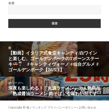
名前
投
前
稿
【動画】イタリア式食堂キャンティ/白ワイン
前
ナ
と楽しむ、ゴールデンポークのTボーンステー
の
ビ
キ
#キャンティヴォーノ #仙台グルメ #
投
ゲ
ゴールデンポーク【26/5/1】
稿:
ー
シ
次ページへ
ョ
深夜も楽しめる！「丸源ラーメン」の人気商品
次
ン
「熟成醤油ラーメン 肉そば」を味わい尽くす
の
投
稿:
Copyright ©
俺ノランキング
プライバシーポリシー / お問い合わせ