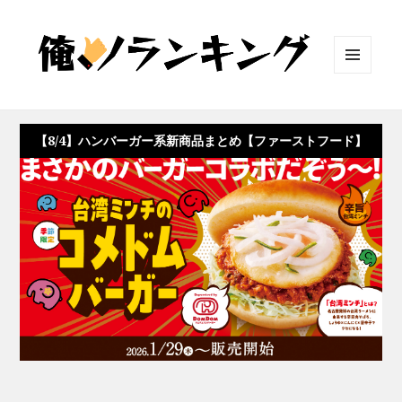
メニュ
ーとウ
ィジェ
ット
【8/4】ハンバーガー系新商品まとめ【ファーストフード】