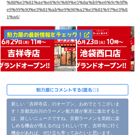
%88%e3%81%ae%e6%9c%89%e5%8a%b9%e6%9c%9f%
e9%99%90%e3%81%ab%e9%96%a2%e3%81%97%e3%8
1%a6/
魁力屋の最新情報をチェック！
魁力屋にコメントする(匿名◎)
新しい「吉祥寺店」のオープン、おめでとうございま
す！京都北白川のラーメン魁力屋が東京に進出すると
は、嬉しいニュースですね。京都ラーメンを気軽に楽
しめる機会が増えるのはうれしいです。吉祥寺に行く
機会があれば、ぜひ立ち寄ってみたいと思います。