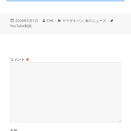
投
作
カ
タ
2026年5月1日
CHK
ヤマザキパン
,
食のニュース
稿
成
テ
グ
YouTube動画
日:
者
ゴ
リ
ー
コメント
※
名前