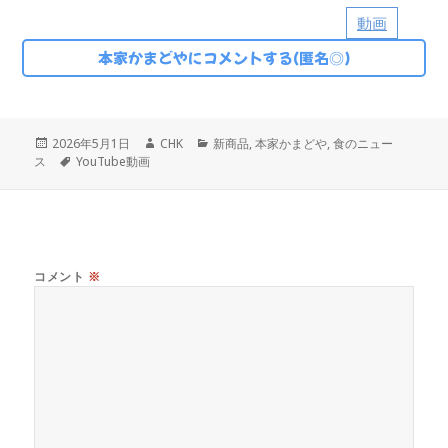
動画
本家かまどやにコメントする(匿名◎)
投
作
カ
2026年5月1日
CHK
新商品
,
本家かまどや
,
食のニュー
稿
タ
成
テ
ス
YouTube動画
日:
グ
者
ゴ
リ
ー
コメント
※