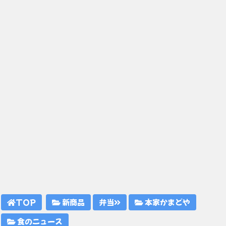
TOP
新商品
弁当
本家かまどや
食のニュース