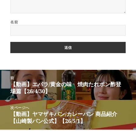
名前
投
前
稿
【動画】エバラ/黄金の味 焼肉たれポン酢登
前
ナ
場篇【26/4/30】
の
ビ
投
ゲ
稿:
次ページへ
ー
【動画】ヤマザキパン/カレーパン 商品紹介
次
シ
【山崎製パン公式】【26/5/1】
の
ョ
投
ン
稿: