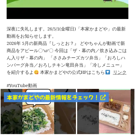
深夜に失礼します。26/5/1(金曜日)「本家かまどや」の最新
動画をお知らせします。
2026年 5月の新商品『しっとお？』 どやちゃんが動画で新
商品をアピール〇‘ω‘〇 今回は「ザ・幕の内／炊き込みごは
ん入りザ・幕の内」 「ささみチーズカツ弁当」「おろしハ
ンバーグ弁当／おろしチキン竜田弁当」「冷しメニュー」
を紹介するよ
本家かまどやの公式HPはこちら
リンク
YouTube動画
本家かまどやの最新情報をチェック！