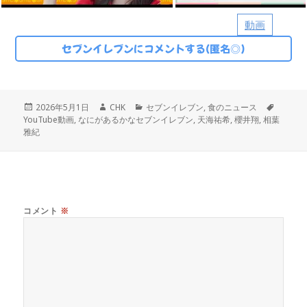
動画
セブンイレブンにコメントする(匿名◎)
投
作
カ
タ
2026年5月1日
CHK
セブンイレブン
,
食のニュース
稿
成
テ
グ
YouTube動画
,
なにがあるかなセブンイレブン
,
天海祐希
,
櫻井翔
,
相葉
日:
者
ゴ
雅紀
リ
ー
コメント
※