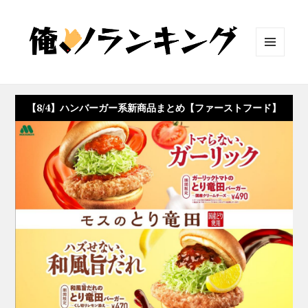
メニュ
ーとウ
ィジェ
ット
【8/4】ハンバーガー系新商品まとめ【ファーストフード】