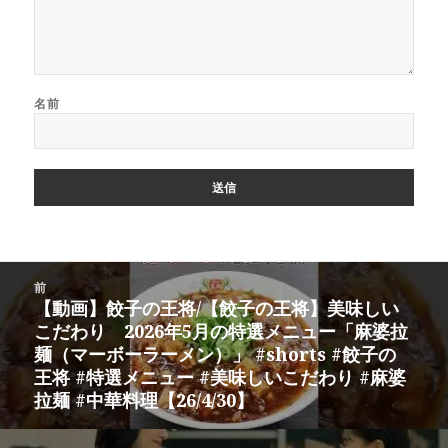
名前
投
前
稿
【動画】餃子の王将/【餃子の王将】美味しい
前
ナ
こだわり 2026年5月の特選メニュー「麻婆拉
の
ビ
麺（マーボーラーメン）」 #shorts #餃子の
投
ゲ
王将 #特選メニュー #美味しいこだわり #麻婆
稿:
ー
拉麺 #中華料理【26/4/30】
シ
ョ