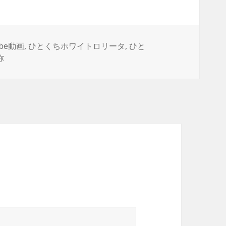
ube動画
,
ひとくちホワイトロリータ
,
ひと
弥