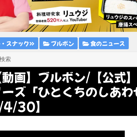
子・スナック
ブルボン
食のニュース
【動画】ブルボン/【公式】
リーズ「ひとくちのしあわせ
/4/30】