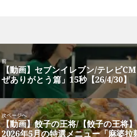
前
【動画】セブンイレブン/テレビC
前
ぜありがとう篇」15秒【26/4/30】
の
投
稿:
次ページへ
【動画】餃子の王将/【餃子の王将
次
2026年5月の特選メニュー「麻婆
の