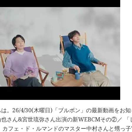
は。26/4/30(木曜日)「ブルボン」の最新動画をお
倫也さん&宮世琉弥さん出演の新WEBCMその②／ 
」 カフェ・ド・ルマンドのマスター中村さんと甥っ子