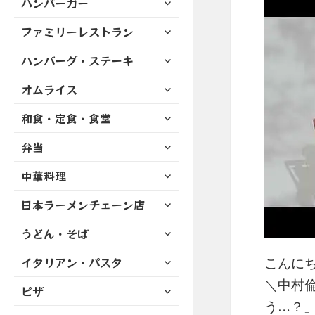
ハンバーガー
メ
ュ
を
開
ブ
ニ
ー
展
サ
ファミリーレストラン
メ
ュ
を
開
ブ
ニ
ー
展
サ
ハンバーグ・ステーキ
メ
ュ
を
開
ブ
ニ
ー
展
サ
オムライス
メ
ュ
を
開
ブ
ニ
ー
展
サ
和食・定食・食堂
メ
ュ
を
開
ブ
ニ
ー
展
サ
弁当
メ
ュ
を
開
ブ
ニ
ー
展
サ
中華料理
メ
ュ
を
開
ブ
ニ
ー
展
サ
日本ラーメンチェーン店
メ
ュ
を
開
ブ
ニ
ー
展
サ
うどん・そば
メ
ュ
を
開
ブ
ニ
ー
展
サ
イタリアン・パスタ
メ
こんにち
ュ
を
開
ブ
ニ
ー
＼中村
展
サ
ピザ
メ
ュ
を
開
ブ
う…？
ニ
ー
展