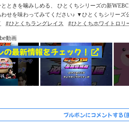
とときを噛みしめる、 ひとくちシリーズの新WEB
あわせを味わってみてください♪ ▼ひとくちシリーズ
ド
ひとくちラングレイス
ひとくちホワイトロリ
ube動画
ンの最新情報をチェック！
ブルボンにコメントする(