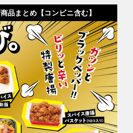
新商品まとめ【コンビニ含む】