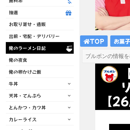
無料系
抽選
お取り寄せ・通販
出前・宅配・デリバリー
TOP
お菓
俺のラーメン日記
俺の夜食
俺の卵かけご飯
サ
牛丼
ブ
サ
天丼・てんぷら
メ
【26
ブ
ニ
サ
とんかつ・カツ丼
メ
ュ
ブ
ニ
ー
サ
カレーライス
メ
ュ
を
ブ
ニ
ー
展
サ