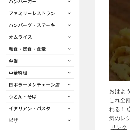
ハンバーガー
メ
ュ
を
開
ブ
ニ
ー
展
サ
ファミリーレストラン
メ
ュ
を
開
ブ
ニ
ー
展
サ
ハンバーグ・ステーキ
メ
ュ
を
開
ブ
ニ
ー
展
サ
オムライス
メ
ュ
を
開
ブ
ニ
ー
展
サ
和食・定食・食堂
メ
ュ
を
開
ブ
ニ
ー
展
サ
弁当
メ
ュ
を
開
ブ
ニ
ー
展
サ
中華料理
メ
ュ
を
開
ブ
ニ
ー
展
サ
日本ラーメンチェーン店
メ
ュ
を
開
ブ
おはよう
ニ
ー
展
サ
うどん・そば
メ
ュ
を
これ全部
開
ブ
ニ
ー
展
サ
イタリアン・パスタ
メ
れる！ 
ュ
を
開
ブ
ニ
ー
展
気のレ
サ
ピザ
メ
ュ
を
開
ブ
ニ
リンク
ー
展