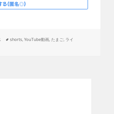
る(匿名◎)
タ
ス
shorts
,
YouTube動画
,
たまご
,
ライ
グ