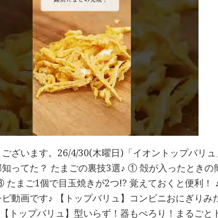
ございます。26/4/30(木曜日)「イオントップバ
知ってた？ たまごの裏技3選♪ ① 殻が入ったときの
③ たまご1個で目玉焼きが2つ!? 覚えておくと便利！
シピ動画です♪ 【トップバリュ】コンビニおにぎりみ
【トップバリュ】型いらず！器もぺろり！まるごと