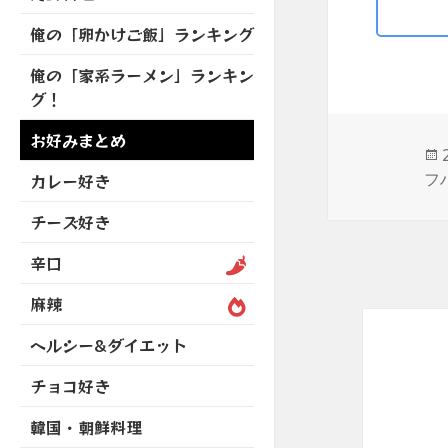
を
開
ブ
ニ
ー
展
俺の「卵かけご飯」ランキング
メ
ュ
を
開
ニ
ー
展
俺の「家系ラーメン」ランキン
ュ
を
開
グ！
ー
展
を
開
お好みまとめ
展
開
フ
カレー好き
チーズ好き
辛口
麻辣
ヘルシー&ダイエット
チョコ好き
韓国・朝鮮料理