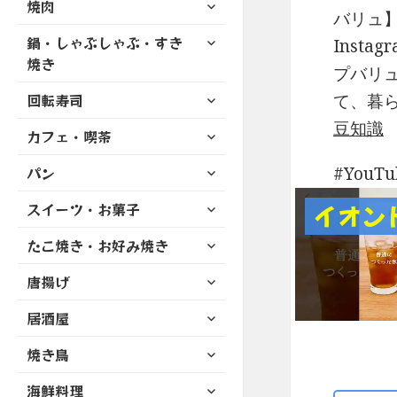
サ
焼肉
メ
ュ
を
バリュ
開
ブ
ニ
ー
展
サ
鍋・しゃぶしゃぶ・すき
メ
Instag
ュ
を
開
ブ
ニ
焼き
ー
展
プバリ
メ
ュ
を
開
サ
ニ
回転寿司
て、暮
ー
展
ブ
ュ
を
豆知識
開
サ
カフェ・喫茶
メ
ー
展
ブ
ニ
を
開
サ
パン
メ
YouT
ュ
展
ブ
ニ
ー
開
サ
スイーツ・お菓子
メ
イオン
ュ
を
ブ
ニ
ー
展
サ
たこ焼き・お好み焼き
メ
ュ
を
開
ブ
ニ
ー
展
サ
唐揚げ
メ
ュ
を
開
ブ
ニ
ー
展
サ
居酒屋
メ
ュ
を
開
ブ
ニ
ー
展
サ
焼き鳥
メ
ュ
を
開
ブ
ニ
ー
展
サ
海鮮料理
メ
ュ