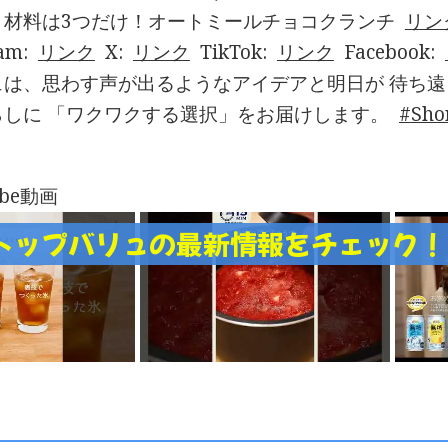
】材料は3つだけ！オートミールチョコクランチ
リン
ram:
リンク
X:
リンク
TikTok:
リンク
Facebook:
ュは、思わす声が出るようなアイデアと明日が 待ち
らしに 「ワクワクする選択」をお届けします。
Sho
ube動画
トップバリュの最新情報をチェック