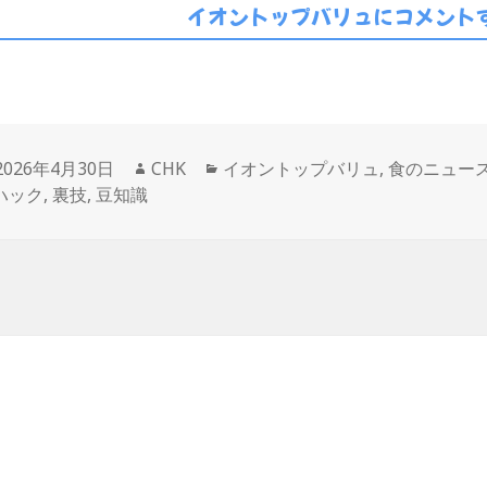
イオントップバリュにコメントす
投
作
カ
2026年4月30日
CHK
イオントップバリュ
,
食のニュー
稿
成
テ
ハック
,
裏技
,
豆知識
日:
者
ゴ
リ
ー