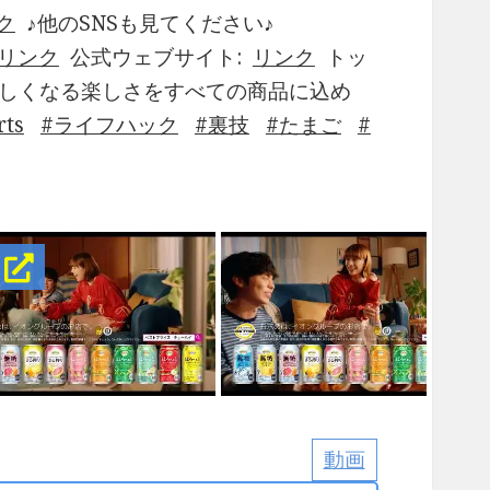
ク
♪他のSNSも見てください♪
リンク
公式ウェブサイト:
リンク
トッ
遠しくなる楽しさをすべての商品に込め
rts
ライフハック
裏技
たまご
！
動画