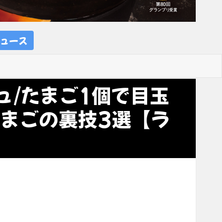
ュース
ュ/たまご1個で目玉
たまごの裏技3選【ラ