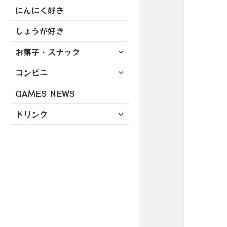
にんにく好き
しょうが好き
サ
お菓子・スナック
ブ
サ
コンビニ
メ
ブ
ニ
GAMES NEWS
メ
ュ
ニ
ー
サ
ドリンク
ュ
を
ブ
ー
展
メ
を
開
ニ
展
ュ
開
ー
を
展
開