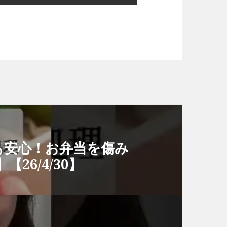
も安心！お弁当を傷み
6/4/30】