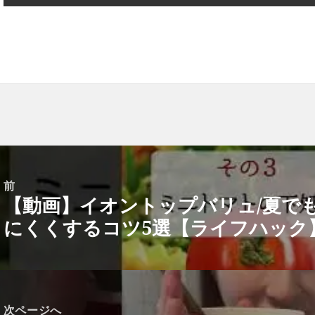
前
【動画】イオントップバリュ/夏で
前
にくくするコツ5選【ライフハック】【2
の
投
稿:
次ページへ