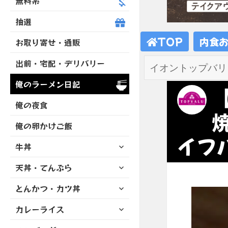
無料系
抽選
TOP
内食
お取り寄せ・通販
出前・宅配・デリバリー
俺のラーメン日記
俺の夜食
俺の卵かけご飯
イフハ
サ
牛丼
ブ
サ
天丼・てんぷら
メ
ブ
ニ
サ
とんかつ・カツ丼
メ
ュ
ブ
ニ
ー
サ
カレーライス
メ
ュ
を
ブ
ニ
ー
展
サ