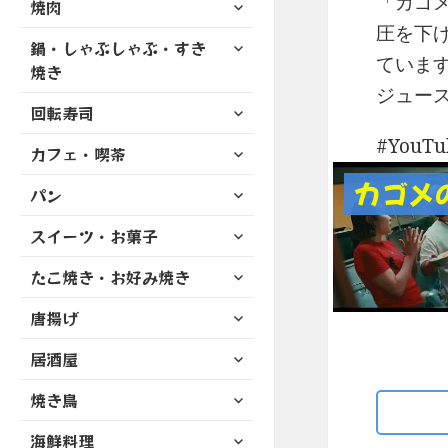
「カゴメ
サ
焼肉
メ
ュ
を
開
ブ
ニ
圧を下
ー
展
サ
鍋・しゃぶしゃぶ・すき
メ
ュ
を
開
ていま
ブ
ニ
焼き
ー
展
メ
ュ
ジュー
を
開
サ
ニ
回転寿司
ー
展
ブ
ュ
を
開
YouT
サ
カフェ・喫茶
メ
ー
展
ブ
ニ
を
開
カゴメ
サ
パン
メ
ュ
展
ブ
ニ
ー
開
サ
スイーツ・お菓子
メ
ュ
を
ブ
ニ
ー
展
サ
たこ焼き・お好み焼き
メ
ュ
を
開
ブ
ニ
ー
展
サ
唐揚げ
メ
ュ
を
開
ブ
ニ
ー
展
サ
居酒屋
メ
ュ
を
開
ブ
ニ
ー
展
サ
焼き鳥
メ
ュ
を
開
ブ
ニ
ー
展
サ
海鮮料理
メ
ュ