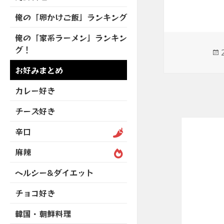
を
開
ブ
ニ
ー
展
俺の「卵かけご飯」ランキング
メ
ュ
を
開
ニ
ー
展
俺の「家系ラーメン」ランキン
ュ
を
開
グ！
ー
展
を
開
お好みまとめ
展
開
カレー好き
チーズ好き
辛口
麻辣
ヘルシー&ダイエット
チョコ好き
韓国・朝鮮料理