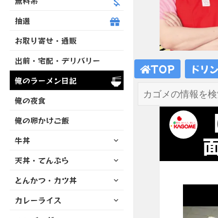
無料系
抽選
お取り寄せ・通販
出前・宅配・デリバリー
TOP
ドリ
俺のラーメン日記
俺の夜食
俺の卵かけご飯
サ
面
牛丼
ブ
サ
天丼・てんぷら
メ
ブ
ニ
サ
とんかつ・カツ丼
メ
ュ
ブ
ニ
ー
サ
カレーライス
メ
ュ
を
ブ
ニ
ー
展
サ