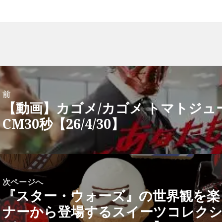
前
【動画】カゴメ/カゴメ トマトジュ
前
CM30秒【26/4/30】
の
投
稿:
次ページへ
『スター・ウォーズ』の世界観を楽
次
ナーから登場するスイーツコレクシ
の