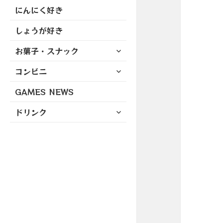
にんにく好き
しょうが好き
サ
お菓子・スナック
ブ
サ
コンビニ
メ
ブ
ニ
GAMES NEWS
メ
ュ
ニ
ー
サ
ドリンク
ュ
を
ブ
ー
展
メ
を
開
ニ
展
ュ
開
ー
を
展
開