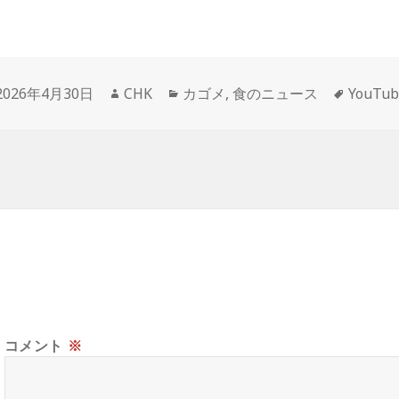
投
作
カ
タ
2026年4月30日
CHK
カゴメ
,
食のニュース
YouTu
稿
成
テ
グ
日:
者
ゴ
リ
ー
コメント
※