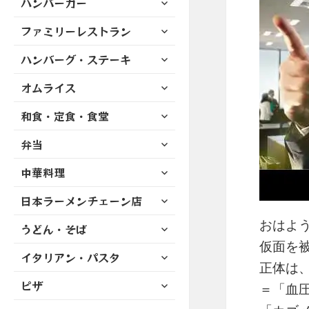
ハンバーガー
メ
ュ
を
開
ブ
ニ
ー
展
サ
ファミリーレストラン
メ
ュ
を
開
ブ
ニ
ー
展
サ
ハンバーグ・ステーキ
メ
ュ
を
開
ブ
ニ
ー
展
サ
オムライス
メ
ュ
を
開
ブ
ニ
ー
展
サ
和食・定食・食堂
メ
ュ
を
開
ブ
ニ
ー
展
サ
弁当
メ
ュ
を
開
ブ
ニ
ー
展
サ
中華料理
メ
ュ
を
開
ブ
ニ
ー
展
サ
日本ラーメンチェーン店
メ
ュ
を
開
ブ
ニ
ー
展
おはよう
サ
うどん・そば
メ
ュ
を
開
ブ
ニ
仮面を
ー
展
サ
イタリアン・パスタ
メ
ュ
を
正体は
開
ブ
ニ
ー
展
サ
ピザ
メ
＝「血
ュ
を
開
ブ
ニ
ー
展