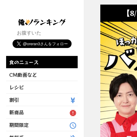
【8
お腹すいた
食のニュース
CM動画など
レシピ
割引
新商品
期間限定