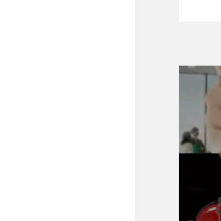
投
稿
ナ
ビ
ゲ
ー
シ
ョ
ン