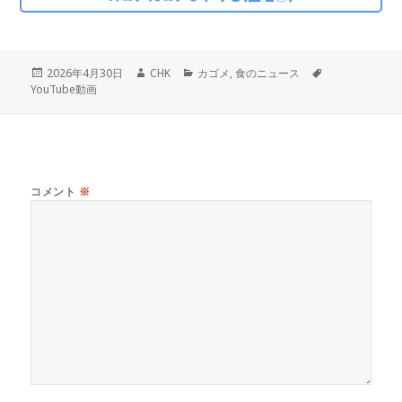
投
作
カ
タ
2026年4月30日
CHK
カゴメ
,
食のニュース
稿
成
テ
グ
YouTube動画
日:
者
ゴ
リ
ー
コメント
※