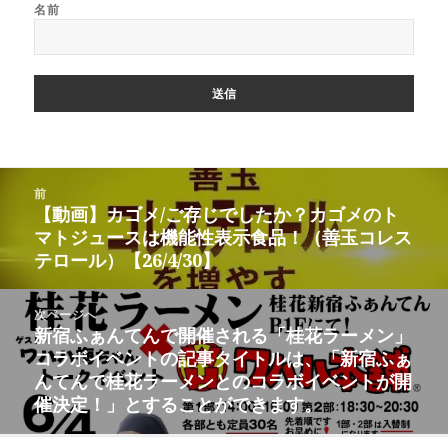
名前
投
前
稿
【動画】カゴメ/ご存じでしたか？カゴメのト
前
ナ
マトジュースは機能性表示食品！（善玉コレス
の
ビ
テロール）【26/4/30】
投
ゲ
稿:
ー
次ページへ
シ
新宿ふぁんてんで開催される「桂花ラーメン」
次
ョ
コラボイベントの記事タイトルは、「新宿ふぁ
の
ン
んてんで桂花ラーメンとのコラボイベントが開
投
催決定！」とすることができます。
稿: