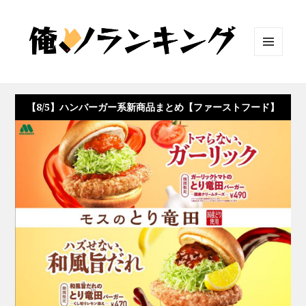
メニュ
ーとウ
ィジェ
ット
【8/5】ハンバーガー系新商品まとめ【ファーストフード】