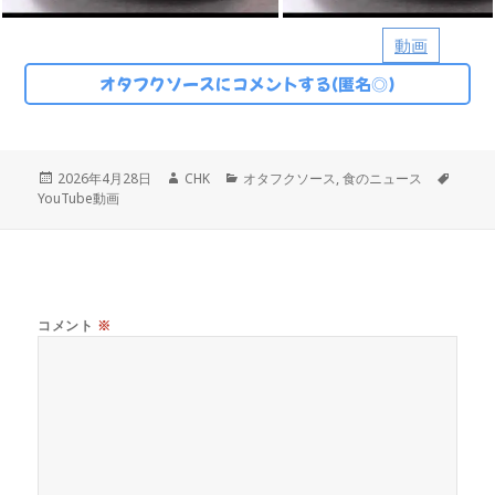
動画
オタフクソースにコメントする(匿名◎)
投
作
カ
タ
2026年4月28日
CHK
オタフクソース
,
食のニュース
稿
成
テ
グ
YouTube動画
日:
者
ゴ
リ
ー
コメント
※