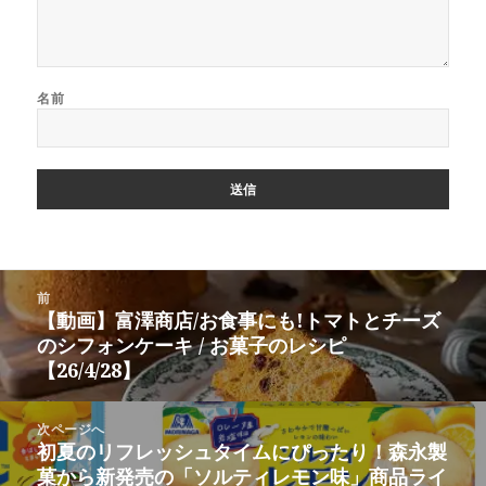
名前
投
前
稿
【動画】富澤商店/お食事にも!トマトとチーズ
前
ナ
のシフォンケーキ / お菓子のレシピ
の
ビ
【26/4/28】
投
ゲ
稿:
ー
次ページへ
シ
初夏のリフレッシュタイムにぴったり！森永製
次
ョ
菓から新発売の「ソルティレモン味」商品ライ
の