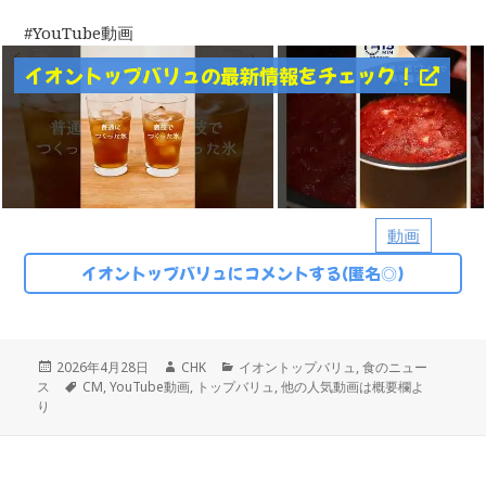
YouTube動画
イオントップバリュの最新情報をチェック！
動画
イオントップバリュにコメントする(匿名◎)
投
作
カ
2026年4月28日
CHK
イオントップバリュ
,
食のニュー
稿
タ
成
テ
ス
CM
,
YouTube動画
,
トップバリュ
,
他の人気動画は概要欄よ
日:
グ
者
ゴ
り
リ
ー