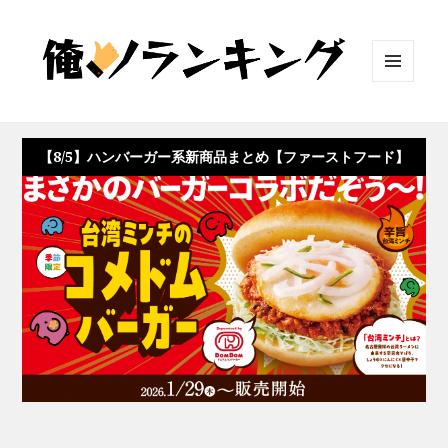
メニュ
ーとウ
ィジェ
ット
【8/5】ハンバーガー系新商品まとめ【ファーストフード】