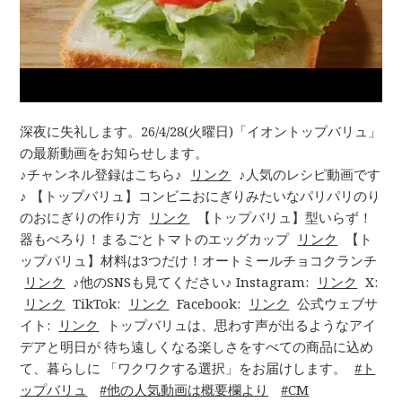
深夜に失礼します。26/4/28(火曜日)「イオントップバリュ」
の最新動画をお知らせします。
♪チャンネル登録はこちら♪
リンク
♪人気のレシピ動画です
♪ 【トップバリュ】コンビニおにぎりみたいなパリパリのり
のおにぎりの作り方
リンク
【トップバリュ】型いらず！
器もぺろり！まるごとトマトのエッグカップ
リンク
【ト
ップバリュ】材料は3つだけ！オートミールチョコクランチ
リンク
♪他のSNSも見てください♪ Instagram:
リンク
X:
リンク
TikTok:
リンク
Facebook:
リンク
公式ウェブサ
イト:
リンク
トップバリュは、思わす声が出るようなアイ
デアと明日が 待ち遠しくなる楽しさをすべての商品に込め
て、暮らしに 「ワクワクする選択」をお届けします。
ト
ップバリュ
他の人気動画は概要欄より
CM