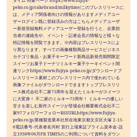
タイム 特集ページ https://www.fujiya-
peko.co.jp/cakebrand/milkytime/このプレスリリースに
は、メディア関係者向けの情報がありますメディアユー
ザーログイン既に登録済みの方はこちらメディアユーザ
ー新規登録無料メディアユーザー登録を行うと、企業担
当者の連絡先や、イベント・記者会見の情報など様々な
特記情報を閲覧できます。※内容はプレスリリースによ
り異なります。すべての画像種類商品サービスビジネス
カテゴリ食品・お菓子キーワード新商品新発売期間限定
スイーツお菓子ドーナツミルキー菓子ケーキイベント関
連リンクhttps://www.fujiya-peko.co.jp/ダウンロードプ
レスリリース素材このプレスリリース内で使われている
画像ファイルがダウンロードできますトッププレスリリ
ース株式会社不二家75周年を迎えたミルキーがスイーツ
に大変身！ 不二家のミルキー75周年！ ミルキーの優しい
甘さを楽しむ新作スイーツが登場会社概要株式会社不二
家97フォロワーフォローRSSURLhttps://www.fujiya-
peko.co.jp/業種製造業本社所在地東京都文京区大塚 2-15-
6電話番号-代表者名河村 宣行上場東証プライム資本金-設
立1938年06月PR TIMESのご利用について資料をダウン