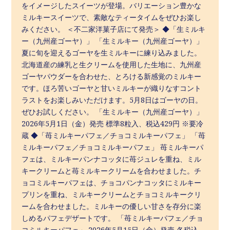
をイメージしたスイーツが登場。バリエーション豊かな
ミルキースイーツで、素敵なティータイムをぜひお楽し
みください。 ＜不二家洋菓子店にて発売＞ ◆「生ミルキ
ー（九州産ゴーヤ）」 「生ミルキー（九州産ゴーヤ）」
夏に旬を迎えるゴーヤを生ミルキーに練り込みました。
北海道産の練乳と生クリームを使用した生地に、九州産
ゴーヤパウダーを合わせた、とろける新感覚のミルキー
です。ほろ苦いゴーヤと甘いミルキーが織りなすコント
ラストをお楽しみいただけます。5月8日はゴーヤの日。
ぜひお試しください。 「生ミルキー（九州産ゴーヤ）」
2026年5月1日（金）発売 標準8粒入、税込429円 ※要冷
蔵 ◆「苺ミルキーパフェ／チョコミルキーパフェ」 「苺
ミルキーパフェ／チョコミルキーパフェ」 苺ミルキーパ
フェは、ミルキーパンナコッタに苺ジュレを重ね、ミル
キークリームと苺ミルキークリームを合わせました。チ
ョコミルキーパフェは、チョコパンナコッタにミルキー
プリンを重ね、ミルキークリームとチョコミルキークリ
ームを合わせました。ミルキーの優しい甘さを存分に楽
しめるパフェデザートです。 「苺ミルキーパフェ／チョ
コミルキーパフェ」 2026年5月15日（金）発売 各税込