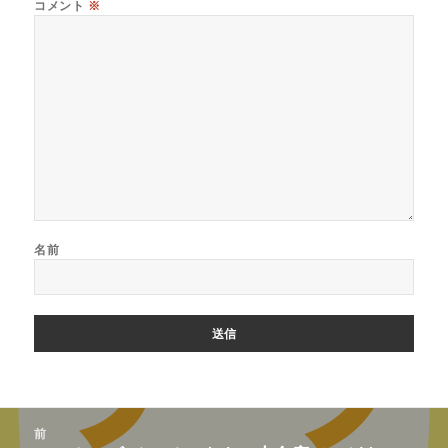
コメント
※
名前
投
前
稿