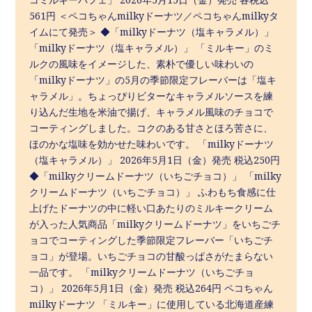
561円 ＜ペコちゃんmilkyドーナツ／ペコちゃんmilkyタ
イムにて発売＞ ◆「milkyドーナツ（塩キャラメル）」
「milkyドーナツ（塩キャラメル）」 「ミルキー」のミ
ルクの風味をイメージした、素朴で優しい味わいの
「milkyドーナツ」の5月の季節限定フレーバーは「塩キ
ャラメル」。ちょっぴりビターなキャラメルソースを練
り込んだ生地を米油で揚げ、キャラメル風味のチョコで
コーティングしました。コクのある甘さとほろ苦さに、
ほのかな塩味を効かせた味わいです。 「milkyドーナツ
（塩キャラメル）」 2026年5月1日（金）発売 税込250円
◆「milkyクリームドーナツ（いちごチョコ）」 「milky
クリームドーナツ（いちごチョコ）」 ふわもち食感に仕
上げたドーナツの中に軽い口あたりのミルキークリーム
が入った人気商品「milkyクリームドーナツ」をいちごチ
ョコでコーティングした季節限定フレーバー「いちごチ
ョコ」が登場。いちごチョコの甘酸っぱさがたまらない
一品です。 「milkyクリームドーナツ（いちごチョ
コ）」 2026年5月1日（金）発売 税込264円 ペコちゃん
milkyドーナツ 「ミルキー」に使用している北海道産練