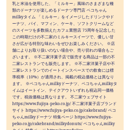
乳と米油を使用した、「ミルキー」風味のさまざまな種
類のドーナツが楽しめるドーナツ専門店 ペコちゃん
milkyタイム 「ミルキー」をイメージしたドリンクやド
ーナツ、パイ、マフィン、ケーキ、ソフトクリームなど
のスイーツを多数揃えたカフェ業態店 75周年を記念した
この時期だけの不二家のミルキースイーツで、優しい甘
さが広がる特別な味わいをぜひお楽しみください。 ※店
舗によりお取り扱いのない場合や、売り切れの場合もご
ざいます。 ※不二家洋菓子店で販売する商品は一部の不
二家レストランでも販売します。 ※不二家洋菓子店や不
二家レストランでのイートインスペースでの飲食には標
準税率（10%）が適用され、掲載の税込価格とは異なり
ます。 ※ペコちゃんmilkyドーナツ、ペコちゃんmilkyタ
イムはイートイン、テイクアウトいずれも税込同一価格
です。税抜価格は異なります。 不二家ウェブサイト
https://www.fujiya-peko.co.jp/ 不二家洋菓子店ブランド
サイト https://www.fujiya-peko.co.jp/cakebrand/ ペコ
ちゃんmilkyドーナツ 特集ページ https://www.fujiya-
peko.co.jp/cakebrand/milkydonuts/ ペコちゃんmilky