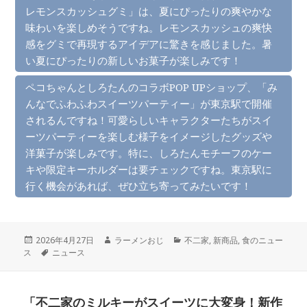
レモンスカッシュグミ」は、夏にぴったりの爽やかな
味わいを楽しめそうですね。レモンスカッシュの爽快
感をグミで再現するアイデアに驚きを感じました。暑
い夏にぴったりの新しいお菓子が楽しみです！
ペコちゃんとしろたんのコラボPOP UPショップ、「み
んなでふわふわスイーツパーティー」が東京駅で開催
されるんですね！可愛らしいキャラクターたちがスイ
ーツパーティーを楽しむ様子をイメージしたグッズや
洋菓子が楽しみです。特に、しろたんモチーフのケー
キや限定キーホルダーは要チェックですね。東京駅に
行く機会があれば、ぜひ立ち寄ってみたいです！
投
作
カ
2026年4月27日
ラーメンおじ
不二家
,
新商品
,
食のニュー
稿
タ
成
テ
ス
ニュース
日:
グ
者
ゴ
リ
ー
「不二家のミルキーがスイーツに大変身！新作