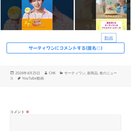
動画
サーティワンにコメントする(匿名◎)
投
作
カ
2026年4月25日
CHK
サーティワン
,
新商品
,
食のニュー
稿
タ
成
テ
ス
YouTube動画
日:
グ
者
ゴ
リ
ー
コメント
※