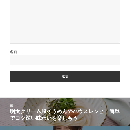
名前
投
前
稿
明太クリーム風そうめんのハウスレシピ 簡単
前
ナ
でコク深い味わいを楽しもう
の
ビ
投
ゲ