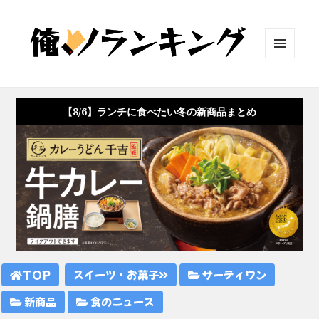
メニュ
ーとウ
ィジェ
ット
【8/6】ランチに食べたい冬の新商品まとめ
TOP
スイーツ・お菓子
サーティワン
新商品
食のニュース