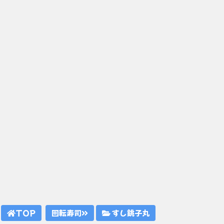
TOP
回転寿司
すし銚子丸