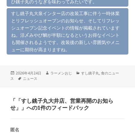
ひ銚子丸のうなぎを味わってみたいです。
すし銚子丸大泉インター店の改装工事に伴う一時休業
とリフレッシュオープンのお知らせ、そしてリフレッ
シュオープン記念イベントの情報が掲載されています
ね。活〆みやび鯛が半額になるというお得なイベント
も開催されるようです。改装後の新しい雰囲気やメニ
ューに期待が高まりますね。
投
作
カ
2026年4月24日
ラーメンおじ
すし銚子丸
,
食のニュー
稿
タ
成
テ
ス
ニュース
日:
グ
者
ゴ
リ
ー
「「すし銚子丸大井店、営業再開のお知ら
せ」」への1件のフィードバック
匿名
よ