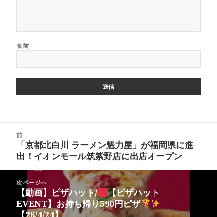
名前
投
前
稿
「京都北白川 ラーメン魁力屋」が福岡県に進
前
ナ
出！イオンモール筑紫野店に出店オープン
の
ビ
投
ゲ
稿:
次ページへ
ー
【動画】ピザハット/
【ピザハット
次
シ
EVENT】お持ち帰り590円ピザ
の
ョ
【26/4/24】
投