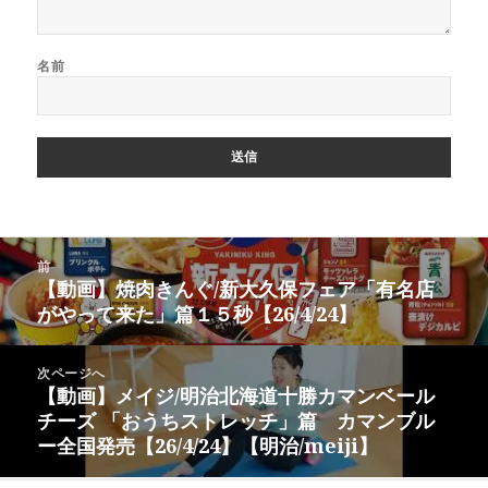
名前
投
前
稿
【動画】焼肉きんぐ/新大久保フェア「有名店
前
ナ
がやって来た」篇１５秒【26/4/24】
の
ビ
投
ゲ
稿:
次ページへ
ー
【動画】メイジ/明治北海道十勝カマンベール
次
シ
チーズ 「おうちストレッチ」篇 カマンブル
の
ョ
ー全国発売【26/4/24】【明治/meiji】
投
ン
稿: