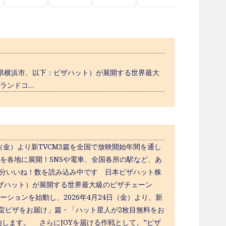
県横浜市、以下：ピザハット）が展開する世界最大
ランドコ…
（金）より新TVCM3篇を全国で放映開始年間を通し
ンを各地に展開！SNSや電車、全国各所の駅など、あ
00分いいね！数を読み込み中です 日本ピザハット株
ザハット）が展開する世界最大級のピザチェーン
ションを始動し、2026年4月24日（金）より、新
南蛮ピザをお届け」篇・「ハット星人が2枚目無料をお
します。 さらにJOYを届ける作戦として、”ピザ