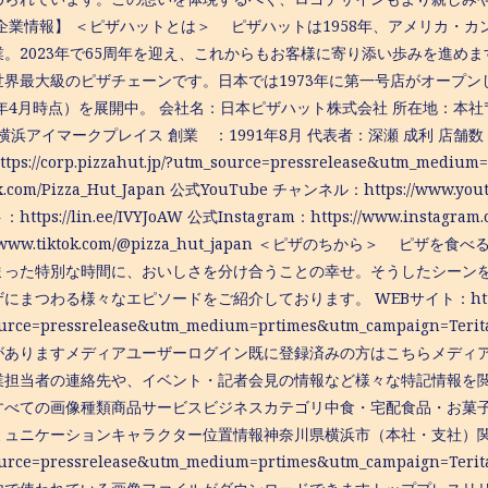
【企業情報】 ＜ピザハットとは＞ ピザハットは1958年、アメリカ・
。2023年で65周年を迎え、これからもお客様に寄り添い歩みを進めます
世界最大級のピザチェーンです。日本では1973年に第一号店がオープン
6年4月時点）を展開中。 会社名：日本ピザハット株式会社 所在地：本社〒
 横浜アイマークプレイス 創業 ：1991年8月 代表者：深瀬 成利 店舗数
ps://corp.pizzahut.jp/?utm_source=pressrelease&utm_medi
//x.com/Pizza_Hut_Japan 公式YouTube チャンネル：https://www.you
ttps://lin.ee/IVYJoAW 公式Instagram：https://www.instagram.
s://www.tiktok.com/@pizza_hut_japan ＜ピザのちから
まった特別な時間に、おいしさを分け合うことの幸せ。そうしたシーン
にまつわる様々なエピソードをご紹介しております。 WEBサイト：https://med
ource=pressrelease&utm_medium=prtimes&utm_camp
がありますメディアユーザーログイン既に登録済みの方はこちらメディ
業担当者の連絡先や、イベント・記者会見の情報など様々な特記情報を
すべての画像種類商品サービスビジネスカテゴリ中食・宅配食品・お菓子キー
ュニケーションキャラクター位置情報神奈川県横浜市（本社・支社）関連リンクhttps
ource=pressrelease&utm_medium=prtimes&utm_camp