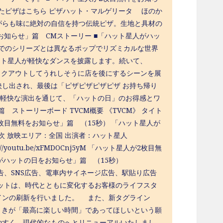
したピザはこちら ピザハット・マルゲリータ ほのか
がらも味に絶対の自信を持つ伝統ピザ。生地と具材の
知らせ」篇 CMストーリー ■「ハット星人がハッ
でのシリーズとは異なるポップでリズミカルな世界
ット星人が軽快なダンスを披露します。続いて、
イクアウトしてうれしそうに店を後にするシーンを展
し出され、最後は「ピザピザピザピザ お持ち帰り
と軽快な演出を通じて、「ハットの日」のお得感とワ
ストーリーボード TVCM概要 《TVCM》 タイト
枚目無料をお知らせ」篇 （15秒） 「ハット星人が
順次 放映エリア：全国 出演者：ハット星人
outu.be/xFMDOCnj5yM 「ハット星人が2枚目無
ハット星人がハットの日をお知らせ」篇 （15秒）
、Web広告、SNS広告、電車内サイネージ広告、駅貼り広告
ットは、時代とともに変化するお客様のライフスタ
インの刷新を行いました。 また、新タグライン
ひとときが「最高に楽しい時間」であってほしいという願
やすく、現代的なものへとリニューアルいたしまし