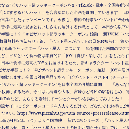
なる”ピザハット超ラッキークーポンをX・TikTok・電車・全国各所
 「JOYすぎるピザハット」を合言葉にした企画を展開していきます 日本
合言葉にしたキャンペーンです。今後も、季節の行事やイベントに合
、皆様に最高の驚きとおいしさをお届けする作戦として、本日から以下の
が半額に！？「＃ピザハット超ラッキークーポン」始動 ・新TVCM「
2枚目無料をお知らせ」篇、「ハット星人がハットの日をお知らせ」篇が4
を届ける新キャラクター「ハット星人」について 箱を開けた瞬間のワク
など、ピザという食べ物は本質的に「JOY（喜び・楽しさ）」をもたら
、日本の食卓に最高のJOYをお届けするため、新キャラクター「ハット
 ピザが半額に！？「#ピザハット超ラッキークーポン」始動 JOYを届
が始動します。今回は対象商品である「ピザハット・ベスト4（チージー
“ピザハット超ラッキークーポン”を日本全国の各地に展開！ 「あんな
をお届けするため、今回は北海道や大阪、宮崎など各所の駅をはじめ、電車
TikTokなど、あらゆる場所にドーンとクーポンを掲出してみました！
特設サイトにてクーポンコードを入力するだけで、どなたでもお得にピ
い。https://www.pizzahut.jp/?utm_source=pressrelease&ut
CM3篇が4月24日（金）より全国放映 新TVCMシリーズ（「ハット星
をお知らせ」篇・「ハット星人がハットの日をお知らせ」篇）では、ピザ