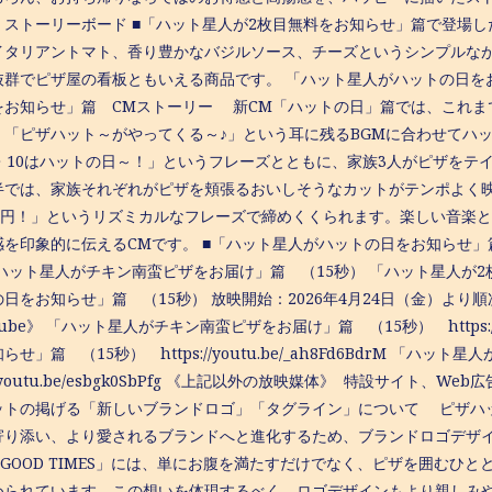
 ストーリーボード ■「ハット星人が2枚目無料をお知らせ」篇で登場
イタリアントマト、香り豊かなバジルソース、チーズというシンプルな
抜群でピザ屋の看板ともいえる商品です。 「ハット星人がハットの日をお
をお知らせ」篇 CMストーリー 新CM「ハットの日」篇では、これま
、「ピザハット～がやってくる～♪」という耳に残るBGMに合わせてハ
9・10はハットの日～！」というフレーズとともに、家族3人がピザをテ
半では、家族それぞれがピザを頬張るおいしそうなカットがテンポよく映
10円！」というリズミカルなフレーズで締めくくられます。楽しい音楽
を印象的に伝えるCMです。 ■「ハット星人がハットの日をお知らせ」篇 
「ハット星人がチキン南蛮ピザをお届け」篇 （15秒） 「ハット星人が2
日をお知らせ」篇 （15秒） 放映開始：2026年4月24日（金）より
Tube》 「ハット星人がチキン南蛮ピザをお届け」篇 （15秒） https://y
らせ」篇 （15秒） https://youtu.be/_ah8Fd6BdrM 「
s://youtu.be/esbgk0SbPfg 《上記以外の放映媒体》 特設サイト
ットの掲げる「新しいブランドロゴ」「タグライン」について ピザハ
寄り添い、より愛されるブランドへと進化するため、ブランドロゴデザ
D GOOD TIMES」には、単にお腹を満たすだけでなく、ピザを囲む
められています。この想いを体現するべく、ロゴデザインもより親しみ