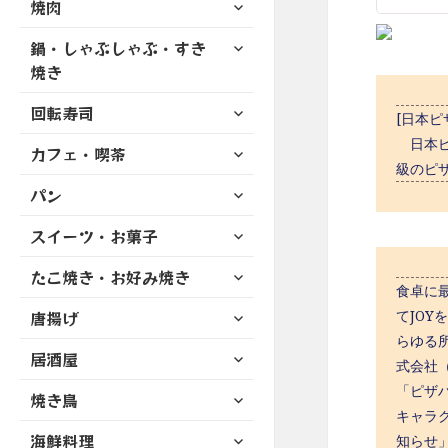
サ
焼肉
メ
ュ
を
開
ブ
ニ
ー
展
サ
鍋・しゃぶしゃぶ・すき
メ
ュ
を
開
ブ
ニ
焼き
ー
展
メ
ュ
を
開
サ
ニ
回転寿司
ー
[日本ピ
展
ブ
ュ
を
開
日本ピ
サ
カフェ・喫茶
メ
ー
展
級のピ
ブ
ニ
を
開
サ
パン
メ
ュ
展
ブ
ニ
ー
開
サ
スイーツ・お菓子
メ
ュ
を
ブ
ニ
ー
展
サ
たこ焼き・お好み焼き
メ
ュ
を
開
食卓に最
ブ
ニ
ー
展
サ
てJO
唐揚げ
メ
ュ
を
開
ブ
ニ
らゆる所
ー
展
サ
居酒屋
メ
ュ
式会社
を
開
ブ
ニ
ー
展
「ピザ
サ
焼き鳥
メ
ュ
を
開
キャラ
ブ
ニ
ー
展
サ
海鮮料理
メ
知らせ
ュ