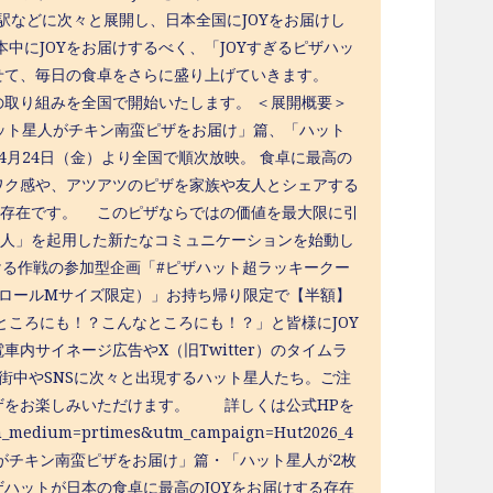
の駅などに次々と展開し、日本全国にJOYをお届けし
中にJOYをお届けするべく、「JOYすぎるピザハッ
わせて、毎日の食卓をさらに盛り上げていきます。
取り組みを全国で開始いたします。 ＜展開概要＞
ハット星人がチキン南蛮ピザをお届け」篇、「ハット
月24日（金）より全国で順次放映。 食卓に最高の
ワク感や、アツアツのピザを家族や友人とシェアする
す存在です。 このピザならではの価値を最大限に引
星人」を起用した新たなコミュニケーションを始動し
ける作戦の参加型企画「#ピザハット超ラッキークー
ロールMサイズ限定）」お持ち帰り限定で【半額】
ところにも！？こんなところにも！？」と皆様にJOY
内サイネージ広告やX（旧Twitter）のタイムラ
 街中やSNSに次々と出現するハット星人たち。ご注
ザをお楽しみいただけます。 詳しくは公式HPを
m_medium=prtimes&utm_campaign=Hut2026_4
人がチキン南蛮ピザをお届け」篇・「ハット星人が2枚
ハットが日本の食卓に最高のJOYをお届けする存在