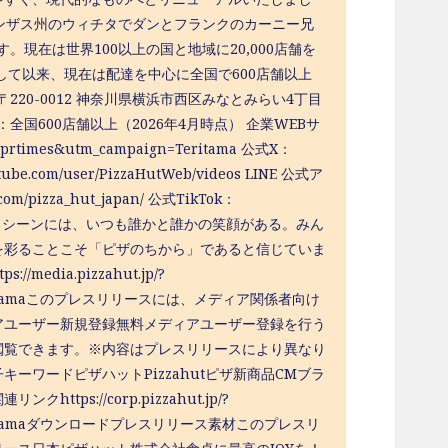
カンザス州のウィチタでダンとフランクのカーニー兄
。現在は世界100以上の国と地域に20,000店舗を
して以来、現在は配達を中心に全国で600店舗以上
220-0012 神奈川県横浜市西区みなとみらい4丁目
：全国600店舗以上（2026年4月時点） 企業WEBサ
um=prtimes&utm_campaign=Teritama 公式X：
tube.com/user/PizzaHutWeb/videos LINE 公式ア
com/pizza_hut_japan/ 公式TikTok：
＞ ピザを食べるシーンには、いつも誰かと誰かの笑顔がある。みん
を彩ることこそ「ピザのちから」であると信じていま
ia.pizzahut.jp/?
aign=Teritamaこのプレスリリースには、メディア関係者向け
アユーザー新規登録無料メディアユーザー登録を行う
閲覧できます。※内容はプレスリリースにより異なり
ワードピザハットPizzahutピザ新商品CMブラ
://corp.pizzahut.jp/?
aign=Teritamaダウンロードプレスリリース素材このプレスリ