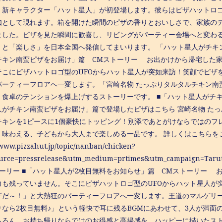
、新キャラクター「ハット星人」が初登場します。彼らはピザハットロゴ
如として現れます。箱を開けた瞬間のピザの香りとおいしさで、家族の
ました。ピザを見た瞬間に歓喜し、リビングがパーティー会場へと変わ
」と「楽しさ」を日本全国へ発信してまいります。 「ハット星人がチキン
チキン南蛮ピザをお届け」篇 CMストーリー お出かけから帰宅した
そこにピザハットロゴ型のUFOからハット星人が突如来訪！笑顔でピザ
パーティーフロアへ一変します。「宮崎名物 たっぷりタルタルチキン南
、食卓のテンションを爆上げするストーリーです。 ■「ハット星人がチキ
人がチキン南蛮ピザをお届け」篇で登場したピザはこちら 宮崎名物 た
チキンを1ピースに1個豪快にトッピング！別添であとがけならではのフ
く味わえる、子どもから大人まで楽しめる一品です。 詳しくはこちらを
/www.pizzahut.jp/topic/nanban/chicken?
ource=pressrelease&utm_medium=prtimes&utm_campa
トーリー ■「ハット星人が2枚目無料をお知らせ」篇 CMストーリー 
力も残っていません。そこにピザハットロゴ型のUFOからハット星人が
ザだ～！」と大熱狂のパーティーフロアへ一変します。王道のマルゲリ
りなら2枚目無料♪」という軽快で耳に残るBGMにあわせて、3人が満
ちろん、お持ち帰りならではのお得感と高揚感を、ハッピーに描いたスト