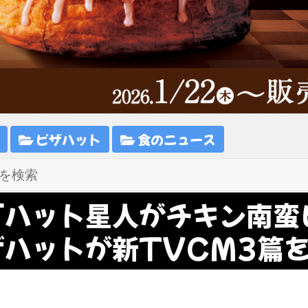
ピザハット
食のニュース
「ハット星人がチキン南蛮
ザハットが新TVCM3篇