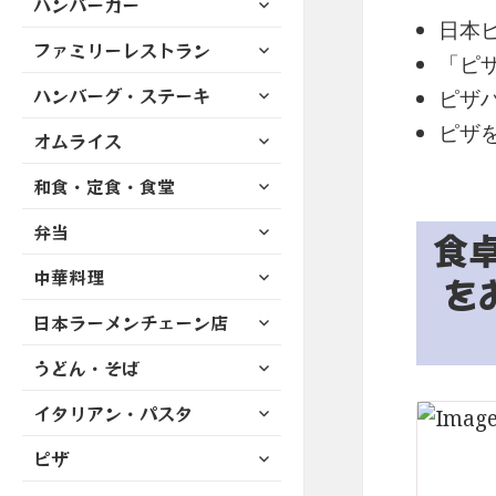
ハンバーガー
メ
ュ
を
開
ブ
日本
ニ
ー
展
サ
ファミリーレストラン
メ
ュ
を
「ピ
開
ブ
ニ
ー
展
サ
ハンバーグ・ステーキ
メ
ピザ
ュ
を
開
ブ
ニ
ー
ピザ
展
サ
オムライス
メ
ュ
を
開
ブ
ニ
ー
展
サ
和食・定食・食堂
メ
ュ
を
開
ブ
ニ
ー
展
サ
弁当
メ
食
ュ
を
開
ブ
ニ
ー
展
サ
中華料理
メ
を
ュ
を
開
ブ
ニ
ー
展
サ
日本ラーメンチェーン店
メ
ュ
を
開
ブ
ニ
ー
展
サ
うどん・そば
メ
ュ
を
開
ブ
ニ
ー
展
サ
イタリアン・パスタ
メ
ュ
を
開
ブ
ニ
ー
展
サ
ピザ
メ
ュ
を
開
ブ
ニ
ー
展