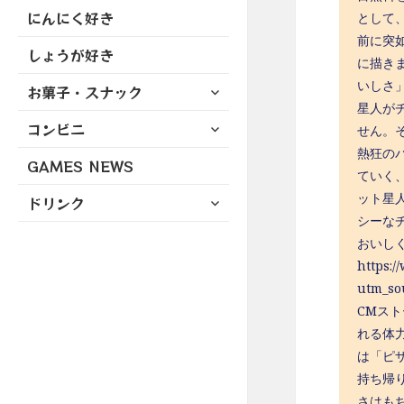
にんにく好き
として
前に突
しょうが好き
に描き
いしさ
サ
お菓子・スナック
ブ
星人が
サ
コンビニ
メ
せん。
ブ
ニ
熱狂の
GAMES NEWS
メ
ュ
ていく
ニ
ー
サ
ット星
ドリンク
ュ
を
ブ
シーな
ー
展
メ
おいし
を
開
ニ
https:/
展
ュ
utm_s
開
ー
CMス
を
れる体
展
は「ピ
開
持ち帰
さはも