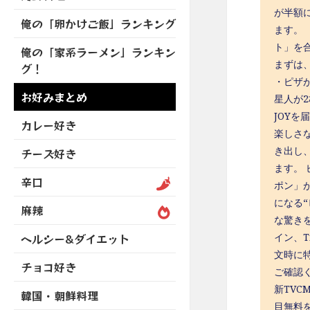
を
開
ブ
ニ
が半額に
ー
展
俺の「卵かけご飯」ランキング
メ
ュ
を
ます。
開
ニ
ー
展
ト」を
俺の「家系ラーメン」ランキン
ュ
を
開
まずは
グ！
ー
展
・ピザ
を
開
お好みまとめ
星人が
展
JOY
開
カレー好き
楽しさ
き出し
チーズ好き
ます。
辛口
ポン」
になる
麻辣
な驚き
イン、
ヘルシー&ダイエット
文時に
チョコ好き
ご確認くださ
新TV
韓国・朝鮮料理
目無料