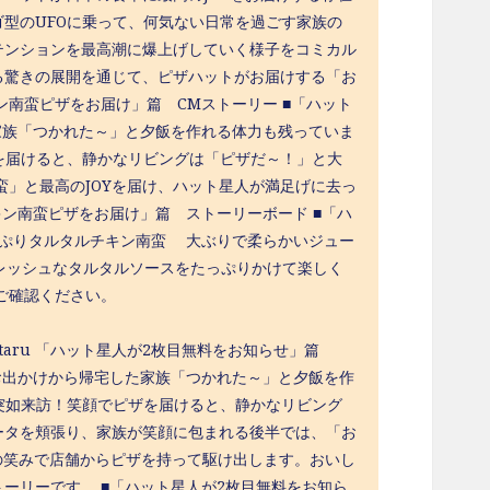
型のUFOに乗って、何気ない日常を過ごす家族の
テンションを最高潮に爆上げしていく様子をコミカル
る驚きの展開を通じて、ピザハットがお届けする「お
南蛮ピザをお届け」篇 CMストーリー ■「ハット
家族「つかれた～」と夕飯を作れる体力も残っていま
を届けると、静かなリビングは「ピザだ～！」と大
蛮」と最高のJOYを届け、ハット星人が満足げに去っ
ン南蛮ピザをお届け」篇 ストーリーボード ■「ハ
っぷりタルタルチキン南蛮 大ぶりで柔らかいジュー
レッシュなタルタルソースをたっぷりかけて楽しく
ご確認ください。
ign=Tarutaru 「ハット星人が2枚目無料をお知らせ」篇
お出かけから帰宅した家族「つかれた～」と夕飯を作
突如来訪！笑顔でピザを届けると、静かなリビング
ータを頬張り、家族が笑顔に包まれる後半では、「お
面の笑みで店舗からピザを持って駆け出します。おいし
ーリーです。 ■「ハット星人が2枚目無料をお知ら