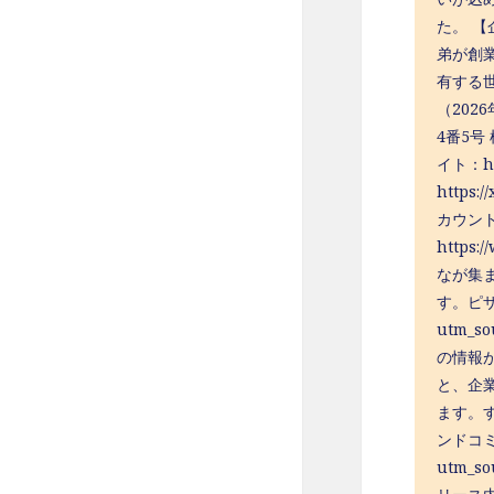
た。 
弟が創業
有する
（202
4番5号
イト：htt
https:
カウント：h
http
なが集
す。ピザ
utm_s
の情報
と、企
ます。
ンドコミ
utm_s