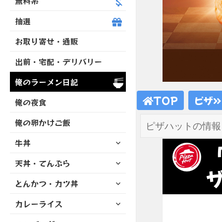
無料系
抽選
お取り寄せ・通販
出前・宅配・デリバリー
俺のラーメン日記
TOP
ピザ
俺の夜食
俺の卵かけご飯
サ
牛丼
ブ
サ
天丼・てんぷら
メ
ブ
ニ
サ
とんかつ・カツ丼
メ
ュ
ブ
ニ
ー
サ
カレーライス
メ
ュ
を
ブ
ニ
ー
展
サ