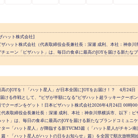
ザハット株式会社]
ザハット株式会社（代表取締役会長兼社長：深瀬 成利、本社：神奈川
ザチェーン「ピザハット」は、毎日の食卓に最高のJOYを届ける新たなブ
高のJOYを！「ハット星人」が日本全国にJOYをお届け！？ 4月24日
Yを届ける作戦として、”ピザが半額になる”ピザハット超ラッキークーポ
でクーポンをゲット！日本ピザハット株式会社2026年4月24日 00時
（代表取締役会長兼社長：深瀬 成利、本社：神奈川県横浜市、以下：ピ
ハット」は、毎日の食卓に最高のJOYを届ける新たなブランドコミュニケー
クター「ハット星人」が降臨する新TVCM3篇（「ハット星人がチキン
」篇・「ハット星人がハットの日をお知らせ」篇）を全国で順次放映開始