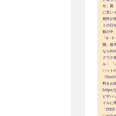
せ」篇
に甘い
相性が
トの日
観の中
「8・
開。後
なら8
クワク感
ル： 
ハットの
《You
料をお知
http
ピザハ
イルに
「FEE
いが込