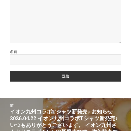
名前
投
前
稿
イオン九州コラボTシャツ新発売♪ お知らせ
前
ナ
2026.04.22 イオン九州コラボTシャツ新発売♪
の
ビ
いつもありがとうございます。 イオン九州さ
投
ゲ