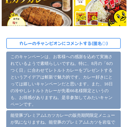
カレーのチャンピオンにコメントする(匿名◎)
このキャンペーンは、お客様への感謝を込めて実施さ
れているようで素晴らしいですね。特に、8月の「6の
つく日」に合わせてレトルトカレーをプレゼントする
というアイデアは斬新で魅力的です。カレー好きにと
っては嬉しいキャンペーンだと思います。また、16日
の冷やしレトルトカレーが先着66名様限定というの
も、お得感がありますね。是非参加してみたいキャン
ペーンです。
能登豚プレミアムLカツカレーの販売期間限定メニュー
が気になりますね。能登豚のプレミアムLカツを岩塩で