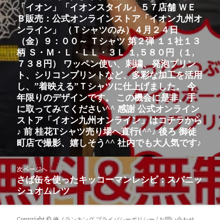
「イオン」「イオンスタイル」５７店舗 ＷＥ
Ｂ販売：公式オンラインストア「イオン九州オ
ンライン」 （Ｔシャツのみ）４月２４日
（金）９：００～ Ｔシャツ 第２弾 １１社１３
柄 Ｓ・Ｍ・Ｌ・ＬＬ・３Ｌ １,５８０円（１,
７３８円） ワッペン使い、刺繍、発泡プリン
ト、シリコンプリントなど、多彩な加工を活用
し、”着映える”Ｔシャツに仕上げました。 今
年限りのデザインです。 この機会に是非、手
に取ってみてください^^ 感謝 公式オンライン
ストア「イオン九州オンライン」はコチラから
♪ 前 桂花Tシャツ売り場へ直行(^^♪ 後ろ 御徒
町店で撮影、嬉しそう^^ 社内でも大人気です♪
次ページへ
さば缶を使ったキッコーマンレシピ：スパニッ
次
シュオムレツ
の
投
稿:
Copyright ©
俺ノランキング
プライバシーポリシー / お問い合わせ