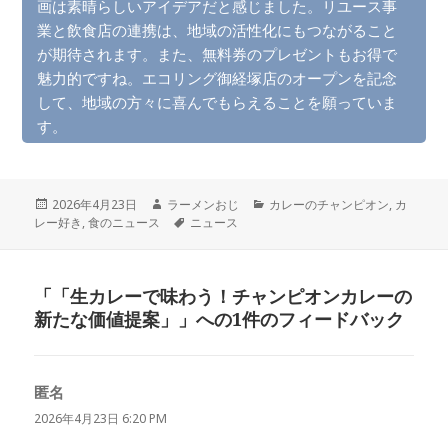
画は素晴らしいアイデアだと感じました。リユース事
業と飲食店の連携は、地域の活性化にもつながること
が期待されます。また、無料券のプレゼントもお得で
魅力的ですね。エコリング御経塚店のオープンを記念
して、地域の方々に喜んでもらえることを願っていま
す。
投
作
カ
2026年4月23日
ラーメンおじ
カレーのチャンピオン
,
カ
稿
成
タ
テ
レー好き
,
食のニュース
ニュース
日:
者
グ
ゴ
リ
ー
「「生カレーで味わう！チャンピオンカレーの
新たな価値提案」」への1件のフィードバック
匿名
よ
り:
2026年4月23日 6:20 PM