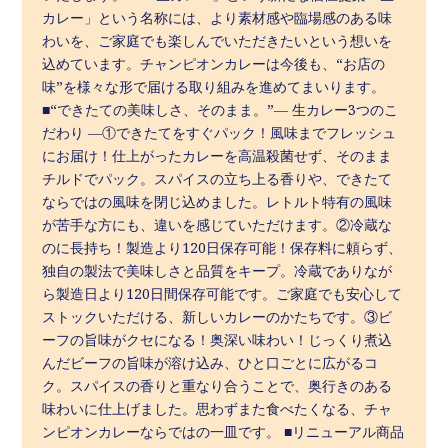
カレー」という名称には、より素材感や臨場感のある味
わいを、ご家庭でも楽しんでいただきたいという想いを
込めています。チャンピオンカレーは今後も、“お店の
味”を様々な形で届ける取り組みを進めてまいります。
■“できたての美味しさ、そのまま。”― 生カレー3つのこ
だわり ―①できたてをすぐパック！風味までフレッシュ
にお届け！仕上がったカレーを高温殺菌せず、そのまま
チルドでパック。スパイスの立ち上る香りや、できたて
ならではの風味を閉じ込めました。レトルト特有の風味
が苦手な方にも、違いを感じていただけます。②冷蔵な
のに長持ち！製造より120日保存可能！保存料に頼らず、
独自の製法で美味しさと品質をキープ。冷蔵でありなが
ら製造日より120日間保存可能です。ご家庭でも安心して
ストックいただける、新しいカレーのかたちです。③ビ
ーフの旨味がクセになる！奥深い味わい！じっくり煮込
んだビーフの旨味が溶け込み、ひと口ごとに広がるコ
ク。スパイスの香りと重なり合うことで、奥行きのある
味わいに仕上げました。思わずまた食べたくなる、チャ
ンピオンカレーならではの一皿です。 ■リニューアル商品