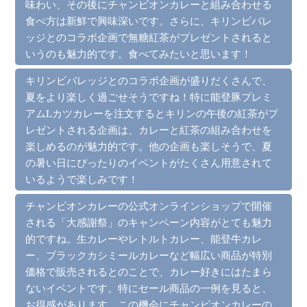
味わい、その後にチャンピオンカレーと組み合わせる
食べ方は新鮮で興味深いです。さらに、キリンビバレ
ッジとのコラボ企画で無糖紅茶がプレゼントされると
いうのも魅力的です。食べてみたいと思います！
キリンビバレッジとのコラボ企画が盛りだくさんで、
夏をより楽しく過ごせそうですね！特に能登豚プレミ
アムLカツカレーを注文するとキリンの午後の紅茶がプ
レゼントされる企画は、カレーと紅茶の組み合わせを
楽しめるのが魅力的です。他の企画も楽しそうで、夏
の暑い日にぴったりのイベントがたくさん用意されて
いるようで楽しみです！
チャンピオンカレーの公式オンラインショップで開催
される「大感謝祭」のキャンペーン内容がとても魅力
的ですね。生カレーやレトルトカレー、能登牛カレ
ー、ブラックカシミールカレーなど幅広い商品が特別
価格で販売されるとのことで、カレー好きにはたまら
ないイベントです。特にセール商品の一例を見ると、
お得感があります。この機会にチャンピオンカレーの