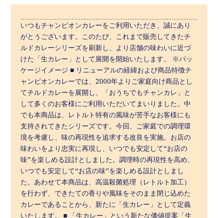
いつもチャンピオンカレーをご利用いただき、誠にあり
がとうございます。このたび、これまで販売してきたチ
ルドカレーシリーズを刷新し、より店舗の味わいに近づ
けた「生カレー」として展開を開始いたします。 ※パッ
ケージイメージ ■ リニューアルの経緯および商品特徴チ
ャンピオンカレーでは、2000年よりご家庭向け商品とし
てチルドカレーを展開し、「おうちでもチャンカレ」と
して多くのお客様にご利用いただいてまいりました。中
でも本商品は、レトルト特有の風味が苦手なお客様にも
支持されてきたシリーズです。今回、ご家庭での調理環
境を考慮し、味の再現性を追求する改良を実施。お店の
味わいをより忠実に再現し、いつでも安定して“お店の
味”を楽しめる設計としました。調理時の再現性を高め、
いつでも安定して“お店の味”を楽しめる設計としまし
た。あわせて本商品は、高温殺菌処理（レトルト加工）
を行わず、できたての香りや風味をそのまま閉じ込めた
カレーであることから、新たに「生カレー」として定義
いたします。 ■ 「生カレー」という新たな価値提案「生