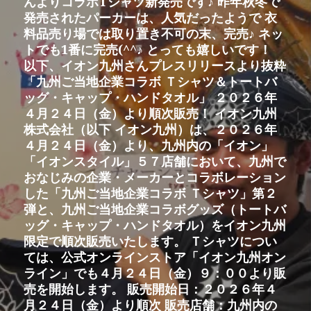
んよりコラボTシャツ新発売です♪ 昨年秋冬で
稿:
ー
発売されたパーカーは、人気だったようで 衣
シ
料品売り場では取り置き不可の末、完売♪ ネッ
ョ
トでも1番に完売(^^♪ とっても嬉しいです！
ン
以下、イオン九州さんプレスリリースより抜粋
「九州ご当地企業コラボ Ｔシャツ＆トートバ
ッグ・キャップ・ハンドタオル」 ２０２６年
４月２４日（金）より順次販売！ イオン九州
株式会社（以下 イオン九州）は、２０２６年
４月２４日（金）より、九州内の「イオン」
「イオンスタイル」５７店舗において、九州で
おなじみの企業・メーカーとコラボレーション
した「九州ご当地企業コラボ Ｔシャツ」第２
弾と、九州ご当地企業コラボグッズ（トートバ
ッグ・キャップ・ハンドタオル）をイオン九州
限定で順次販売いたします。 Ｔシャツについ
ては、公式オンラインストア「イオン九州オン
ライン」でも４月２４日（金）９：００より販
売を開始します。 販売開始日：２０２６年４
月２４日（金）より順次 販売店舗：九州内の